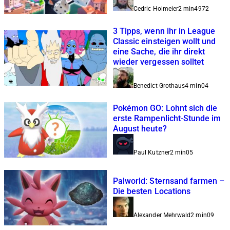
Cedric Holmeier
2 min
4
972
3 Tipps, wenn ihr in League
Classic einsteigen wollt und
eine Sache, die ihr direkt
wieder vergessen solltet
Benedict Grothaus
4 min
0
4
Pokémon GO: Lohnt sich die
erste Rampenlicht-Stunde im
August heute?
Paul Kutzner
2 min
0
5
Palworld: Sternsand farmen –
Die besten Locations
Alexander Mehrwald
2 min
0
9