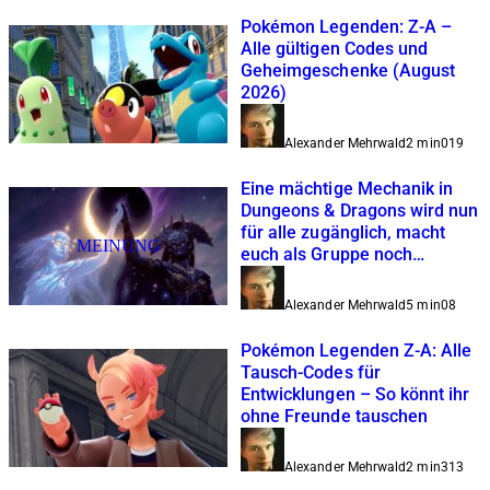
Pokémon Legenden: Z-A –
Alle gültigen Codes und
Geheimgeschenke (August
2026)
Alexander Mehrwald
2 min
0
19
Eine mächtige Mechanik in
Dungeons & Dragons wird nun
für alle zugänglich, macht
MEINUNG
euch als Gruppe noch
unaufhaltsamer
Alexander Mehrwald
5 min
0
8
Pokémon Legenden Z-A: Alle
Tausch-Codes für
Entwicklungen – So könnt ihr
ohne Freunde tauschen
Alexander Mehrwald
2 min
3
13