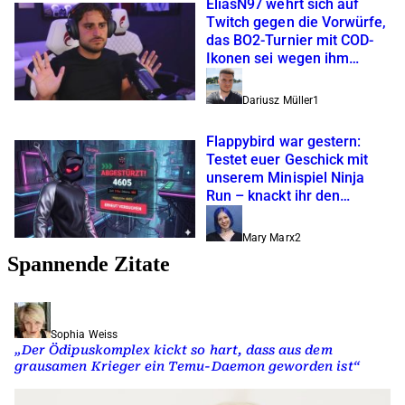
EliasN97 wehrt sich auf
Twitch gegen die Vorwürfe,
das BO2-Turnier mit COD-
Ikonen sei wegen ihm
abgesagt worden
Dariusz Müller
1
Flappybird war gestern:
Testet euer Geschick mit
unserem Minispiel Ninja
Run – knackt ihr den
Highscore?
Mary Marx
2
Spannende Zitate
Sophia Weiss
„Der Ödipuskomplex kickt so hart, dass aus dem
grausamen Krieger ein Temu-Daemon geworden ist“