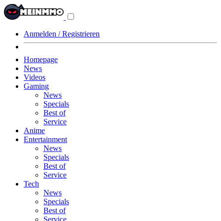
Navigationsmenü
aus-/einklappen
Anmelden / Registrieren
Homepage
News
Videos
Gaming
News
Specials
Best of
Service
Anime
Entertainment
News
Specials
Best of
Service
Tech
News
Specials
Best of
Service