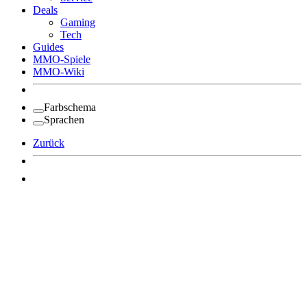
Deals
Gaming
Tech
Guides
MMO-Spiele
MMO-Wiki
Farbschema
Sprachen
Zurück
Angemeldet bleiben