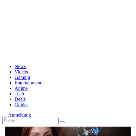
Passwort vergessen?
News
Videos
Gaming
Entertainment
Anime
Tech
Deals
Guides
Anmeldung
Suche
nach: