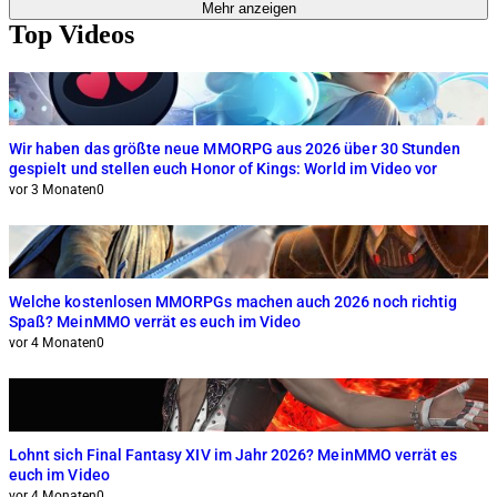
Mehr anzeigen
Top Videos
Wir haben das größte neue MMORPG aus 2026 über 30 Stunden
gespielt und stellen euch Honor of Kings: World im Video vor
vor 3 Monaten
0
Welche kostenlosen MMORPGs machen auch 2026 noch richtig
Spaß? MeinMMO verrät es euch im Video
vor 4 Monaten
0
Lohnt sich Final Fantasy XIV im Jahr 2026? MeinMMO verrät es
euch im Video
vor 4 Monaten
0