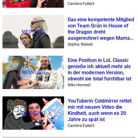
hatten
Caroline Fuller
3
Das eine kompetente Mitglied
von Team Grün in House of
MEINUNG
the Dragon dreht
ausgerechnet wegen Mama
am Rad
Sophia Weiss
0
Eine Position in LoL Classic
genieße ich aktuell mehr als
MEINUNG
in der modernen Version,
obwohl sie total furchtbar ist
Niko Hernes
0
YouTuberin Coldmirror rettet
mir mit neuem Video die
MEINUNG
Kindheit, auch wenn es 20
Jahre zu spät ist
Caroline Fuller
3