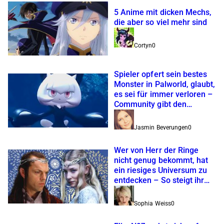
5 Anime mit dicken Mechs,
die aber so viel mehr sind
Cortyn
0
Spieler opfert sein bestes
Monster in Palworld, glaubt,
es sei für immer verloren –
Community gibt den
rettenden Tipp
Jasmin Beverungen
0
Wer von Herr der Ringe
nicht genug bekommt, hat
ein riesiges Universum zu
entdecken – So steigt ihr
ein
Sophia Weiss
0