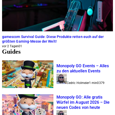
gamescom Survival Guide: Diese Produkte retten euch auf der
S
größten Gaming-Messe der Welt!
H
vor 2 Tagen
0
1
v
Guides
Monopoly GO Events – Alles
zu den aktuellen Events
Cedric Holmeier
1 min
0
379
Monopoly GO: Alle gratis
Würfel im August 2026 – Die
neuen Codes von heute