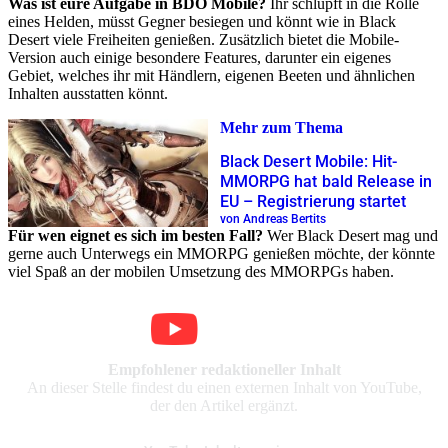
Was ist eure Aufgabe in BDO Mobile?
Ihr schlüpft in die Rolle
eines Helden, müsst Gegner besiegen und könnt wie in Black
Desert viele Freiheiten genießen. Zusätzlich bietet die Mobile-
Version auch einige besondere Features, darunter ein eigenes
Gebiet, welches ihr mit Händlern, eigenen Beeten und ähnlichen
Inhalten ausstatten könnt.
Mehr zum Thema
Black Desert Mobile: Hit-
MMORPG hat bald Release in
EU – Registrierung startet
von Andreas Bertits
Für wen eignet es sich im besten Fall?
Wer Black Desert mag und
gerne auch Unterwegs ein MMORPG genießen möchte, der könnte
viel Spaß an der mobilen Umsetzung des MMORPGs haben.
Empfohlener redaktioneller Inhalt
An dieser Stelle findest du einen externen Inhalt von YouTube,
der den Artikel ergänzt.