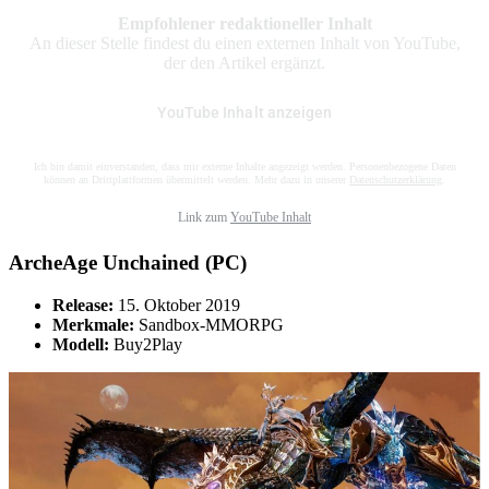
Empfohlener redaktioneller Inhalt
An dieser Stelle findest du einen externen Inhalt von YouTube,
der den Artikel ergänzt.
YouTube Inhalt anzeigen
Ich bin damit einverstanden, dass mir externe Inhalte angezeigt werden. Personenbezogene Daten
können an Drittplattformen übermittelt werden. Mehr dazu in unserer
Datenschutzerklärung
.
Link zum
YouTube Inhalt
ArcheAge Unchained (PC)
Release:
15. Oktober 2019
Merkmale:
Sandbox-MMORPG
Modell:
Buy2Play