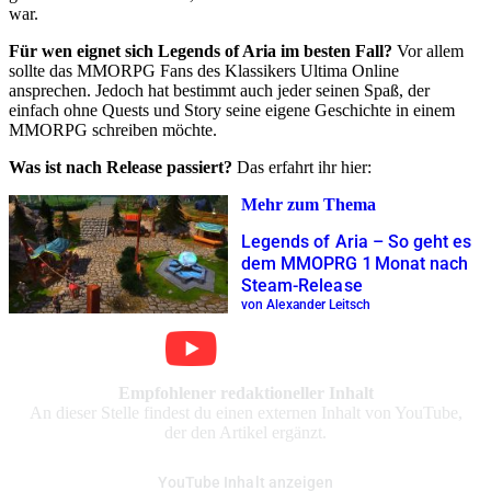
war.
Für wen eignet sich Legends of Aria im besten Fall?
Vor allem
sollte das MMORPG Fans des Klassikers Ultima Online
ansprechen. Jedoch hat bestimmt auch jeder seinen Spaß, der
einfach ohne Quests und Story seine eigene Geschichte in einem
MMORPG schreiben möchte.
Was ist nach Release passiert?
Das erfahrt ihr hier:
Mehr zum Thema
Legends of Aria – So geht es
dem MMOPRG 1 Monat nach
Steam-Release
von Alexander Leitsch
Empfohlener redaktioneller Inhalt
An dieser Stelle findest du einen externen Inhalt von YouTube,
der den Artikel ergänzt.
YouTube Inhalt anzeigen