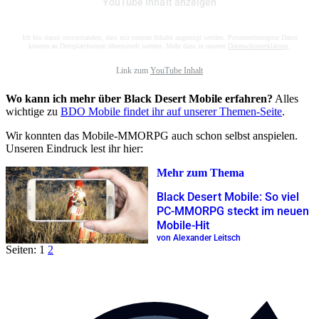
YouTube Inhalt anzeigen
Ich bin damit einverstanden, dass mir externe Inhalte angezeigt werden. Personenbezogene Daten
können an Drittplattformen übermittelt werden. Mehr dazu in unserer
Datenschutzerklärung
.
Link zum
YouTube Inhalt
Wo kann ich mehr über Black Desert Mobile erfahren?
Alles
wichtige zu
BDO Mobile findet ihr auf unserer Themen-Seite
.
Wir konnten das Mobile-MMORPG auch schon selbst anspielen.
Unseren Eindruck lest ihr hier:
Mehr zum Thema
Black Desert Mobile: So viel
PC-MMORPG steckt im neuen
Mobile-Hit
von Alexander Leitsch
Seiten:
1
2