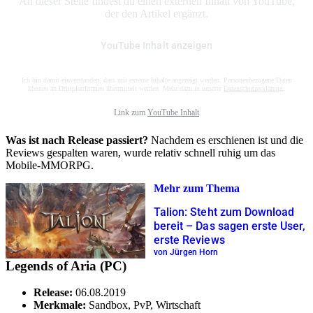
An dieser Stelle findest du einen externen Inhalt von YouTube,
der den Artikel ergänzt.
YouTube Inhalt anzeigen
Ich bin damit einverstanden, dass mir externe Inhalte angezeigt werden. Personenbezogene Daten
können an Drittplattformen übermittelt werden. Mehr dazu in unserer
Datenschutzerklärung
.
Link zum
YouTube Inhalt
Was ist nach Release passiert?
Nachdem es erschienen ist und die
Reviews gespalten waren, wurde relativ schnell ruhig um das
Mobile-MMORPG.
Mehr zum Thema
Talion: Steht zum Download
bereit – Das sagen erste User,
erste Reviews
von Jürgen Horn
Legends of Aria (PC)
Release:
06.08.2019
Merkmale:
Sandbox, PvP, Wirtschaft