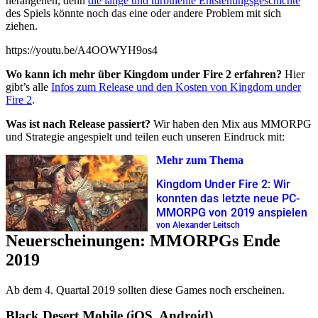
herangehen, denn
die lange und turbulente Entstehungsgeschichte
des Spiels könnte noch das eine oder andere Problem mit sich
ziehen.
https://youtu.be/A4OOWYH9os4
Wo kann ich mehr über Kingdom under Fire 2 erfahren?
Hier
gibt’s alle
Infos zum Release und den Kosten von Kingdom under
Fire 2
.
Was ist nach Release passiert?
Wir haben den Mix aus MMORPG
und Strategie angespielt und teilen euch unseren Eindruck mit:
Mehr zum Thema
Kingdom Under Fire 2: Wir
konnten das letzte neue PC-
MMORPG von 2019 anspielen
von Alexander Leitsch
Neuerscheinungen: MMORPGs Ende
2019
Ab dem 4. Quartal 2019 sollten diese Games noch erscheinen.
Black Desert Mobile (iOS, Android)