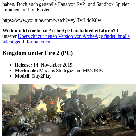
haben. Doch auch generelle Fans von PvP- und Sandbox-Spielen
kommen auf ihre Kosten.
https://www.youtube.com/watch?v=ylTvtLdoK8w
Wo kann ich mehr zu ArcheAge Unchained erfahren?
In
unserer
Übersicht zur neuen Version von ArcheAge findet ihr alle
wichtigen Informationen
.
Kingdom under Fire 2 (PC)
Release:
14. November 2019
Merkmale:
Mix aus Strategie und MMORPG
Modell:
Buy2Play