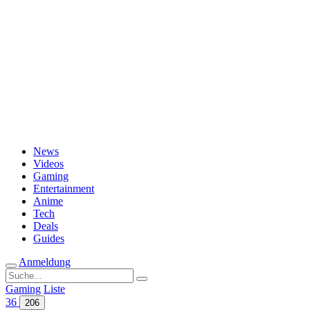
Passwort vergessen?
News
Videos
Gaming
Entertainment
Anime
Tech
Deals
Guides
Anmeldung
Suche
nach:
Gaming
Liste
36
206