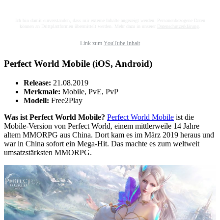
Ich bin damit einverstanden, dass mir externe Inhalte angezeigt werden. Personenbezogene Daten
können an Drittplattformen übermittelt werden. Mehr dazu in unserer
Datenschutzerklärung
.
Link zum
YouTube Inhalt
Perfect World Mobile (iOS, Android)
Release:
21.08.2019
Merkmale:
Mobile, PvE, PvP
Modell:
Free2Play
Was ist Perfect World Mobile?
Perfect World Mobile
ist die
Mobile-Version von Perfect World, einem mittlerweile 14 Jahre
altem MMORPG aus China. Dort kam es im März 2019 heraus und
war in China sofort ein Mega-Hit. Das machte es zum weltweit
umsatzstärksten MMORPG.