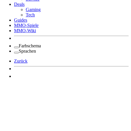
Deals
Gaming
Tech
Guides
MMO-Spiele
MMO-Wiki
Farbschema
Sprachen
Zurück
Angemeldet bleiben