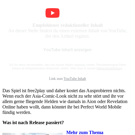
Empfohlener redaktioneller Inhalt
An dieser Stelle findest du einen externen Inhalt von YouTube,
der den Artikel ergänzt.
YouTube Inhalt anzeigen
Ich bin damit einverstanden, dass mir externe Inhalte angezeigt werden. Personenbezogene Daten
können an Drittplattformen übermittelt werden. Mehr dazu in unserer
Datenschutzerklärung
.
Link zum
YouTube Inhalt
Das Spiel ist free2play und daher kostet das Ausprobieren nichts.
Wenn euch der Asia-Comic-Look nicht zu sehr stört und ihr vor
allem gerne fliegende Helden wie damals in Aion oder Revelation
Online haben wollt, dann könntet ihr bei Perfect World Mobile
fündig werden.
Was ist nach Release passiert?
Mehr zum Thema