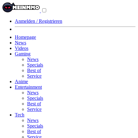
Navigationsmenü
aus-/einklappen
Anmelden / Registrieren
Homepage
News
Videos
Gaming
News
Specials
Best of
Service
Anime
Entertainment
News
Specials
Best of
Service
Tech
News
Specials
Best of
Service