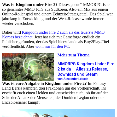
Was ist Kingdom under Fire 2?
Dieses „neue“ MMORPG ist ein
so genanntes MMO-RTS aus Südkorea. Also ein Mix aus einem
Online-Rollenspiel und einem Echtzeit-Strategietitel. Das Spiel war
jahrelang in Entwicklung und der West-Release wurde immer
wieder verschoben.
Daher wird
Kingdom under Fire 2 auch als das teuerste MMO
Koreas bezeichnet.
Jetzt hat sich mit Gameforge endlich ein
Publisher gefunden, der das Spiel hierzulande als Buy2Play-Titel
veröffentlicht. Aber
wohl nur für den PC
.
Mehr zum Thema
MMORPG Kingdom Under Fire
2 ist da – Alles zu Release,
Download und Steam
von Alexander Leitsch
Was ist eure Aufgabe in Kingdom under Fire 2?
Im Fantasy-
Land Bersia kämpfen drei Fraktionen um die Vorherrschaft. Ihr
erschafft euch einen Helden und entscheidet euch, ob ihr auf der
Seite der Allianz der Menschen, der Dunklen Legion oder der
Encablossianer kämpft.