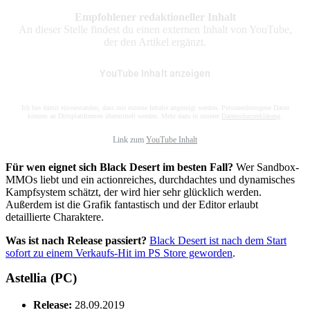
Empfohlener redaktioneller Inhalt
An dieser Stelle findest du einen externen Inhalt von YouTube,
der den Artikel ergänzt.
YouTube Inhalt anzeigen
Ich bin damit einverstanden, dass mir externe Inhalte angezeigt werden. Personenbezogene Daten
können an Drittplattformen übermittelt werden. Mehr dazu in unserer
Datenschutzerklärung
.
Link zum
YouTube Inhalt
Für wen eignet sich Black Desert im besten Fall?
Wer Sandbox-
MMOs liebt und ein actionreiches, durchdachtes und dynamisches
Kampfsystem schätzt, der wird hier sehr glücklich werden.
Außerdem ist die Grafik fantastisch und der Editor erlaubt
detaillierte Charaktere.
Was ist nach Release passiert?
Black Desert ist nach dem Start
sofort zu einem Verkaufs-Hit im PS Store geworden
.
Astellia (PC)
Release:
28.09.2019