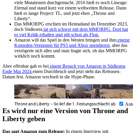
viele Mutationen durchgemacht. 2016 hieß es noch Lineage:
Eternal und stand kurz vor einem weltweiten Release. Dann
hieß es lange Project: TL, und jetzt eben „Throne and
Liberty“.
Das MMORPG erschien im Heimatland im Dezember 2023,
doch Südkorea
tat sich schwer mit dem MMORPG. Dort hat
es viel Kritik erhalten und gilt schon als Flop.
Amazon will das Spiel in den Westen bringen und ihm
eigene
Konsolen-Versionen für PS5 und Xbox spendieren
, aber das
verzögerte sich alles und man fragte sich, ob das MMORPG
wirklich noch kommt.
Aber offenbar gab es bei
einem Besuch von Amazon in Südkorea
Ende Mai 2024
einen Durchbruch und jetzt steht das Releasen-
Datum fest. Amazon wechselt in die Hype-Phase.
Throne and Liberty – So lief die 1. Festungsschlacht ab
Aut
Es wird nur eine Version von Throne and
Liberty geben
Das sagt Amazon zum Release:
In einem Interview mit