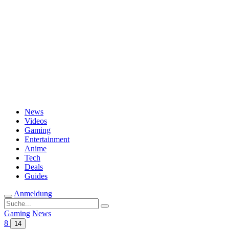
Passwort vergessen?
News
Videos
Gaming
Entertainment
Anime
Tech
Deals
Guides
Anmeldung
Suche
nach:
Gaming
News
8
14