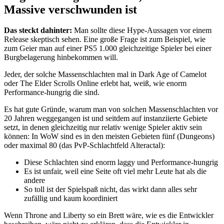
Massive verschwunden ist
Das steckt dahinter:
Man sollte diese Hype-Aussagen vor einem
Release skeptisch sehen. Eine große Frage ist zum Beispiel, wie
zum Geier man auf einer PS5 1.000 gleichzeitige Spieler bei einer
Burgbelagerung hinbekommen will.
Jeder, der solche Massenschlachten mal in Dark Age of Camelot
oder The Elder Scrolls Online erlebt hat, weiß, wie enorm
Performance-hungrig die sind.
Es hat gute Gründe, warum man von solchen Massenschlachten vor
20 Jahren weggegangen ist und seitdem auf instanziierte Gebiete
setzt, in denen gleichzeitig nur relativ wenige Spieler aktiv sein
können: In WoW sind es in den meisten Gebieten fünf (Dungeons)
oder maximal 80 (das PvP-Schlachtfeld Alteractal):
Diese Schlachten sind enorm laggy und Performance-hungrig
Es ist unfair, weil eine Seite oft viel mehr Leute hat als die
andere
So toll ist der Spielspaß nicht, das wirkt dann alles sehr
zufällig und kaum koordiniert
Wenn Throne and Liberty so ein Brett wäre, wie es die Entwickler