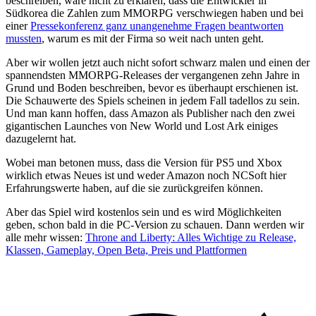
beschreiben, wäre nicht zu erklären, dass die Entwickler in
Südkorea die Zahlen zum MMORPG verschwiegen haben und bei
einer
Pressekonferenz ganz unangenehme Fragen beantworten
mussten
, warum es mit der Firma so weit nach unten geht.
Aber wir wollen jetzt auch nicht sofort schwarz malen und einen der
spannendsten MMORPG-Releases der vergangenen zehn Jahre in
Grund und Boden beschreiben, bevor es überhaupt erschienen ist.
Die Schauwerte des Spiels scheinen in jedem Fall tadellos zu sein.
Und man kann hoffen, dass Amazon als Publisher nach den zwei
gigantischen Launches von New World und Lost Ark einiges
dazugelernt hat.
Wobei man betonen muss, dass die Version für PS5 und Xbox
wirklich etwas Neues ist und weder Amazon noch NCSoft hier
Erfahrungswerte haben, auf die sie zurückgreifen können.
Aber das Spiel wird kostenlos sein und es wird Möglichkeiten
geben, schon bald in die PC-Version zu schauen. Dann werden wir
alle mehr wissen:
Throne and Liberty: Alles Wichtige zu Release,
Klassen, Gameplay, Open Beta, Preis und Plattformen