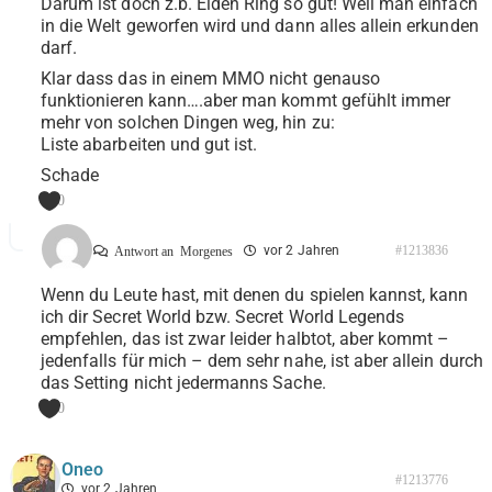
Darum ist doch z.b. Elden Ring so gut! Weil man einfach
in die Welt geworfen wird und dann alles allein erkunden
darf.
Klar dass das in einem MMO nicht genauso
funktionieren kann….aber man kommt gefühlt immer
mehr von solchen Dingen weg, hin zu:
Liste abarbeiten und gut ist.
Schade
0
vor 2 Jahren
#1213836
Antwort an
Morgenes
Wenn du Leute hast, mit denen du spielen kannst, kann
ich dir Secret World bzw. Secret World Legends
empfehlen, das ist zwar leider halbtot, aber kommt –
jedenfalls für mich – dem sehr nahe, ist aber allein durch
das Setting nicht jedermanns Sache.
0
Oneo
#1213776
vor 2 Jahren