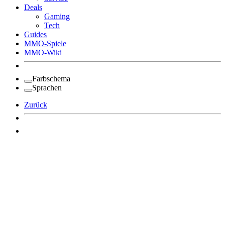
Deals
Gaming
Tech
Guides
MMO-Spiele
MMO-Wiki
Farbschema
Sprachen
Zurück
Angemeldet bleiben