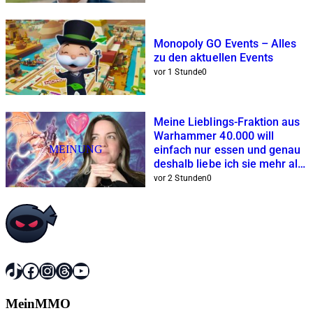
Monopoly GO Events – Alles
zu den aktuellen Events
vor 1 Stunde
0
Meine Lieblings-Fraktion aus
Warhammer 40.000 will
MEINUNG
einfach nur essen und genau
deshalb liebe ich sie mehr als
Space Marines und Co.
vor 2 Stunden
0
TikTok
Facebook
Instagram
Threads
YouTube
MeinMMO