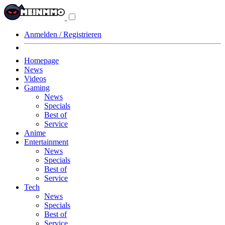
Navigationsmenü
aus-/einklappen
Anmelden / Registrieren
Homepage
News
Videos
Gaming
News
Specials
Best of
Service
Anime
Entertainment
News
Specials
Best of
Service
Tech
News
Specials
Best of
Service