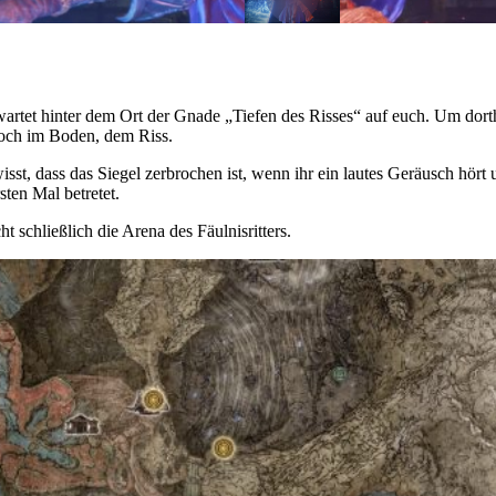
Er wartet hinter dem Ort der Gnade „Tiefen des Risses“ auf euch. Um dor
Loch im Boden, dem Riss.
wisst, dass das Siegel zerbrochen ist, wenn ihr ein lautes Geräusch hör
ten Mal betretet.
t schließlich die Arena des Fäulnisritters.