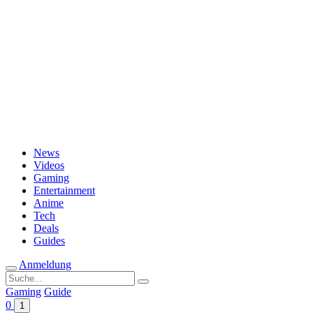
Passwort vergessen?
News
Videos
Gaming
Entertainment
Anime
Tech
Deals
Guides
Anmeldung
Suche
nach:
Gaming
Guide
0
1