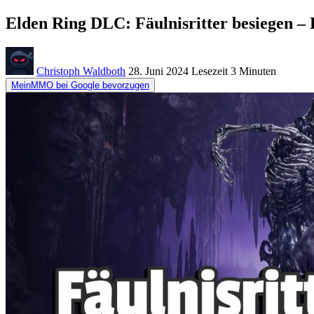
Elden Ring DLC: Fäulnisritter besiegen –
Christoph Waldboth
28. Juni 2024
Lesezeit
3 Minuten
MeinMMO bei Google bevorzugen