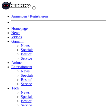
Navigationsmenü
aus-/einklappen
Anmelden / Registrieren
Homepage
News
Videos
Gaming
News
Specials
Best of
Service
Anime
Entertainment
News
Specials
Best of
Service
Tech
News
Specials
Best of
Service