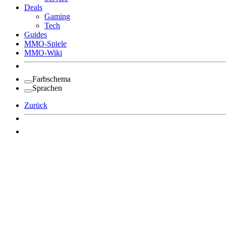
Deals
Gaming
Tech
Guides
MMO-Spiele
MMO-Wiki
Farbschema
Sprachen
Zurück
Angemeldet bleiben