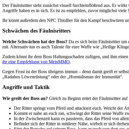
Der Fäulnisritter sieht zunächst visuell furchteinflößend aus. Er wirk
Angriffe haben es in sich. Es ist zu empfehlen, zuvor möglichst vie
Ihr könnt außerdem den NPC Thiollier für den Kampf beschwören und
Schwächen des Fäulnisritters
Welche Schwächen hat der Boss?
Da es sich beim Fäulnisritter um
mit. Alternativ tun es auch Talente für eure Waffe wie „Heilige Klin
Zudem könnt ihr dem Boss Haltungsschaden zufügen, und ihm einen kri
ihr eine Empfehlung von MeinMMO
.
Gegen Frost ist der Boss übrigens immun – denn damit greift er selb
„Radahns Löwenrüstung“ oder der „Horntalisman der Immunität“.
Angriffe und Taktik
Wie greift der Boss an?
Gleich zu Beginn reitet der Fäulnisritter a
Der Ritter springt vom Pferd und attackiert euch. Weicht der Atta
Kommt er nahe an euch ran, schwingt der Ritter seine Waffe z
In der Zwischenzeit kann es passieren, dass das Pferd von allei
Befindet sich der Ritter in mittlerer Nähe, wirbelt er sich drehe
Sitzt der Bursche auf seinem Ross, kann er euch von dort aus a