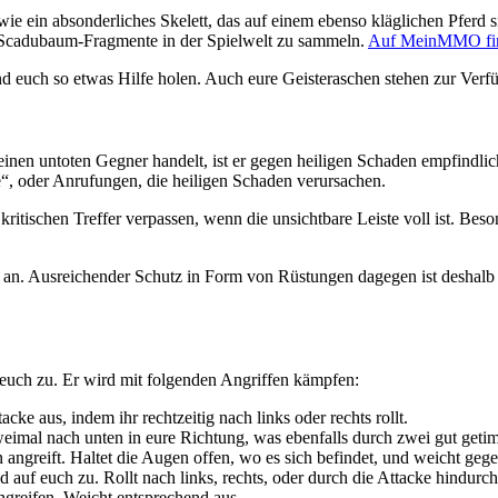
t wie ein absonderliches Skelett, das auf einem ebenso kläglichen Pferd 
le Scadubaum-Fragmente in der Spielwelt zu sammeln.
Auf MeinMMO find
 euch so etwas Hilfe holen. Auch eure Geisteraschen stehen zur Verf
 einen untoten Gegner handelt, ist er gegen heiligen Schaden empfindl
ge“, oder Anrufungen, die heiligen Schaden verursachen.
tischen Treffer verpassen, wenn die unsichtbare Leiste voll ist. Beso
st an. Ausreichender Schutz in Form von Rüstungen dagegen ist deshalb
uf euch zu. Er wird mit folgenden Angriffen kämpfen:
cke aus, indem ihr rechtzeitig nach links oder rechts rollt.
weimal nach unten in eure Richtung, was ebenfalls durch zwei gut geti
n angreift. Haltet die Augen offen, wo es sich befindet, und weicht geg
nd auf euch zu. Rollt nach links, rechts, oder durch die Attacke hindurch
ngreifen. Weicht entsprechend aus.