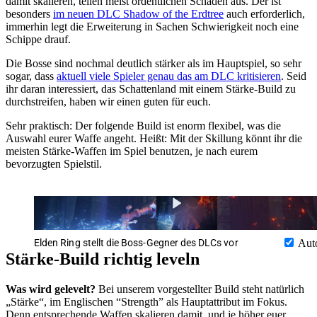
damit skalieren, teilen meist ordentlichen Schaden aus. Der ist
besonders
im neuen DLC Shadow of the Erdtree
auch erforderlich,
immerhin legt die Erweiterung in Sachen Schwierigkeit noch eine
Schippe drauf.
Die Bosse sind nochmal deutlich stärker als im Hauptspiel, so sehr
sogar, dass
aktuell viele Spieler genau das am DLC kritisieren
. Seid
ihr daran interessiert, das Schattenland mit einem Stärke-Build zu
durchstreifen, haben wir einen guten für euch.
Sehr praktisch: Der folgende Build ist enorm flexibel, was die
Auswahl eurer Waffe angeht. Heißt: Mit der Skillung könnt ihr die
meisten Stärke-Waffen im Spiel benutzen, je nach eurem
bevorzugten Spielstil.
Elden Ring stellt die Boss-Gegner des DLCs vor
Aut
Stärke-Build richtig leveln
Was wird gelevelt?
Bei unserem vorgestellter Build steht natürlich
„Stärke“, im Englischen “Strength” als Hauptattribut im Fokus.
Denn entsprechende Waffen skalieren damit, und je höher euer