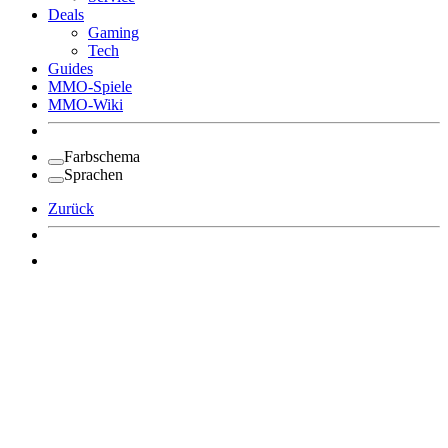
Deals
Gaming
Tech
Guides
MMO-Spiele
MMO-Wiki
Farbschema
Sprachen
Zurück
Angemeldet bleiben