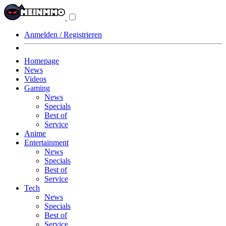
Navigationsmenü
aus-/einklappen
Anmelden / Registrieren
Homepage
News
Videos
Gaming
News
Specials
Best of
Service
Anime
Entertainment
News
Specials
Best of
Service
Tech
News
Specials
Best of
Service