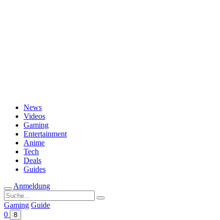
Passwort vergessen?
News
Videos
Gaming
Entertainment
Anime
Tech
Deals
Guides
Anmeldung
Suche
nach:
Gaming
Guide
0
8