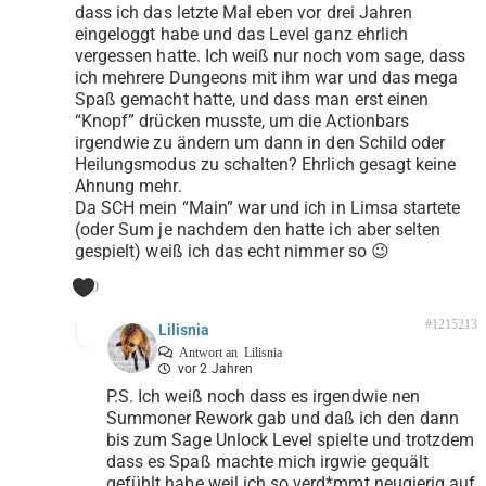
dass ich das letzte Mal eben vor drei Jahren
eingeloggt habe und das Level ganz ehrlich
vergessen hatte. Ich weiß nur noch vom sage, dass
ich mehrere Dungeons mit ihm war und das mega
Spaß gemacht hatte, und dass man erst einen
“Knopf” drücken musste, um die Actionbars
irgendwie zu ändern um dann in den Schild oder
Heilungsmodus zu schalten? Ehrlich gesagt keine
Ahnung mehr.
Da SCH mein “Main” war und ich in Limsa startete
(oder Sum je nachdem den hatte ich aber selten
gespielt) weiß ich das echt nimmer so 😉
0
#1215213
Lilisnia
Antwort an
Lilisnia
vor 2 Jahren
P.S. Ich weiß noch dass es irgendwie nen
Summoner Rework gab und daß ich den dann
bis zum Sage Unlock Level spielte und trotzdem
dass es Spaß machte mich irgwie gequält
gefühlt habe weil ich so verd*mmt neugierig auf