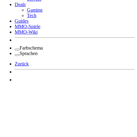
Deals
Gaming
Tech
Guides
MMO-Spiele
MMO-Wiki
Farbschema
Sprachen
Zurück
Angemeldet bleiben