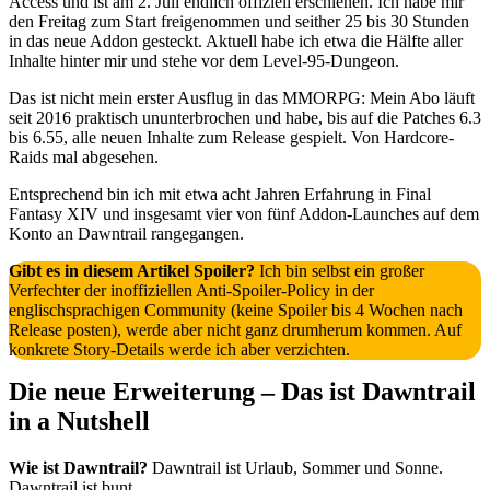
Access und ist am 2. Juli endlich offiziell erschienen. Ich habe mir
den Freitag zum Start freigenommen und seither 25 bis 30 Stunden
in das neue Addon gesteckt. Aktuell habe ich etwa die Hälfte aller
Inhalte hinter mir und stehe vor dem Level-95-Dungeon.
Das ist nicht mein erster Ausflug in das MMORPG: Mein Abo läuft
seit 2016 praktisch ununterbrochen und habe, bis auf die Patches 6.3
bis 6.55, alle neuen Inhalte zum Release gespielt. Von Hardcore-
Raids mal abgesehen.
Entsprechend bin ich mit etwa acht Jahren Erfahrung in Final
Fantasy XIV und insgesamt vier von fünf Addon-Launches auf dem
Konto an Dawntrail rangegangen.
Gibt es in diesem Artikel Spoiler?
Ich bin selbst ein großer
Verfechter der inoffiziellen Anti-Spoiler-Policy in der
englischsprachigen Community (keine Spoiler bis 4 Wochen nach
Release posten), werde aber nicht ganz drumherum kommen. Auf
konkrete Story-Details werde ich aber verzichten.
Die neue Erweiterung – Das ist Dawntrail
in a Nutshell
Wie ist Dawntrail?
Dawntrail ist Urlaub, Sommer und Sonne.
Dawntrail ist bunt.