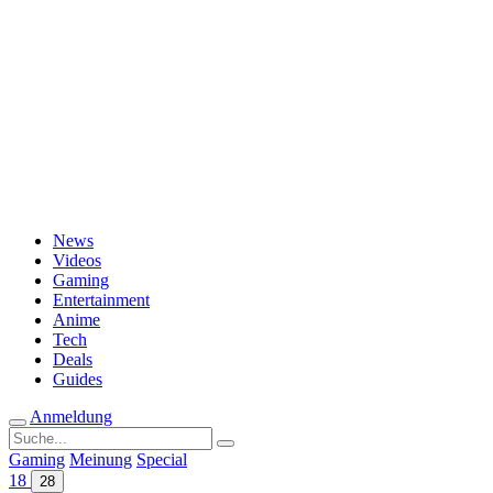
Passwort vergessen?
News
Videos
Gaming
Entertainment
Anime
Tech
Deals
Guides
Anmeldung
Suche
nach:
Gaming
Meinung
Special
18
28