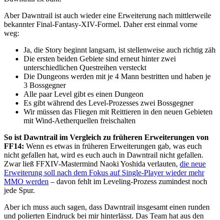
Aber Dawntrail ist auch wieder eine Erweiterung nach mittlerweile
bekannter Final-Fantasy-XIV-Formel. Daher erst einmal vorne
weg:
Ja, die Story beginnt langsam, ist stellenweise auch richtig zäh
Die ersten beiden Gebiete sind erneut hinter zwei
unterschiedlichen Questreihen versteckt
Die Dungeons werden mit je 4 Mann bestritten und haben je
3 Bossgegner
Alle paar Level gibt es einen Dungeon
Es gibt während des Level-Prozesses zwei Bossgegner
Wir müssen das Fliegen mit Reittieren in den neuen Gebieten
mit Wind-Aetherquellen freischalten
So ist Dawntrail im Vergleich zu früheren Erweiterungen von
FF14:
Wenn es etwas in früheren Erweiterungen gab, was euch
nicht gefallen hat, wird es euch auch in Dawntrail nicht gefallen.
Zwar ließ FFXIV-Mastermind Naoki Yoshida verlauten,
die neue
Erweiterung soll nach dem Fokus auf Single-Player wieder mehr
MMO werden
– davon fehlt im Leveling-Prozess zumindest noch
jede Spur.
Aber ich muss auch sagen, dass Dawntrail insgesamt einen runden
und polierten Eindruck bei mir hinterlässt. Das Team hat aus den