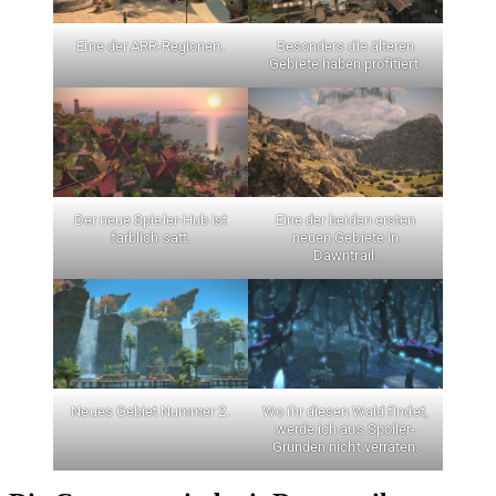
Eine der ARR-Regionen.
Besonders die älteren
Gebiete haben profitiert.
Der neue Spieler-Hub ist
Eine der beiden ersten
farblich satt.
neuen Gebiete in
Dawntrail.
Neues Gebiet Nummer 2.
Wo ihr diesen Wald findet,
werde ich aus Spoiler-
Gründen nicht verraten.