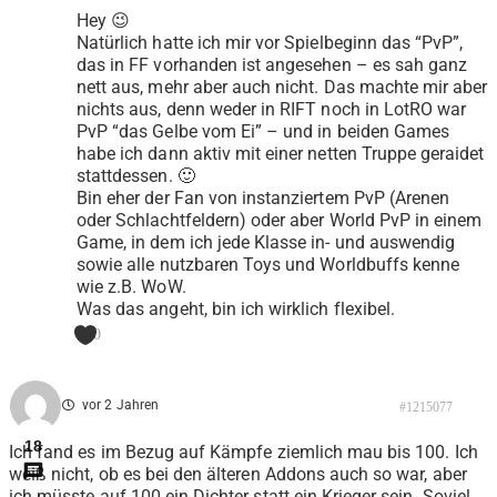
Hey 😉
Natürlich hatte ich mir vor Spielbeginn das “PvP”,
das in FF vorhanden ist angesehen – es sah ganz
nett aus, mehr aber auch nicht. Das machte mir aber
nichts aus, denn weder in RIFT noch in LotRO war
PvP “das Gelbe vom Ei” – und in beiden Games
habe ich dann aktiv mit einer netten Truppe geraidet
stattdessen. 🙂
Bin eher der Fan von instanziertem PvP (Arenen
oder Schlachtfeldern) oder aber World PvP in einem
Game, in dem ich jede Klasse in- und auswendig
sowie alle nutzbaren Toys und Worldbuffs kenne
wie z.B. WoW.
Was das angeht, bin ich wirklich flexibel.
0
vor 2 Jahren
#1215077
18
Ich fand es im Bezug auf Kämpfe ziemlich mau bis 100. Ich
weiß nicht, ob es bei den älteren Addons auch so war, aber
ich müsste auf 100 ein Dichter statt ein Krieger sein. Soviel