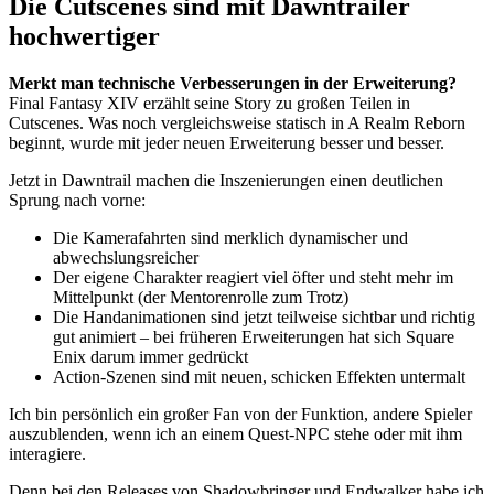
Die Cutscenes sind mit Dawntrailer
hochwertiger
Merkt man technische Verbesserungen in der Erweiterung?
Final Fantasy XIV erzählt seine Story zu großen Teilen in
Cutscenes. Was noch vergleichsweise statisch in A Realm Reborn
beginnt, wurde mit jeder neuen Erweiterung besser und besser.
Jetzt in Dawntrail machen die Inszenierungen einen deutlichen
Sprung nach vorne:
Die Kamerafahrten sind merklich dynamischer und
abwechslungsreicher
Der eigene Charakter reagiert viel öfter und steht mehr im
Mittelpunkt (der Mentorenrolle zum Trotz)
Die Handanimationen sind jetzt teilweise sichtbar und richtig
gut animiert – bei früheren Erweiterungen hat sich Square
Enix darum immer gedrückt
Action-Szenen sind mit neuen, schicken Effekten untermalt
Ich bin persönlich ein großer Fan von der Funktion, andere Spieler
auszublenden, wenn ich an einem Quest-NPC stehe oder mit ihm
interagiere.
Denn bei den Releases von Shadowbringer und Endwalker habe ich