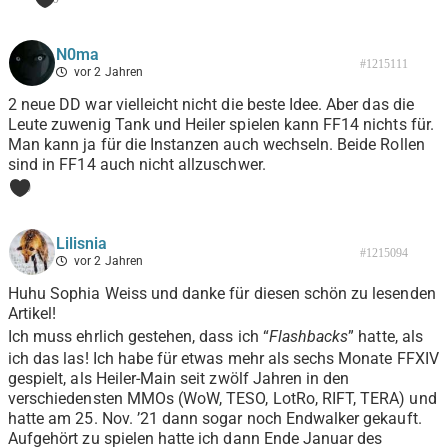
N0ma
#1215111
vor 2 Jahren
2 neue DD war vielleicht nicht die beste Idee. Aber das die
Leute zuwenig Tank und Heiler spielen kann FF14 nichts für.
Man kann ja für die Instanzen auch wechseln. Beide Rollen
sind in FF14 auch nicht allzuschwer.
0
Lilisnia
#1215094
vor 2 Jahren
Huhu Sophia Weiss und danke für diesen schön zu lesenden
Artikel!
Ich muss ehrlich gestehen, dass ich “
Flashbacks
” hatte, als
ich das las! Ich habe für etwas mehr als sechs Monate FFXIV
gespielt, als Heiler-Main seit zwölf Jahren in den
verschiedensten MMOs (WoW, TESO, LotRo, RIFT, TERA) und
hatte am 25. Nov. ’21 dann sogar noch Endwalker gekauft.
Aufgehört zu spielen hatte ich dann Ende Januar des