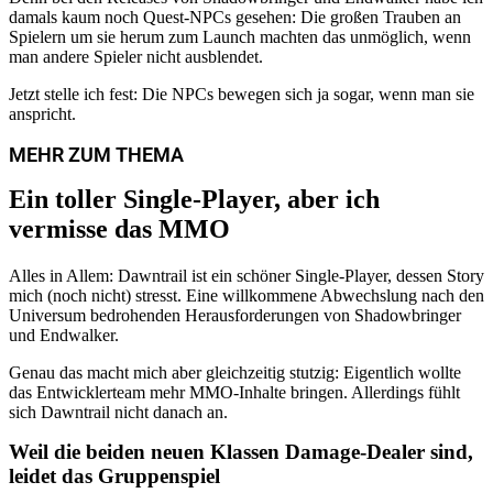
damals kaum noch Quest-NPCs gesehen: Die großen Trauben an
Spielern um sie herum zum Launch machten das unmöglich, wenn
man andere Spieler nicht ausblendet.
Jetzt stelle ich fest: Die NPCs bewegen sich ja sogar, wenn man sie
von Sophia Weiss
anspricht.
Final Fantasy XIV: Evercold – Alles zu Release,
Trailer, Plattformen und mehr
MEHR ZUM THEMA
Ein toller Single-Player, aber ich
vermisse das MMO
Alles in Allem: Dawntrail ist ein schöner Single-Player, dessen Story
mich (noch nicht) stresst. Eine willkommene Abwechslung nach den
Universum bedrohenden Herausforderungen von Shadowbringer
und Endwalker.
Genau das macht mich aber gleichzeitig stutzig: Eigentlich wollte
das Entwicklerteam mehr MMO-Inhalte bringen. Allerdings fühlt
sich Dawntrail nicht danach an.
Weil die beiden neuen Klassen Damage-Dealer sind,
leidet das Gruppenspiel