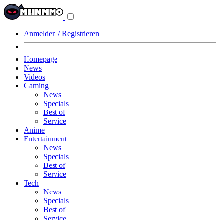
Navigationsmenü
aus-/einklappen
Anmelden / Registrieren
Homepage
News
Videos
Gaming
News
Specials
Best of
Service
Anime
Entertainment
News
Specials
Best of
Service
Tech
News
Specials
Best of
Service