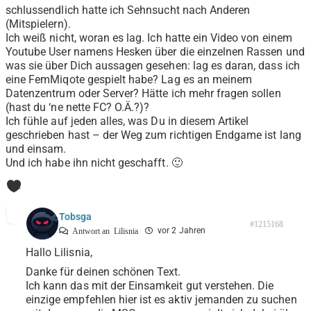
schlussendlich hatte ich Sehnsucht nach Anderen
(Mitspielern).
Ich weiß nicht, woran es lag. Ich hatte ein Video von einem
Youtube User namens Hesken über die einzelnen Rassen und
was sie über Dich aussagen gesehen: lag es daran, dass ich
eine FemMiqote gespielt habe? Lag es an meinem
Datenzentrum oder Server? Hätte ich mehr fragen sollen
(hast du ‘ne nette FC? O.Ä.?)?
Ich fühle auf jeden alles, was Du in diesem Artikel
geschrieben hast – der Weg zum richtigen Endgame ist lang
und einsam.
Und ich habe ihn nicht geschafft. 🙂
1
Tobsga
#1215168
vor 2 Jahren
Antwort an
Lilisnia
Hallo Lilisnia,
Danke für deinen schönen Text.
Ich kann das mit der Einsamkeit gut verstehen. Die
einzige empfehlen hier ist es aktiv jemanden zu suchen