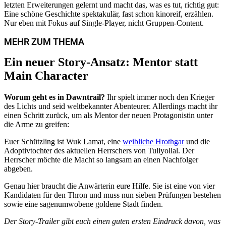
letzten Erweiterungen gelernt und macht das, was es tut, richtig gut:
Eine schöne Geschichte spektakulär, fast schon kinoreif, erzählen.
von Sophia Weiss
Nur eben mit Fokus auf Single-Player, nicht Gruppen-Content.
Final Fantasy XIV: Evercold – Alles zu Release,
Trailer, Plattformen und mehr
MEHR ZUM THEMA
Ein neuer Story-Ansatz: Mentor statt
Main Character
Worum geht es in Dawntrail?
Ihr spielt immer noch den Krieger
des Lichts und seid weltbekannter Abenteurer. Allerdings macht ihr
einen Schritt zurück, um als Mentor der neuen Protagonistin unter
die Arme zu greifen:
Euer Schützling ist Wuk Lamat, eine
weibliche Hrothgar
und die
Adoptivtochter des aktuellen Herrschers von Tuliyollal. Der
Herrscher möchte die Macht so langsam an einen Nachfolger
abgeben.
Genau hier braucht die Anwärterin eure Hilfe. Sie ist eine von vier
Kandidaten für den Thron und muss nun sieben Prüfungen bestehen
sowie eine sagenumwobene goldene Stadt finden.
Der Story-Trailer gibt euch einen guten ersten Eindruck davon, was