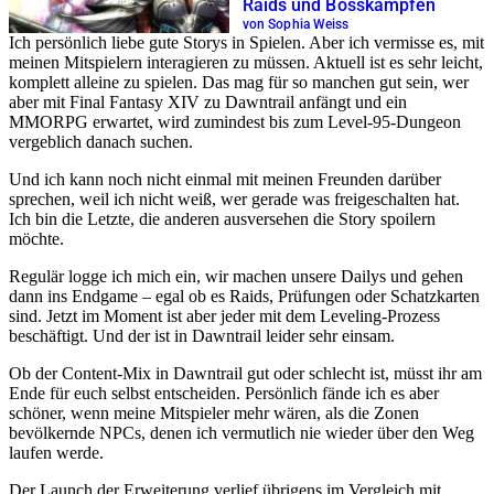
Raids und Bosskämpfen
von Sophia Weiss
Ich persönlich liebe gute Storys in Spielen. Aber ich vermisse es, mit
meinen Mitspielern interagieren zu müssen. Aktuell ist es sehr leicht,
komplett alleine zu spielen. Das mag für so manchen gut sein, wer
aber mit Final Fantasy XIV zu Dawntrail anfängt und ein
MMORPG erwartet, wird zumindest bis zum Level-95-Dungeon
vergeblich danach suchen.
Und ich kann noch nicht einmal mit meinen Freunden darüber
sprechen, weil ich nicht weiß, wer gerade was freigeschalten hat.
Ich bin die Letzte, die anderen ausversehen die Story spoilern
möchte.
Regulär logge ich mich ein, wir machen unsere Dailys und gehen
dann ins Endgame – egal ob es Raids, Prüfungen oder Schatzkarten
sind. Jetzt im Moment ist aber jeder mit dem Leveling-Prozess
beschäftigt. Und der ist in Dawntrail leider sehr einsam.
Ob der Content-Mix in Dawntrail gut oder schlecht ist, müsst ihr am
Ende für euch selbst entscheiden. Persönlich fände ich es aber
schöner, wenn meine Mitspieler mehr wären, als die Zonen
bevölkernde NPCs, denen ich vermutlich nie wieder über den Weg
laufen werde.
Der Launch der Erweiterung verlief übrigens im Vergleich mit