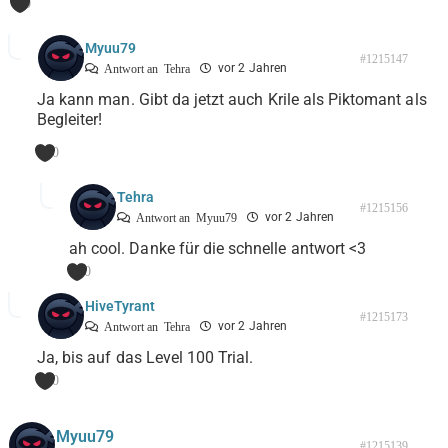
0
Myuu79
#1215147
vor 2 Jahren
Antwort an
Tehra
Ja kann man. Gibt da jetzt auch Krile als Piktomant als
Begleiter!
0
Tehra
#1215156
vor 2 Jahren
Antwort an
Myuu79
ah cool. Danke für die schnelle antwort <3
0
HiveTyrant
#1215173
vor 2 Jahren
Antwort an
Tehra
Ja, bis auf das Level 100 Trial.
0
Myuu79
#1215139