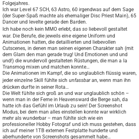
Folgejahres.
Ich war Level 67 SCH, 63 Astro, 60 irgendwas auf dem Sage
(der Super-Spaß machte als ehemaliger Disc Priest Main), 65
Dancer und levelte gerade den Barden.
Ich habe noch kein MMO erlebt, das
so
liebevoll gestaltet
war. Die Berufe, die jeweils eine eigene Uniform und
Animationen hatten, die detaillierten und liebevollen
Cutscenes, in denen man seinen eigenen Charakter sah (mit
dem Glam den man gerade trug! Und Emotionen und und
und!) die wundervoll gestalteten Rüstungen, die man a la
Transmog mixen und matchen konnte…
Die Animationen im Kampf, die so unglaublich flüssig waren,
jeder einzelne Skill fühlte sich
unfassbar
an, wenn man ihn
drücken durfte in seiner Rota…
Die Welt fühlte sich groß an und war unglaublich schön –
wenn man in der Ferne in Heavensward die Berge sah, da
hatte ich das Gefühl im Urlaub zu sein! Der Screenshot
Modus, bei dem man alles einstellen konnte war wirklich
mehr als wunderbar – man fühlte sich wie ein
professioneller Hobby Fotograf und ich muss gestehen, dass
ich auf meiner 1TB externen Festplatte hunderte und
aberhunderte von Screenshots gesammelt habe…