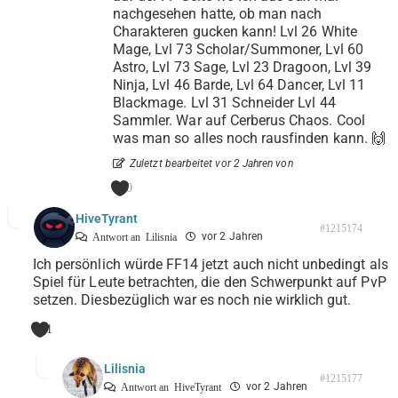
nachgesehen hatte, ob man nach
Charakteren gucken kann! Lvl 26 White
Mage, Lvl 73 Scholar/Summoner, Lvl 60
Astro, Lvl 73 Sage, Lvl 23 Dragoon, Lvl 39
Ninja, Lvl 46 Barde, Lvl 64 Dancer, Lvl 11
Blackmage. Lvl 31 Schneider Lvl 44
Sammler. War auf Cerberus Chaos. Cool
was man so alles noch rausfinden kann. 🙌
Zuletzt bearbeitet vor 2 Jahren von
0
HiveTyrant
#1215174
vor 2 Jahren
Antwort an
Lilisnia
Ich persönlich würde FF14 jetzt auch nicht unbedingt als
Spiel für Leute betrachten, die den Schwerpunkt auf PvP
setzen. Diesbezüglich war es noch nie wirklich gut.
1
Lilisnia
#1215177
vor 2 Jahren
Antwort an
HiveTyrant