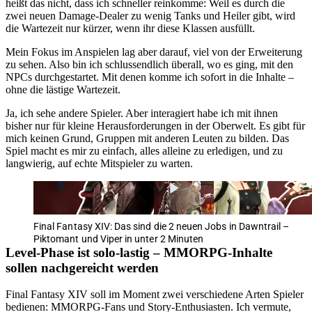
heißt das nicht, dass ich schneller reinkomme: Weil es durch die
zwei neuen Damage-Dealer zu wenig Tanks und Heiler gibt, wird
die Wartezeit nur kürzer, wenn ihr diese Klassen ausfüllt.
Mein Fokus im Anspielen lag aber darauf, viel von der Erweiterung
zu sehen. Also bin ich schlussendlich überall, wo es ging, mit den
NPCs durchgestartet. Mit denen komme ich sofort in die Inhalte –
ohne die lästige Wartezeit.
Ja, ich sehe andere Spieler. Aber interagiert habe ich mit ihnen
bisher nur für kleine Herausforderungen in der Oberwelt. Es gibt für
mich keinen Grund, Gruppen mit anderen Leuten zu bilden. Das
Spiel macht es mir zu einfach, alles alleine zu erledigen, und zu
langwierig, auf echte Mitspieler zu warten.
Final Fantasy XIV: Das sind die 2 neuen Jobs in Dawntrail –
Piktomant und Viper in unter 2 Minuten
Level-Phase ist solo-lastig – MMORPG-Inhalte
sollen nachgereicht werden
Final Fantasy XIV soll im Moment zwei verschiedene Arten Spieler
bedienen: MMORPG-Fans und Story-Enthusiasten. Ich vermute,