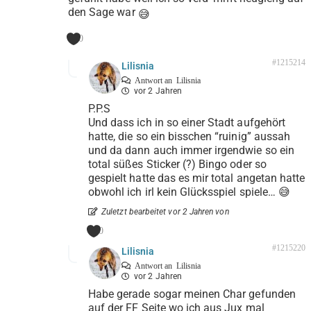
den Sage war
😅
0
#1215214
Lilisnia
Antwort an
Lilisnia
vor 2 Jahren
P.P.S
Und dass ich in so einer Stadt aufgehört
hatte, die so ein bisschen “ruinig” aussah
und da dann auch immer irgendwie so ein
total süßes Sticker (?) Bingo oder so
gespielt hatte das es mir total angetan hatte
obwohl ich irl kein Glücksspiel spiele… 😅
Zuletzt bearbeitet vor 2 Jahren von
0
#1215220
Lilisnia
Antwort an
Lilisnia
vor 2 Jahren
Habe gerade sogar meinen Char gefunden
auf der FF Seite wo ich aus Jux mal