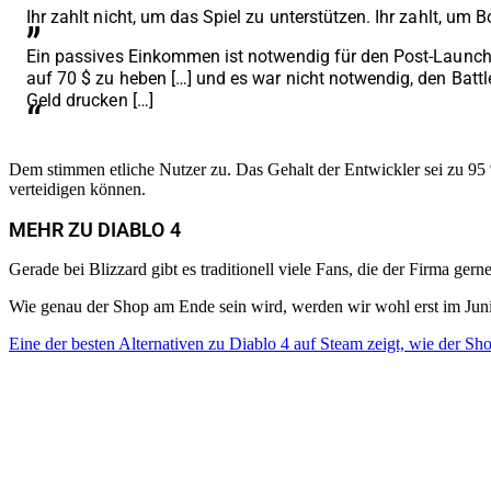
Ihr zahlt nicht, um das Spiel zu unterstützen. Ihr zahlt, u
Ein passives Einkommen ist notwendig für den Post-Launch-S
auf 70 $ zu heben […] und es war nicht notwendig, den Battle
Geld drucken […]
Dem stimmen etliche Nutzer zu. Das Gehalt der Entwickler sei zu 95 
verteidigen können.
von Benedict Grothaus
Blizzard testet gerade Diablo 4 Season 15, Experte 
MEHR ZU DIABLO 4
Gerade bei Blizzard gibt es traditionell viele Fans, die der Firma ger
Wie genau der Shop am Ende sein wird, werden wir wohl erst im Juni 
Eine der besten Alternativen zu Diablo 4 auf Steam zeigt, wie der Sh