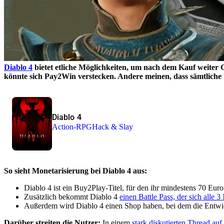
Diablo 4
bietet etliche Möglichkeiten, um nach dem Kauf weiter Ge
könnte sich Pay2Win verstecken. Andere meinen, dass sämtliche Z
Diablo 4
Action-RPG
Hack & Slay
So sieht Monetarisierung bei Diablo 4 aus:
Diablo 4 ist ein Buy2Play-Titel, für den ihr mindestens 70 Euro
Zusätzlich bekommt Diablo 4
einen Battle Pass, der sich alle 
Außerdem wird Diablo 4 einen Shop haben, bei dem die Entwi
Darüber streiten die Nutzer:
In einem
stark diskutierten Thread auf