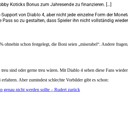
m Bobby Koticks Bonus zum Jahresende zu finanzieren. […]
upport von Diablo 4, aber nicht jede einzelne Form der Monetar
 Pass so zu gestalten, dass Spieler ihn nicht vollständig wiede
% ohnehin schon festgelegt, die Boni seien „miserabel“. Andere fragen
findet heraus: Ein neues Item macht euch quasi unbesie
ne treu sind oder gerne treu wären. Mit Diablo 4 sehen diese Fans wieder
erfahren. Aber zumindest schlechte Vorbilder gibt es schon:
op genau nicht werden sollte – Rudert zurück