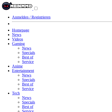
Navigationsmenü
aus-/einklappen
Anmelden / Registrieren
Homepage
News
Videos
Gaming
News
Specials
Best of
Service
Anime
Entertainment
News
Specials
Best of
Service
Tech
News
Specials
Best of
Service