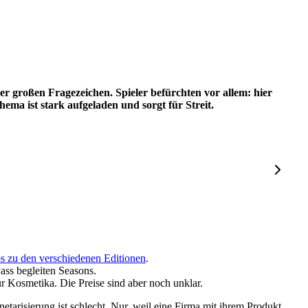
der großen Fragezeichen. Spieler befürchten vor allem: hier
ma ist stark aufgeladen und sorgt für Streit.
os zu den verschiedenen Editionen
.
ss begleiten Seasons.
ur Kosmetika. Die Preise sind aber noch unklar.
netarisierung ist schlecht. Nur, weil eine Firma mit ihrem Produkt