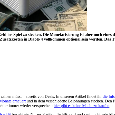
ld ins Spiel zu stecken. Die Monetarisierung ist aber noch eines 
usatzkosten in Diablo 4 vollkommen optional sein werden. Das The
 zahlen müsst – abseits von Deals. In unserem Artikel findet ihr
die Inf
3 Monate erneuert
und in dem verschiedene Belohnungen stecken. Den Pa
ckler immer wieder versprechen:
hier gibt es keine Macht zu kaufen
, n
 Reddit
bezieht ein Nutzer Position für Blizzard und sagt: nicht jede Mo