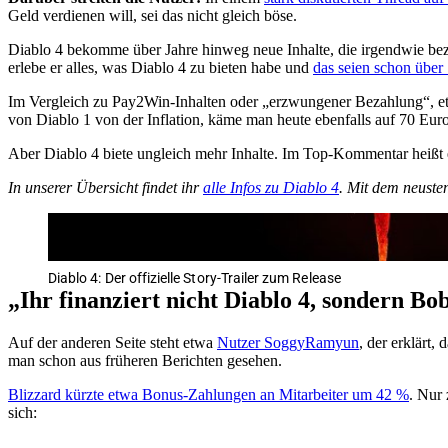
Geld verdienen will, sei das nicht gleich böse.
Diablo 4 bekomme über Jahre hinweg neue Inhalte, die irgendwie beza
erlebe er alles, was Diablo 4 zu bieten habe und
das seien schon über
Im Vergleich zu Pay2Win-Inhalten oder „erzwungener Bezahlung“, etwa
von Diablo 1 von der Inflation, käme man heute ebenfalls auf 70 Euro
Aber Diablo 4 biete ungleich mehr Inhalte. Im Top-Kommentar heißt e
In unserer Übersicht findet ihr
alle Infos zu Diablo 4
. Mit dem neusten
Diablo 4: Der offizielle Story-Trailer zum Release
„Ihr finanziert nicht Diablo 4, sondern B
Auf der anderen Seite steht etwa
Nutzer SoggyRamyun
, der erklärt,
man schon aus früheren Berichten gesehen.
Blizzard kürzte etwa Bonus-Zahlungen an Mitarbeiter um 42 %
. Nur
sich: