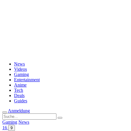
Passwort vergessen?
News
Videos
Gaming
Entertainment
Anime
Tech
Deals
Guides
Anmeldung
Suche
nach:
Gaming
News
16
9