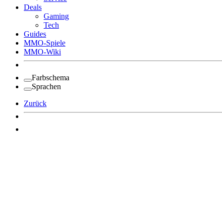
Deals
Gaming
Tech
Guides
MMO-Spiele
MMO-Wiki
Farbschema
Sprachen
Zurück
Angemeldet bleiben