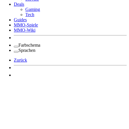
Deals
Gaming
Tech
Guides
MMO-Spiele
MMO-Wiki
Farbschema
Sprachen
Zurück
Angemeldet bleiben