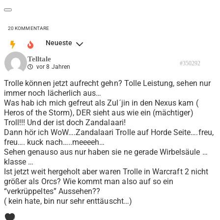
20
KOMMENTARE
Neueste
Telltale
#350292
vor 8 Jahren
Trolle können jetzt aufrecht gehn? Tolle Leistung, sehen nur
immer noch lächerlich aus…
Was hab ich mich gefreut als Zul´jin in den Nexus kam (
Heros of the Storm), DER sieht aus wie ein (mächtiger)
Troll!!! Und der ist doch Zandalaari!
Dann hör ich WoW….Zandalaari Trolle auf Horde Seite….freu,
freu…. kuck nach…..meeeeh…
Sehen genauso aus nur haben sie ne gerade Wirbelsäule …
klasse …
Ist jetzt weit hergeholt aber waren Trolle in Warcraft 2 nicht
größer als Orcs? Wie kommt man also auf so ein
“verkrüppeltes” Aussehen??
( kein hate, bin nur sehr enttäuscht…)
0