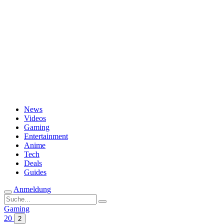
Passwort vergessen?
News
Videos
Gaming
Entertainment
Anime
Tech
Deals
Guides
Anmeldung
Suche
nach:
Gaming
20
2