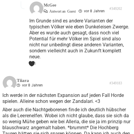
McGee
#349202
vor 8 Jahren
Antwort an
Guest
Im Grunde sind es andere Varianten der
typischen Völker wie eben Dunkeleisen Zwerge.
Aber es wurde auch gesagt, dass noch viel
Potential für mehr Völker im Spiel sind also
nicht nur unbedingt diese anderen Varianten,
sondern vielleicht auch in Zukunft komplett
neue.
0
Tiiara
#349183
vor 8 Jahren
Ich werde in der nächsten Expansion auf jeden Fall Horde
spielen. Alleine schon wegen der Zandalari. <3
Aber auch die Nachtgeborenen finde ich deutlich hübscher
als die Leerenelfen. Wobei ich nicht glaube, dass sie sich da
so wenig Mühe geben wie bei Alleria, die sie ja im prinzip nur
blauschwarz angemalt haben. *brummt* Die Hochberg
Tauren hätten sie sich sparen können. Da kann ich auch den