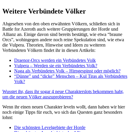
Weitere Verbündete Völker
Abgesehen von den oben erwähnten Völkern, schließen sich in
Battle for Azeroth auch weitere Gruppierungen der Horde und
Allianz an. Einige davon sind bereits bestätigt, wie etwa “braune
Orcs”, wohingegen andere noch reine Spekulation sind, wie etwa
die Vulpera. Theorien, Hinweise und Ideen zu weiteren
Verbündeten Völkern findet ihr in diesen Artikeln:
Draenor-Orcs werden ein Verbündetes Volk
Vulpera – Werden sie ein Verbündetes Volk?
Naga als Verbündetes Volk – Hirngespinst oder möglich?
“Dünne” und “dicke” Menschen – Kul Tiras als Verbündetes
Volk?
Wusstet ihr, dass ihr sogar 4 neue Charakterslots bekommen habt,
um die neuen Völker auszuprobieren?
Wenn ihr einen neuen Charakter leveln wollt, dann haben wir hier
noch einige Tipps für euch, wo sich das Questen ganz besonders
lohnt:
Die schönsten Levelgebiete der Horde