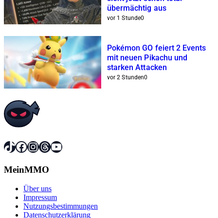
übermächtig aus
vor 1 Stunde
0
Pokémon GO feiert 2 Events
mit neuen Pikachu und
starken Attacken
vor 2 Stunden
0
TikTok
Facebook
Instagram
Threads
YouTube
MeinMMO
Über uns
Impressum
Nutzungsbestimmungen
Datenschutzerklärung