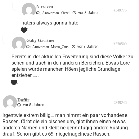
Nirraven
#349775
vor 8 Jahren
Antwort an
r3zzel
haters always gonna hate
0
Gaby Gaertner
#350509
vor 8 Jahren
Antwort an
Micro_Cuts
Bereits in der aktuellen Erweiterung sind diese Völker zu
sehen und auch in den anderen Bereichen. Etwas Lore
spielen würde manchen H8ern jegliche Grundlage
entziehen…..
0
Dafür
#349246
vor 8 Jahren
Irgentwie extrem billig… man nimmt ein paar vorhandene
Rassen, färbt die ein bischen um, gibt ihnen einen etwas
anderen Namen und klebt ne geringfügig andere Rüstung
drauf. Schon gibt es 6!!! niegelnagelneue Rassen.