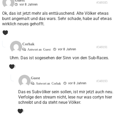
Guest
#349185
vor 8 Jahren
Ok, das ist jetzt mehr als enttäuschend. Alte Völker etwas
bunt angemalt und das wars. Sehr schade, habe auf etwas
wirklich neues gehofft.
2
Corhak
#349191
vor 8 Jahren
Antwort an
Guest
Uhm. Das ist sogesehen der Sinn von den Sub-Races.
0
Guest
#349193
vor 8 Jahren
Antwort an
Corhak
Das es Subvölker sein sollen, ist mir jetzt auch neu.
Verfolge den stream nicht, lese nur was cortyn hier
schreibt und da steht neue Völker.
0