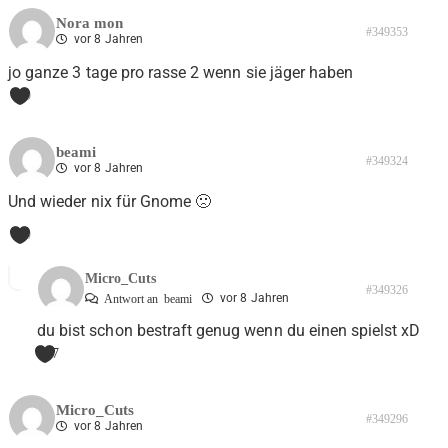
Nora mon
#349353
vor 8 Jahren
jo ganze 3 tage pro rasse 2 wenn sie jäger haben
0
beami
#349324
vor 8 Jahren
Und wieder nix für Gnome 🙁
0
Micro_Cuts
#349326
vor 8 Jahren
Antwort an
beami
du bist schon bestraft genug wenn du einen spielst xD
7
Micro_Cuts
#349296
vor 8 Jahren