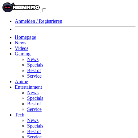
Navigationsmenü
aus-/einklappen
Anmelden / Registrieren
Homepage
News
Videos
Gaming
News
Specials
Best of
Service
Anime
Entertainment
News
Specials
Best of
Service
Tech
News
Specials
Best of
Service