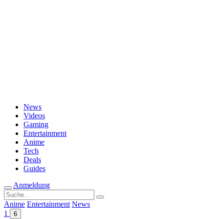
Passwort vergessen?
News
Videos
Gaming
Entertainment
Anime
Tech
Deals
Guides
Anmeldung
Suche
nach:
Anime
Entertainment
News
1
6