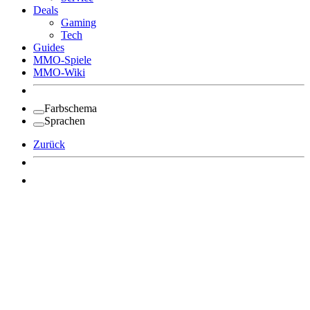
Deals
Gaming
Tech
Guides
MMO-Spiele
MMO-Wiki
Farbschema
Sprachen
Zurück
Angemeldet bleiben