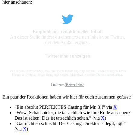
hier anschauen:
Empfohlener redaktioneller Inhalt
An dieser Stelle findest du einen externen Inhalt von Twitter,
der den Artikel ergänzt.
Twitter Inhalt anzeigen
Ich bin damit einverstanden, dass mir externe Inhalte angezeigt werden. Personenbezogene Daten
können an Drittplattformen übermittelt werden. Mehr dazu in unserer
Datenschutzerklärung
.
Link zum
Twitter Inhalt
Ein paar der Reaktionen haben wir hier für euch zusammen gefasst:
“Ein absolut PERFEKTES Casting für Mr. 3!!” via
X
“Wow, Schauspieler, die tatsächlich wie ihre Rolle aussehen?
Das ist selten. Das ist tatsächlich selten.” (via
X
)
“Gar nicht so schlecht. Der Casting-Direktor ist legit, ngl.”
(via
X
)