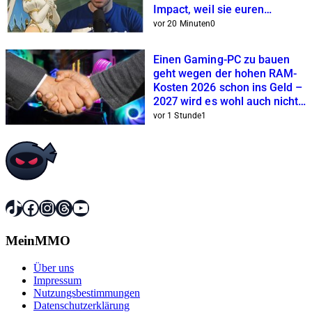
Impact, weil sie euren
Geldbeutel respektiert
vor 20 Minuten
0
Einen Gaming-PC zu bauen
geht wegen der hohen RAM-
Kosten 2026 schon ins Geld –
2027 wird es wohl auch nicht
besser
vor 1 Stunde
1
TikTok
Facebook
Instagram
Threads
YouTube
MeinMMO
Über uns
Impressum
Nutzungsbestimmungen
Datenschutzerklärung