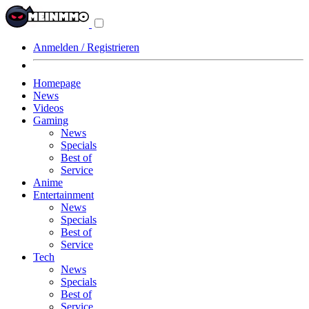
Navigationsmenü
aus-/einklappen
Anmelden / Registrieren
Homepage
News
Videos
Gaming
News
Specials
Best of
Service
Anime
Entertainment
News
Specials
Best of
Service
Tech
News
Specials
Best of
Service