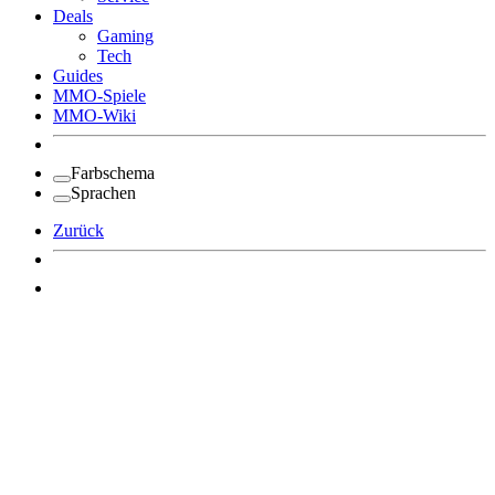
Deals
Gaming
Tech
Guides
MMO-Spiele
MMO-Wiki
Farbschema
Sprachen
Zurück
Angemeldet bleiben