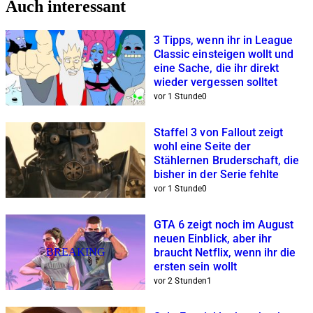
Auch interessant
3 Tipps, wenn ihr in League
Classic einsteigen wollt und
eine Sache, die ihr direkt
wieder vergessen solltet
vor 1 Stunde
0
Staffel 3 von Fallout zeigt
wohl eine Seite der
Stählernen Bruderschaft, die
bisher in der Serie fehlte
vor 1 Stunde
0
GTA 6 zeigt noch im August
neuen Einblick, aber ihr
BREAKING
braucht Netflix, wenn ihr die
ersten sein wollt
vor 2 Stunden
1