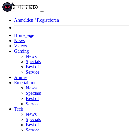
Navigationsmenü
aus-/einklappen
Anmelden / Registrieren
Homepage
News
Videos
Gaming
News
Specials
Best of
Service
Anime
Entertainment
News
Specials
Best of
Service
Tech
News
Specials
Best of
Service