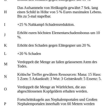
Das Aufsammeln von Heilkugeln gewährt 7 Sek. lang
H
einen Schild in Höhe von 5 % Eures maximalen Lebens.
Bis zu 5-mal stapelbar.
I
+25 % Nahkampf-Schadensreduktion.
Erhöht euren höchsten Elementarschadensbonus um 10
J
%.
K
Erhöht den Schaden gegen Elitegegner um 20 %.
L
+20 % Schaden
Verdoppelt die Menge an fallen gelassenem Atem des
M
Todes.
Kritische Treffer gewähren Ressourcen: Mana: 15 Hass:
N
5 Zorn: 5 Arkankraft: 3 Wut: 3 Geisteskraft: 5 Essenz: 5.
Verdoppelt die Menge an Würfelchen, die aus
O
abgeschlossenen Kopfgeldern erhalten werden.
Fortschrittskugeln aus Nephalemportalen und Großen
P
Nephalemportalen innerhalb von 60 Metern werden