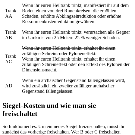
Wenn ihr euren Heiltrank trinkt, manifestiert ihr auf dem
Trank
Boden einen von drei Runenkreisen, die erhöhten
AA
Schaden, erhöhte Abklingzeitreduktion oder erhöhte
Ressourcenkostenreduktion gewähren.
Trank
Wenn ihr euren Heiltrank trinkt, verursachen alle Gegner
AB
im Umkreis von 25 Metern 25 % weniger Schaden.
Wenn ihr euren Heiltrank trinkt, erhaltet ihr einen
zufälligen Schrein- oder Pyloneneffekt.
Trank
Wenn ihr euren Heiltrank trinkt, erhaltet ihr einen
AC
zufälligen Schreineffekt oder den Effekt des Pylonen der
Dimensionsmacht.
Wenn ein archaischer Gegenstand fallengelassen wird,
AD
wird zusätzlich ein zweiter zufälliger archaischer
Gegenstand fallengelassen.
Siegel-Kosten und wie man sie
freischaltet
So funktioniert es: Um ein neues Siegel freizuschalten, müsst ihr
zunächst das vorherige freischalten. Wer B oder C freischalten