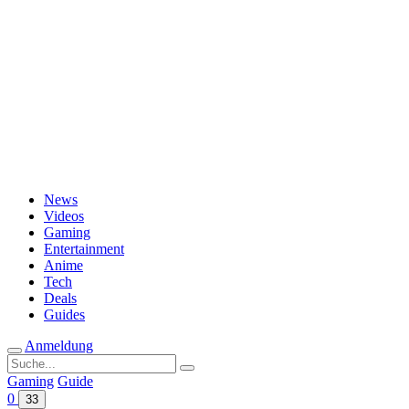
Passwort vergessen?
News
Videos
Gaming
Entertainment
Anime
Tech
Deals
Guides
Anmeldung
Suche
nach:
Gaming
Guide
0
33