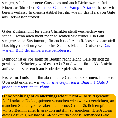
steigert, schaltet ihr neue Cutscenes und auch Liebesszenen frei.
Einen ausführlichen
Romance Guide zu Vampir Astarion
haben wir
bereits verfasst. In diesem Artikel lest ihr, wie ihr das Herz von Gale
aus Tiefwasser erobert.
Gales Zustimmung für euren Charakter steigt vergleichsweise
schnell, wenn auch nicht mehr so schnell wie früher. Ein Bug
steigerte seine Zustimmung für euch noch zum Release exponentiell.
Das triggerte oft ungewollt seine Schluss-Machen-Cutscene.
Das
war ein Bug, der mittlerweile behoben ist
.
Dennoch ist es vor allem zu Beginn recht leicht, Gale für sich zu
gewinnen. Schwierig wird es in Akt 2 und wenn ihr in Akt 3 nicht
aufpasst, lässt er euch am Ende des Spiels sitzen.
Erst einmal müsst ihr ihn aber in eure Gruppe bekommen. In unserer
Übersicht erklären wir
wo ihr alle Gefährten in Baldur’s Gate 3
finden und rekrutieren könnt.
Ohne Spoiler geht es allerdings leider nicht
– Ihr seid gewarnt.
Auf konkrete Dialogoptionen versuchen wir zwar zu verzichten, an
manchen Stellen geht es aber nicht ohne. Grundsätzlich empfehlen
wir, zu Beginn einer Interaktion mit ihm zu speichern. Die Autorin
dieses Artikels, MeinMMO-Redakteurin Sophia, romanced Gale