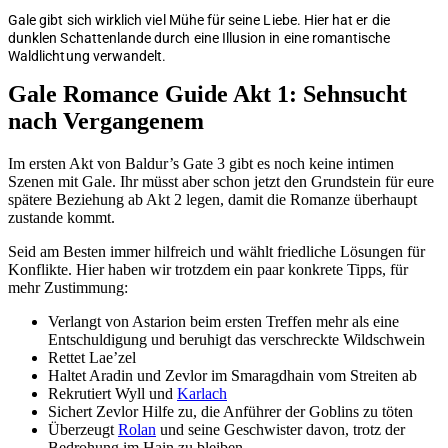
Gale gibt sich wirklich viel Mühe für seine Liebe. Hier hat er die
dunklen Schattenlande durch eine Illusion in eine romantische
Waldlichtung verwandelt.
Gale Romance Guide Akt 1: Sehnsucht
nach Vergangenem
Im ersten Akt von Baldur’s Gate 3 gibt es noch keine intimen
Szenen mit Gale. Ihr müsst aber schon jetzt den Grundstein für eure
spätere Beziehung ab Akt 2 legen, damit die Romanze überhaupt
zustande kommt.
Seid am Besten immer hilfreich und wählt friedliche Lösungen für
Konflikte. Hier haben wir trotzdem ein paar konkrete Tipps, für
mehr Zustimmung:
Verlangt von Astarion beim ersten Treffen mehr als eine
Entschuldigung und beruhigt das verschreckte Wildschwein
Rettet Lae’zel
Haltet Aradin und Zevlor im Smaragdhain vom Streiten ab
Rekrutiert Wyll und
Karlach
Sichert Zevlor Hilfe zu, die Anführer der Goblins zu töten
Überzeugt
Rolan
und seine Geschwister davon, trotz der
Bedrohung im Hain zu bleiben