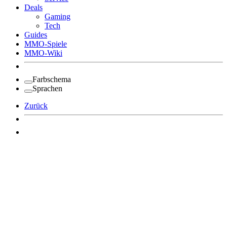
Deals
Gaming
Tech
Guides
MMO-Spiele
MMO-Wiki
Farbschema
Sprachen
Zurück
Angemeldet bleiben