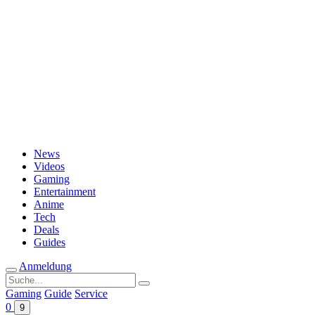
Passwort vergessen?
News
Videos
Gaming
Entertainment
Anime
Tech
Deals
Guides
Anmeldung
Suche
nach:
Gaming
Guide
Service
0
9