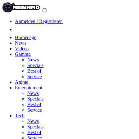
Navigationsmenü
aus-/einklappen
Anmelden / Registrieren
Homepage
News
Videos
Gaming
News
Specials
Best of
Service
Anime
Entertainment
News
Specials
Best of
Service
Tech
News
Specials
Best of
Service