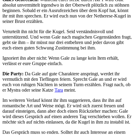
absolut unvermittelt irgendwo in der Oberwelt plötzlich zu stöhnen
beginnen. Sobald er ein Ausrufezeichen über dem Kopf hat, könnt
ihr mit ihm sprechen. Er wird euch nun von der Netherese-Kugel in
seiner Brust erzählen.
Verurteilt ihn nicht für die Kugel. Seid verständnisvoll und
unterstützend. Und wenn Gale nach magischen Gegenständen fragt,
gebt sie ihm – ihr müsst nur drei entbehren und jeder davon gibt
euch einen guten Schwung Zustimmung bei ihm.
Ignoriert ihn aber nicht: Wenn Gale zu lange kein Item erhält,
verlässt er eure Gruppe einfach.
Die Party:
Da Gale auf gute Charaktere anspringt, werdet ihr
vermutlich mit den Tieflingen feiern. Sprecht Gale an und er wird
euch von ruhigen Nächten in seinem Turm erzählen. Fragt nach, ob
er Mystra oder seine Katze
Tara
meint.
Im weiteren Verlauf könnt ihr ihm suggerieren, dass ihr ihn auf
romantische Art und Weise mögt. Er wird sich zuerst freuen und
darauf einsteigen, dann aber doch einen Rückzieher machen: Gale
wird dieses Gespräch auf einen anderen Tag verschieben wollen. Er
möchte sich auf nichts einlassen, da die Kugel in ihm zu instabil ist.
Das Gespräch muss so enden. Solltet ihr auch Interesse an einem