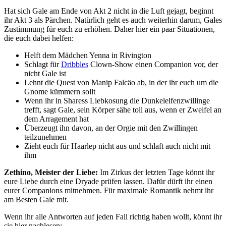
Hat sich Gale am Ende von Akt 2 nicht in die Luft gejagt, beginnt
ihr Akt 3 als Pärchen. Natürlich geht es auch weiterhin darum, Gales
Zustimmung für euch zu erhöhen. Daher hier ein paar Situationen,
die euch dabei helfen:
Helft dem Mädchen Yenna in Rivington
Schlagt für
Dribbles
Clown-Show einen Companion vor, der
nicht Gale ist
Lehnt die Quest von Manip Falcäo ab, in der ihr euch um die
Gnome kümmern sollt
Wenn ihr in Sharess Liebkosung die Dunkelelfenzwillinge
trefft, sagt Gale, sein Körper sähe toll aus, wenn er Zweifel an
dem Arragement hat
Überzeugt ihn davon, an der Orgie mit den Zwillingen
teilzunehmen
Zieht euch für Haarlep nicht aus und schlaft auch nicht mit
ihm
Zethino, Meister der Liebe:
Im Zirkus der letzten Tage könnt ihr
eure Liebe durch eine Dryade prüfen lassen. Dafür dürft ihr einen
eurer Companions mitnehmen. Für maximale Romantik nehmt ihr
am Besten Gale mit.
Wenn ihr alle Antworten auf jeden Fall richtig haben wollt, könnt ihr
sie hier nachlesen: