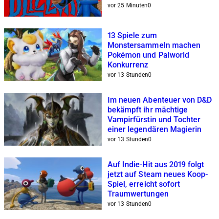
vor 25 Minuten
0
13 Spiele zum
Monstersammeln machen
Pokémon und Palworld
Konkurrenz
vor 13 Stunden
0
Im neuen Abenteuer von D&D
bekämpft ihr mächtige
Vampirfürstin und Tochter
einer legendären Magierin
vor 13 Stunden
0
Auf Indie-Hit aus 2019 folgt
jetzt auf Steam neues Koop-
Spiel, erreicht sofort
Traumwertungen
vor 13 Stunden
0