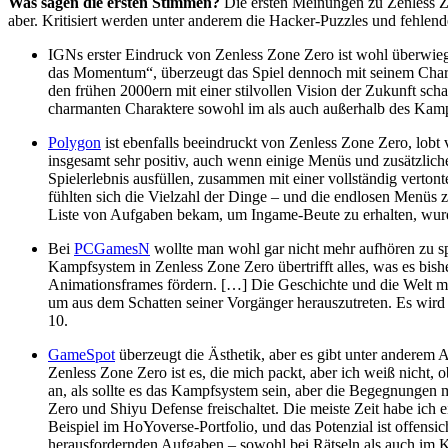
Was sagen die ersten Stimmen?
Die ersten Meinungen zu Zenless Zo
aber. Kritisiert werden unter anderem die Hacker-Puzzles und fehlend
IGNs erster Eindruck von Zenless Zone Zero ist wohl überwiege
das Momentum“, überzeugt das Spiel dennoch mit seinem Cha
den frühen 2000ern mit einer stilvollen Vision der Zukunft sc
charmanten Charaktere sowohl im als auch außerhalb des Kampfe
Polygon
ist ebenfalls beeindruckt von Zenless Zone Zero, lobt
insgesamt sehr positiv, auch wenn einige Menüs und zusätzli
Spielerlebnis ausfüllen, zusammen mit einer vollständig verto
fühlten sich die Vielzahl der Dinge – und die endlosen Menüs
Liste von Aufgaben bekam, um Ingame-Beute zu erhalten, wurde 
Bei
PCGamesN
wollte man wohl gar nicht mehr aufhören zu s
Kampfsystem in Zenless Zone Zero übertrifft alles, was es bish
Animationsframes fördern. […] Die Geschichte und die Welt mög
um aus dem Schatten seiner Vorgänger herauszutreten. Es wird ni
10.
GameSpot
überzeugt die Ästhetik, aber es gibt unter anderem
Zenless Zone Zero ist es, die mich packt, aber ich weiß nicht, o
an, als sollte es das Kampfsystem sein, aber die Begegnungen 
Zero und Shiyu Defense freischaltet. Die meiste Zeit habe ich e
Beispiel im HoYoverse-Portfolio, und das Potenzial ist offensi
herausfordernden Aufgaben – sowohl bei Rätseln als auch im K