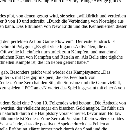
erden die schnellen Kämpfe und die Story. Einige Abzüge gibt es
es gibt, von denen gesagt wird, sie seien „willkürlich und verderben
er 8 von 10 und schreibt: „Durch die Verbindung von Nostalgie aus
tauchen kann. Das Erkunden von New Eridu und das Kennenlernen dieser
gt den perfekten Action-Game-Flow ein
. Der erste Eindruck ist
 schreibt Polygon:
Es gibt viele Ingame-Aktivitäten, die das
rd. Oft wollte ich einfach nur zurück zum Kämpfen, und manchmal
ntlichen Kern von Kämpfen und Rätseln an. Als Belle eine tägliche
ellen Kämpfe ist, die ich lieben gelernt habe.
s gab. Besonders gelobt wird wieder das Kampfsystem:
Das
ighter 6, mit Designprinzipien, die das Feedback von
less Zone Zero hat den Stil, die Substanz und die Genrevielfalt,
 zu spielen.
PCGamesN wertet das Spiel insgesamt mit einer 8 von
t dem Spiel eine 7 von 10. Folgendes wird betont:
Die Ästhetik von
werden, der vielleicht sogar ein bisschen Geld ausgibt. Es fühlt sich
n natürlich durch die Hauptstory voranschreitet, bevor man Hollow
itikpunkte ist Zenless Zone Zero ab Version 1.0 ein weiteres solides
s ist schade, dass die positiven Aspekte durch das Fehlen an
tuelle Erfahrung glänzt immer noch durch den Spaß und die