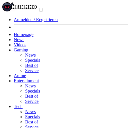
Navigationsmenü
aus-/einklappen
Anmelden / Registrieren
Homepage
News
Videos
Gaming
News
Specials
Best of
Service
Anime
Entertainment
News
Specials
Best of
Service
Tech
News
Specials
Best of
Service