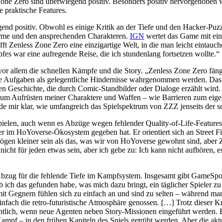
ne Zero sind überwiegend positiv. Besonders positiv hervorgehoben w
e praktische Features.
nd positiv. Obwohl es einige Kritik an der Tiefe und den Hacker-Puzzl
rme und den ansprechenden Charakteren.
IGN
wertet das Game mit ein
hafft Zenless Zone Zero eine einzigartige Welt, in die man leicht ein
s war eine aufregende Reise, die ich stundenlang fortsetzen wollte.“
 vor allem die schnellen Kämpfe und die Story.
Zenless Zone Zero fän
che Aufgaben als gelegentliche Hindernisse wahrgenommen werden. Das
nten Geschichte, die durch Comic-Standbilder oder Dialoge erzählt wi
 zum Aufrüsten meiner Charaktere und Waffen – wie Barrieren zum eige
mir klar, wie umfangreich das Spielspektrum von ZZZ jenseits der schn
pielen, auch wenn es Abzüge wegen fehlender Quality-of-Life-Feature
er im HoYoverse-Ökosystem gegeben hat. Er orientiert sich an Street F
en kleiner sein als das, was wir von HoYoverse gewohnt sind, aber Zen
cht für jeden etwas sein, aber ich gebe zu: Ich kann nicht aufhören, es
 Abzug für die fehlende Tiefe im Kampfsystem. Insgesamt gibt GameSpo
b ich das gefunden habe, was mich dazu bringt, ein täglicher Spieler zu 
mit Gegnern fühlen sich zu einfach an und sind zu selten – während ma
infach die retro-futuristische Atmosphäre genossen. […] Trotz dieser Kr
chtlich, wenn neue Agenten neben Story-Missionen eingeführt werden. E
ampf – in den frühen Kapiteln des Spiels getrübt werden. Aber die ak