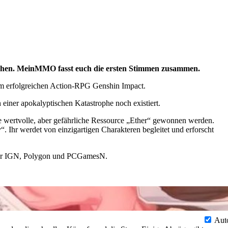
tauchen. MeinMMO fasst euch die ersten Stimmen zusammen.
em erfolgreichen Action-RPG Genshin Impact.
 einer apokalyptischen Katastrophe noch existiert.
ie wertvolle, aber gefährliche Ressource „Ether“ gewonnen werden.
y
. Ihr werdet von einzigartigen Charakteren begleitet und erforscht
nter IGN, Polygon und PCGamesN.
Aut