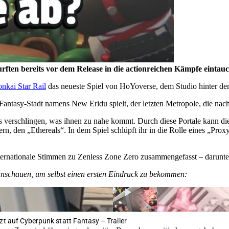
urften bereits vor dem Release in die actionreichen Kämpfe ein
nkai Star Rail
das neueste Spiel von HoYoverse, dem Studio hinter d
Fantasy-Stadt namens New Eridu spielt, der letzten Metropole, die nach
lles verschlingen, was ihnen zu nahe kommt. Durch diese Portale kann d
ern, den
Ethereals
. In dem Spiel schlüpft ihr in die Rolle eines
Prox
internationale Stimmen zu Zenless Zone Zero zusammengefasst – daru
o anschauen, um selbst einen ersten Eindruck zu bekommen:
zt auf Cyberpunk statt Fantasy – Trailer