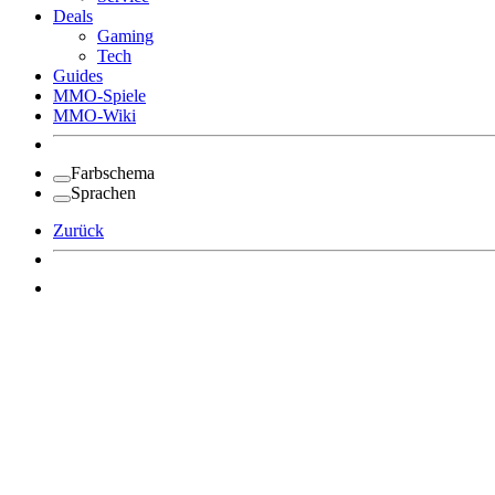
Deals
Gaming
Tech
Guides
MMO-Spiele
MMO-Wiki
Farbschema
Sprachen
Zurück
Angemeldet bleiben