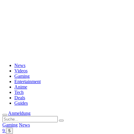
Passwort vergessen?
News
Videos
Gaming
Entertainment
Anime
Tech
Deals
Guides
Anmeldung
Suche
nach:
Gaming
News
9
5