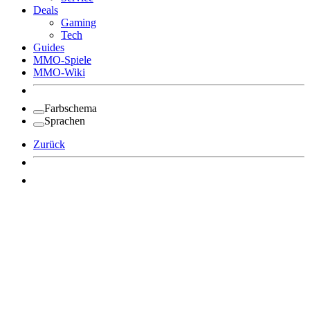
Deals
Gaming
Tech
Guides
MMO-Spiele
MMO-Wiki
Farbschema
Sprachen
Zurück
Angemeldet bleiben