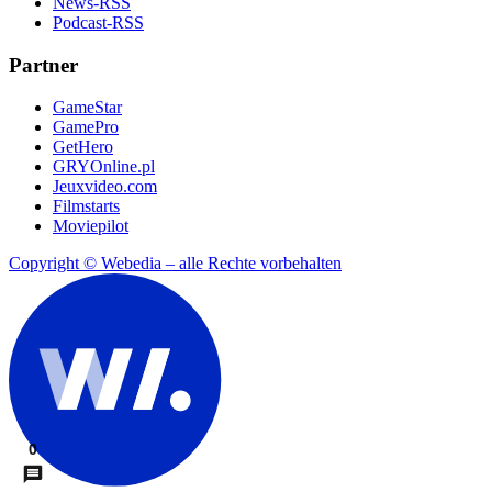
News-RSS
Podcast-RSS
Partner
GameStar
GamePro
GetHero
GRYOnline.pl
Jeuxvideo.com
Filmstarts
Moviepilot
Copyright © Webedia – alle Rechte vorbehalten
0