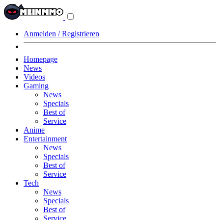
Navigationsmenü
aus-/einklappen
Anmelden / Registrieren
Homepage
News
Videos
Gaming
News
Specials
Best of
Service
Anime
Entertainment
News
Specials
Best of
Service
Tech
News
Specials
Best of
Service