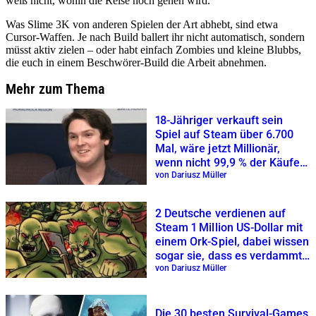
weiß nicht, wohin die Reise noch gehen wird.
Was Slime 3K von anderen Spielen der Art abhebt, sind etwa
Cursor-Waffen. Je nach Build ballert ihr nicht automatisch, sondern
müsst aktiv zielen – oder habt einfach Zombies und kleine Blubbs,
die euch in einem Beschwörer-Build die Arbeit abnehmen.
Mehr zum Thema
18-Jähriger verkauft sein
Spiel auf Steam über 6.700
Mal, wäre jetzt Millionär,
wenn nicht 99,9 % der Käufer
das Spiel zurückgegeben
von Dariusz Müller
hätten
2 Deutsche verdienen auf
Steam 1 Million US-Dollar mit
einem Ork-Spiel, dabei wissen
sogar sie, dass es verdammt
hässlich ist
von Dariusz Müller
Die 30 besten Survival-Games