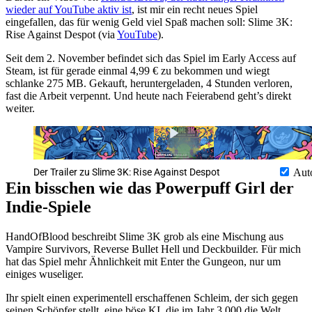
wieder auf YouTube aktiv ist
, ist mir ein recht neues Spiel
eingefallen, das für wenig Geld viel Spaß machen soll: Slime 3K:
Rise Against Despot (via
YouTube
).
Seit dem 2. November befindet sich das Spiel im Early Access auf
Steam, ist für gerade einmal 4,99 € zu bekommen und wiegt
schlanke 275 MB. Gekauft, heruntergeladen, 4 Stunden verloren,
fast die Arbeit verpennt. Und heute nach Feierabend geht’s direkt
weiter.
Der Trailer zu Slime 3K: Rise Against Despot
Aut
Ein bisschen wie das Powerpuff Girl der
Indie-Spiele
HandOfBlood beschreibt Slime 3K grob als eine Mischung aus
Vampire Survivors, Reverse Bullet Hell und Deckbuilder. Für mich
hat das Spiel mehr Ähnlichkeit mit Enter the Gungeon, nur um
einiges wuseliger.
Ihr spielt einen experimentell erschaffenen Schleim, der sich gegen
seinen Schöpfer stellt, eine böse KI, die im Jahr 3.000 die Welt