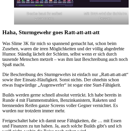
Decks baut ihr selbst
Mit DNA wird der Schleim
zusammen.
besser.
Haha, Sturmgewehr goes Ratt-att-att-att
Was Slime 3K für mich so spannend gemacht hat, schon beim
Zusehen, waren die irren Möglichkeiten und der völlig abgedrehte
Humor. Ständig lächelt der Schleim, selbst wenn er sich durch
tausende Menschen metzelt – was ihm laut Beschreibung auch noch
Spaß macht.
Die Beschreibung des Sturmgewehrs ist einfach nur „Ratt-att-att-att“
sowie ihre Einsatz-Häufigkeit. Sonst nichts. Der ohnehin schon
etwas fragwürdige „Augenwerfer“ ist sogar eine Start-Fähigkeit.
Builds werden gerne schnell absolut verrückt. Ich habe bereits in
Runde 4 mit Flammenstrahlen, Benzinkanistern, Raketen und
brennenden Reifen ganze Screens voller Gegner vernichtet. Es
wurden nur trotzdem immer mehr.
Freigeschaltet habe ich damit neue Fähigkeiten, die … mit Essen
und Finanzen zu tun haben. Ja, auch solche Builds gibt’s und ich