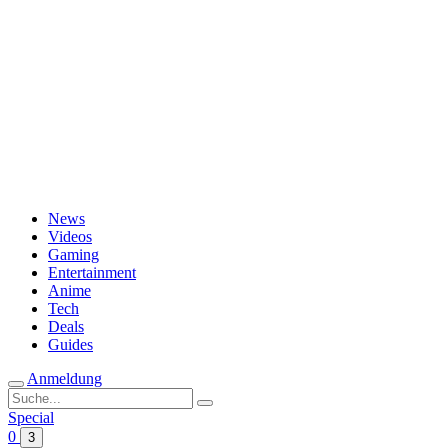
Passwort vergessen?
News
Videos
Gaming
Entertainment
Anime
Tech
Deals
Guides
Anmeldung
Suche
nach:
Special
0
3