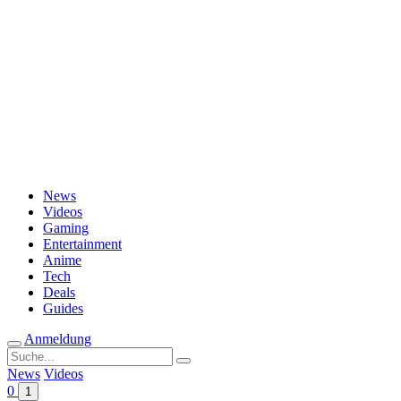
Passwort vergessen?
News
Videos
Gaming
Entertainment
Anime
Tech
Deals
Guides
Anmeldung
Suche
nach:
News
Videos
0
1