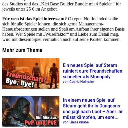
des Studios und das „Klei Base Builder Bundle mit 4 Spielen“ für
jeweils unter 25 € im Angebot.
Für wen ist das Spiel interessant?
Oxygen Not Included sollte
sich für alle Spieler lohnen, die sich gerne Management-
Herausforderungen stellen und Spaß am Aufbau ihrer eigenen Basis
haben. Wer Spiele mit „Wuselfaktor“ und Liebe zum Detail mag,
wird mit diesem Spiel vermutlich auch auf seine Kosten kommen.
Mehr zum Thema
Ein neues Spiel auf Steam
ruiniert eure Freundschaften
schneller als Monopoly
von Cedric Holmeier
In einem neuen Spiel auf
Steam geht ihr in Dungeons
und jagt nach Loot – Aber ihr
müsst kämpfen, um eure
Beute zu behalten
von Linda Knabe