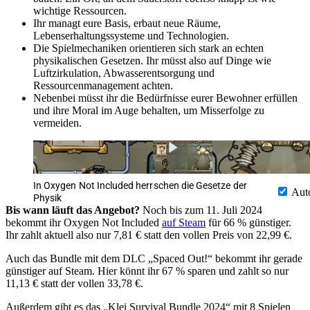
wichtige Ressourcen.
Ihr managt eure Basis, erbaut neue Räume,
Lebenserhaltungssysteme und Technologien.
Die Spielmechaniken orientieren sich stark an echten
physikalischen Gesetzen. Ihr müsst also auf Dinge wie
Luftzirkulation, Abwasserentsorgung und
Ressourcenmanagement achten.
Nebenbei müsst ihr die Bedürfnisse eurer Bewohner erfüllen
und ihre Moral im Auge behalten, um Misserfolge zu
vermeiden.
In Oxygen Not Included herrschen die Gesetze der
Aut
Physik
Bis wann läuft das Angebot?
Noch bis zum 11. Juli 2024
bekommt ihr Oxygen Not Included
auf Steam
für 66 % günstiger.
Ihr zahlt aktuell also nur 7,81 € statt den vollen Preis von 22,99 €.
Auch das Bundle mit dem DLC „Spaced Out!“ bekommt ihr gerade
günstiger auf Steam. Hier könnt ihr 67 % sparen und zahlt so nur
11,13 € statt der vollen 33,78 €.
Außerdem gibt es das „Klei Survival Bundle 2024“ mit 8 Spielen