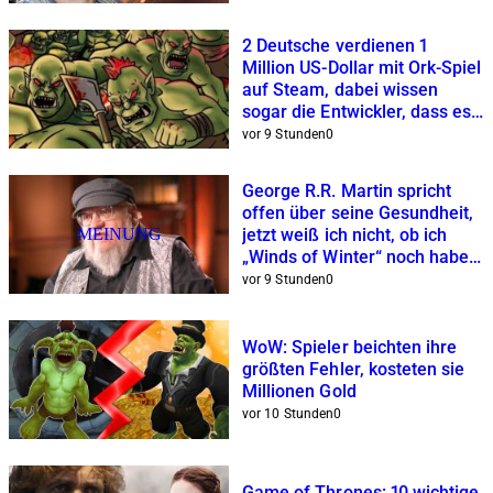
2 Deutsche verdienen 1
Million US-Dollar mit Ork-Spiel
auf Steam, dabei wissen
sogar die Entwickler, dass es
verdammt hässlich ist
vor 9 Stunden
0
George R.R. Martin spricht
offen über seine Gesundheit,
MEINUNG
jetzt weiß ich nicht, ob ich
„Winds of Winter“ noch haben
will
vor 9 Stunden
0
WoW: Spieler beichten ihre
größten Fehler, kosteten sie
Millionen Gold
vor 10 Stunden
0
Game of Thrones: 10 wichtige