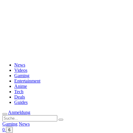
Passwort vergessen?
News
Videos
Gaming
Entertainment
Anime
Tech
Deals
Guides
Anmeldung
Suche
nach:
Gaming
News
0
6