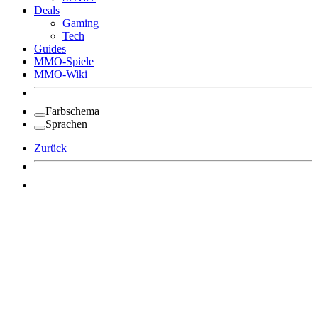
Deals
Gaming
Tech
Guides
MMO-Spiele
MMO-Wiki
Farbschema
Sprachen
Zurück
Angemeldet bleiben