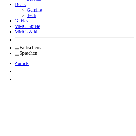
Deals
Gaming
Tech
Guides
MMO-Spiele
MMO-Wiki
Farbschema
Sprachen
Zurück
Angemeldet bleiben