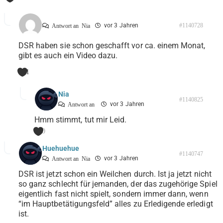
vor 3 Jahren
#1140728
Antwort an
Nia
DSR haben sie schon geschafft vor ca. einem Monat,
gibt es auch ein Video dazu.
1
Nia
#1140825
vor 3 Jahren
Antwort an
Hmm stimmt, tut mir Leid.
0
Huehuehue
#1140747
vor 3 Jahren
Antwort an
Nia
DSR ist jetzt schon ein Weilchen durch. Ist ja jetzt nicht
so ganz schlecht für jemanden, der das zugehörige Spiel
eigentlich fast nicht spielt, sondern immer dann, wenn
“im Hauptbetätigungsfeld” alles zu Erledigende erledigt
ist.