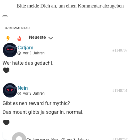
Bitte melde Dich an, um einen Kommentar abzugeben
37
KOMMENTARE
Neueste
Catjam
#1140787
vor 3 Jahren
Wer hätte das gedacht.
1
Nein
#1140751
vor 3 Jahren
Gibt es nen reward fur mythic?
Das mount gibts ja sogar in. normal.
0
vor 3 Jahren
#1140757