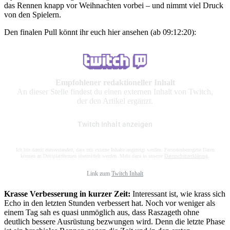
das Rennen knapp vor Weihnachten vorbei – und nimmt viel Druck
von den Spielern.
Den finalen Pull könnt ihr euch hier ansehen (ab 09:12:20):
Empfohlener redaktioneller Inhalt
An dieser Stelle findest du einen externen Inhalt von Twitch,
der den Artikel ergänzt.
Twitch Inhalt anzeigen
Ich bin damit einverstanden, dass mir externe Inhalte angezeigt werden. Personenbezogene Daten
können an Drittplattformen übermittelt werden. Mehr dazu in unserer
Datenschutzerklärung
.
Link zum
Twitch Inhalt
Krasse Verbesserung in kurzer Zeit:
Interessant ist, wie krass sich
Echo in den letzten Stunden verbessert hat. Noch vor weniger als
einem Tag sah es quasi unmöglich aus, dass Raszageth ohne
deutlich bessere Ausrüstung bezwungen wird. Denn die letzte Phase