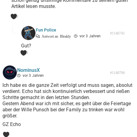
schon genug unsinnige Kommentare zu seinem guten
Artikel lesen musste.
0
Fun Police
#1140741
vor 3 Jahren
Antwort an
Bleakly
Gut?
0
NominusX
#1140706
vor 3 Jahren
Ich habe es die ganze Zeit verfolgt und muss sagen, absolut
verdient. Echo hat sich kontinuierlich verbessert und rießen
Schritte gemacht in den letzten Stunden.
Gestern Abend war ich mit sicher, es geht über die Feiertage
aber der Wille Punsch bei der Family zu trinken war wohl
größer.
GZ Echo
0