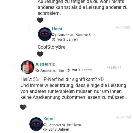
Äußerungen zu tätigen da du wohl nichts
anderes kannst als die Leistung anderer zu
schmälern.
0
#1140822
Horst
Antwort an
NominusX
vor 3 Jahren
CoolStoryBre
0
JustHarriz
#1140744
vor 3 Jahren
Antwort an
Tim
Heißt 5% HP-Nerf bei dir signifikant? xD
Und immer wieder traurig, dass einige die Leistung
von anderen runterspielen müssen nur um ihnen
keine Anerkennung zukommen lassen zu müssen…
0
#1140750
Koron
Antwort an
JustHarriz
vor 3 Jahren