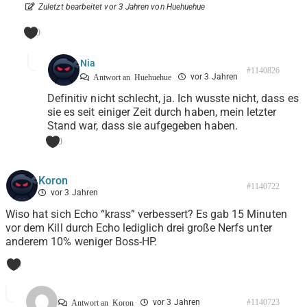
Zuletzt bearbeitet vor 3 Jahren von Huehuehue
0
Nia
#1140826
vor 3 Jahren
Antwort an
Huehuehue
Definitiv nicht schlecht, ja. Ich wusste nicht, dass es
sie es seit einiger Zeit durch haben, mein letzter
Stand war, dass sie aufgegeben haben.
0
Koron
#1140722
vor 3 Jahren
Wiso hat sich Echo “krass” verbessert? Es gab 15 Minuten
vor dem Kill durch Echo lediglich drei große Nerfs unter
anderem 10% weniger Boss-HP.
0
vor 3 Jahren
#1140723
Antwort an
Koron