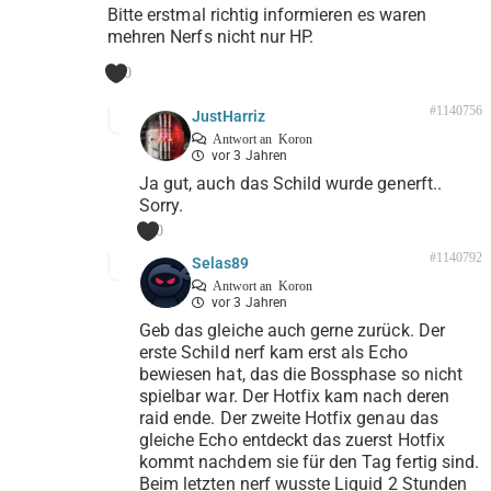
Bitte erstmal richtig informieren es waren
mehren Nerfs nicht nur HP.
0
#1140756
JustHarriz
Antwort an
Koron
vor 3 Jahren
Ja gut, auch das Schild wurde generft..
Sorry.
0
#1140792
Selas89
Antwort an
Koron
vor 3 Jahren
Geb das gleiche auch gerne zurück. Der
erste Schild nerf kam erst als Echo
bewiesen hat, das die Bossphase so nicht
spielbar war. Der Hotfix kam nach deren
raid ende. Der zweite Hotfix genau das
gleiche Echo entdeckt das zuerst Hotfix
kommt nachdem sie für den Tag fertig sind.
Beim letzten nerf wusste Liquid 2 Stunden