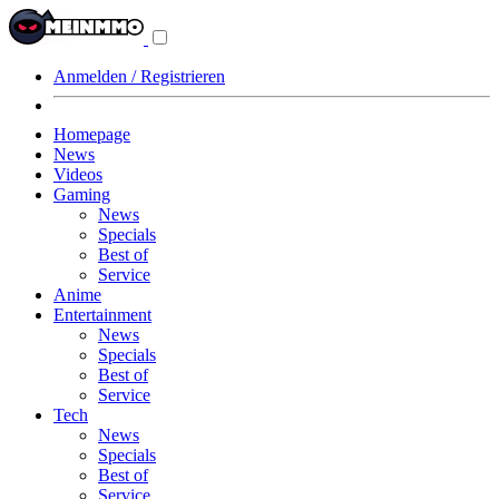
Navigationsmenü
aus-/einklappen
Anmelden / Registrieren
Homepage
News
Videos
Gaming
News
Specials
Best of
Service
Anime
Entertainment
News
Specials
Best of
Service
Tech
News
Specials
Best of
Service