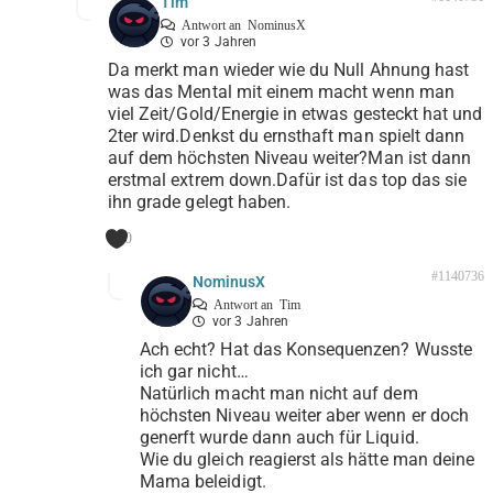
Tim
Antwort an
NominusX
vor 3 Jahren
Da merkt man wieder wie du Null Ahnung hast
was das Mental mit einem macht wenn man
viel Zeit/Gold/Energie in etwas gesteckt hat und
2ter wird.Denkst du ernsthaft man spielt dann
auf dem höchsten Niveau weiter?Man ist dann
erstmal extrem down.Dafür ist das top das sie
ihn grade gelegt haben.
0
#1140736
NominusX
Antwort an
Tim
vor 3 Jahren
Ach echt? Hat das Konsequenzen? Wusste
ich gar nicht…
Natürlich macht man nicht auf dem
höchsten Niveau weiter aber wenn er doch
generft wurde dann auch für Liquid.
Wie du gleich reagierst als hätte man deine
Mama beleidigt.