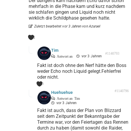
Der übrigens kam nachdem Echo davor schon
mehrfach in die Phase kam und kurz nachdem
sie schlafen gingen und Liquid noch nicht
wirklich die Schildphase gesehen hatte.
Zuletzt bearbeitet vor 3 Jahren von Azurael
1
Tim
#1140793
vor 3 Jahren
Antwort an
Fakt ist doch ohne den Nerf hätte den Boss
weder Echo noch Liquid gelegt.Fehlerfrei
oder nicht.
0
#1140796
Huehuehue
Antwort an
Tim
vor 3 Jahren
Fakt ist auch, dass der Plan von Blizzard
seit dem Zeitpunkt der Bekanntgabe der
Termine war, vor den Feiertagen das Rennen
durch zu haben (damit sowohl die Raider,