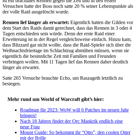
ist ein brachiales Rennen gegen die Zeit und in den ersten
Versuchen hatte der Boss noch satte 20 % seiner Lebenspunkte als
der volle Raid ausgelöscht wurde.
Rennen lief länger als erwartet:
Eigentlich hatten die Gilden vor
dem Start des Raids damit gerechnet, dass das Rennen in 3 oder 4
Tagen entschieden sein würde. Denn der erste Raid einer
Erweiterung ist in der Regel vergleichsweise einfach. Hinzu kam,
dass Blizzard gar nicht wollte, dass die Raid-Spieler sich über die
Weihnachtsfeiertage im Schlachtzug abmühen müssen, wenn sie
eigentlich die besinnliche Zeit mit Familien und Freunden
verbringen wollen. Mit 11 Tagen lief das Rennen daher deutlich
länger als erwartet.
Satte 265 Versuche brauchte Echo, um Raszageth letztlich zu
besiegen.
Mehr rund um World of Warcraft gibt’s hier:
Roadmap für 2023: WoW will 6 Patches im neuen Jahr
bringen!
Nach 18 Jahren findet der Orc Mankrik endlich eine
neue Frau
Mount Guide: So bekommt ihr “Otto”, den coolen Otter
mit der Brille