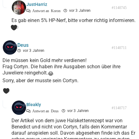
JustHarriz
#1140745
vor 3 Jahren
Antwort an
Koron
Es gab einen 5% HP-Nerf, bitte vorher richtig informieren.
0
Deus
#1140711
vor 3 Jahren
Die müssen kein Gold mehr verdienen!
Frag Cortyn. Die haben ihre Ausgaben schon über ihre
Juweliere reingeholt.
😂
Sorry, aber der musste sein Cortyn.
0
Bleakly
#1140717
vor 3 Jahren
Antwort an
Deus
Der Artikel von dem juwe Halskettenrezept war von
Benedict und nicht von Cortyn, falls dein Kommentar
darauf anspielen soll. Davon abgesehen finde ich das Er