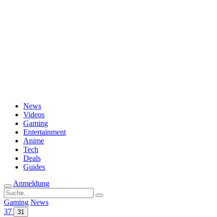
Passwort vergessen?
News
Videos
Gaming
Entertainment
Anime
Tech
Deals
Guides
Anmeldung
Suche
nach:
Gaming
News
37
31