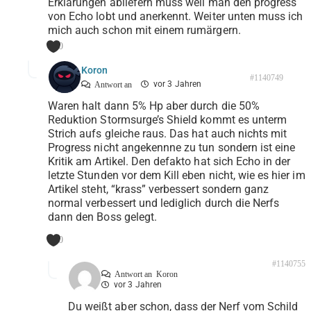
Erklärungen abliefern muss weil man den progress
von Echo lobt und anerkennt. Weiter unten muss ich
mich auch schon mit einem rumärgern.
0
Koron
#1140749
vor 3 Jahren
Antwort an
Waren halt dann 5% Hp aber durch die 50%
Reduktion Stormsurge’s Shield kommt es unterm
Strich aufs gleiche raus. Das hat auch nichts mit
Progress nicht angekennne zu tun sondern ist eine
Kritik am Artikel. Den defakto hat sich Echo in der
letzte Stunden vor dem Kill eben nicht, wie es hier im
Artikel steht, “krass” verbessert sondern ganz
normal verbessert und lediglich durch die Nerfs
dann den Boss gelegt.
0
#1140755
Antwort an
Koron
vor 3 Jahren
Du weißt aber schon, dass der Nerf vom Schild