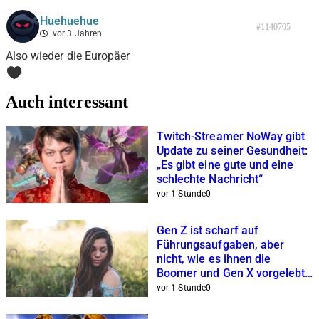
Huehuehue
#1140705
vor 3 Jahren
Also wieder die Europäer
0
Auch interessant
Twitch-Streamer NoWay gibt
Update zu seiner Gesundheit:
„Es gibt eine gute und eine
schlechte Nachricht“
vor 1 Stunde
0
Gen Z ist scharf auf
Führungsaufgaben, aber
nicht, wie es ihnen die
Boomer und Gen X vorgelebt
haben
vor 1 Stunde
0