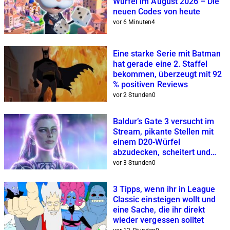
Würfel im August 2026 – Die
neuen Codes von heute
vor 6 Minuten
4
Eine starke Serie mit Batman
hat gerade eine 2. Staffel
bekommen, überzeugt mit 92
% positiven Reviews
vor 2 Stunden
0
Baldur’s Gate 3 versucht im
Stream, pikante Stellen mit
einem D20-Würfel
abzudecken, scheitert und
wird gebannt
vor 3 Stunden
0
3 Tipps, wenn ihr in League
Classic einsteigen wollt und
eine Sache, die ihr direkt
wieder vergessen solltet