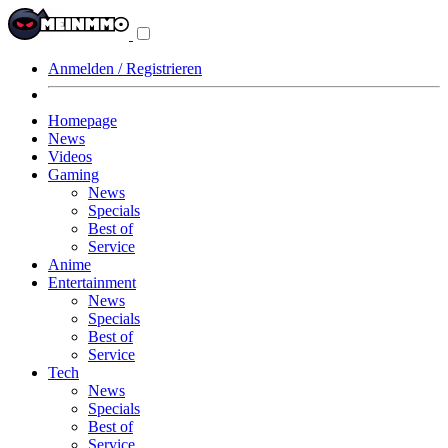
Navigationsmenü
aus-/einklappen
Anmelden / Registrieren
Homepage
News
Videos
Gaming
News
Specials
Best of
Service
Anime
Entertainment
News
Specials
Best of
Service
Tech
News
Specials
Best of
Service