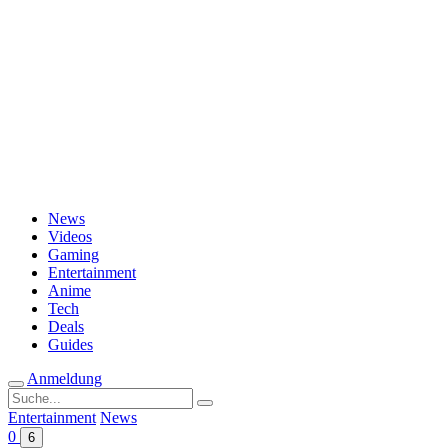
Passwort vergessen?
News
Videos
Gaming
Entertainment
Anime
Tech
Deals
Guides
Anmeldung
Suche
nach:
Entertainment
News
0
6