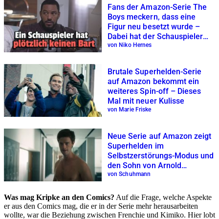
Fans der Amazon-Serie The
Boys meckern, dass eine
Figur neu besetzt wurde –
Dabei hat der Schauspieler
nur abgenommen
von Niko Hernes
Brutale Superhelden-Serie
auf Amazon bekommt ein
weiteres Spin-off – Dieses
Mal mit neuer Kulisse
von Marie Friske
Neue Serie auf Amazon zeigt
Superhelden im
Selbstzerstörungs-Modus und
den Sohn von Arnold
Schwarzenegger
von Schuhmann
Was mag Kripke an den Comics?
Auf die Frage, welche Aspekte
er aus den Comics mag, die er in der Serie mehr herausarbeiten
wollte, war die Beziehung zwischen Frenchie und Kimiko. Hier lobt