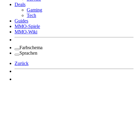
Deals
Gaming
Tech
Guides
MMO-Spiele
MMO-Wiki
Farbschema
Sprachen
Zurück
Angemeldet bleiben