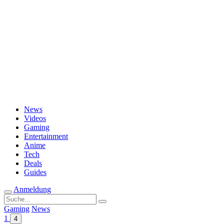
Passwort vergessen?
News
Videos
Gaming
Entertainment
Anime
Tech
Deals
Guides
Anmeldung
Suche
nach:
Gaming
News
1
4