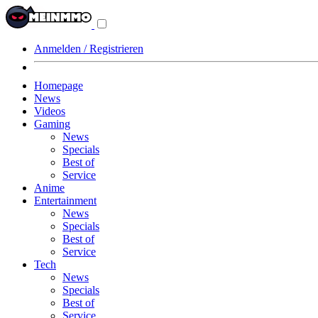
Navigationsmenü
aus-/einklappen
Anmelden / Registrieren
Homepage
News
Videos
Gaming
News
Specials
Best of
Service
Anime
Entertainment
News
Specials
Best of
Service
Tech
News
Specials
Best of
Service