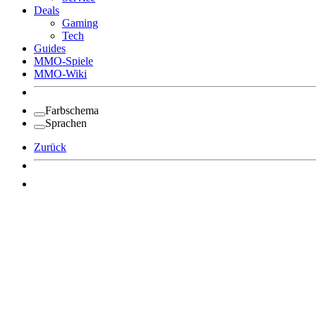
Deals
Gaming
Tech
Guides
MMO-Spiele
MMO-Wiki
Farbschema
Sprachen
Zurück
Angemeldet bleiben