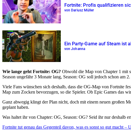
Fortnite: Profis qualifizieren s
von Dariusz Müller
Ein Party-Game auf Steam ist ak
von Johanna
Wie lange geht Fortnite: OG?
Obwohl die Map von Chapter 1 mit sein
Season ungefähr 3 Monate lang, Season: OG soll jedoch schon am 2.
Viele Fans wünschen sich deshalb, dass die OG-Map von Fortnite fest 
Map zum Zocken bevorzugen, so die Spieler. Ob Epic Games das wirkl
Ganz abwegig klingt der Plan nicht, doch mit einem neuen großen Mo
geplant haben.
Was haltet ihr von Chapter: OG, Season: OG? Seid ihr nur deshalb ern
Fortnite tut genau das Gegenteil davon, was es sonst so gut macht – Un