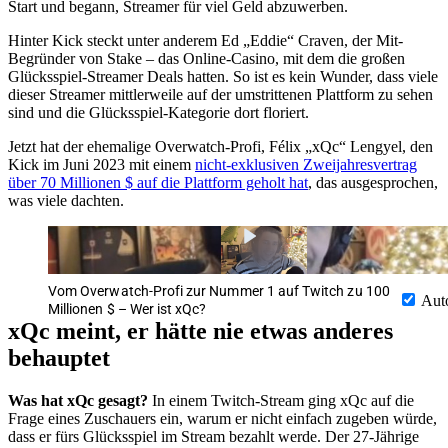
Start und begann, Streamer für viel Geld abzuwerben.
Hinter Kick steckt unter anderem Ed „Eddie“ Craven, der Mit-
Begründer von Stake – das Online-Casino, mit dem die großen
Glücksspiel-Streamer Deals hatten. So ist es kein Wunder, dass viele
dieser Streamer mittlerweile auf der umstrittenen Plattform zu sehen
sind und die Glücksspiel-Kategorie dort floriert.
Jetzt hat der ehemalige Overwatch-Profi, Félix „xQc“ Lengyel, den
Kick im Juni 2023 mit einem
nicht-exklusiven Zweijahresvertrag
über 70 Millionen $ auf die Plattform geholt hat
, das ausgesprochen,
was viele dachten.
Vom Overwatch-Profi zur Nummer 1 auf Twitch zu 100
Aut
Millionen $ – Wer ist xQc?
xQc meint, er hätte nie etwas anderes
behauptet
Was hat xQc gesagt?
In einem Twitch-Stream ging xQc auf die
Frage eines Zuschauers ein, warum er nicht einfach zugeben würde,
dass er fürs Glücksspiel im Stream bezahlt werde. Der 27-Jährige