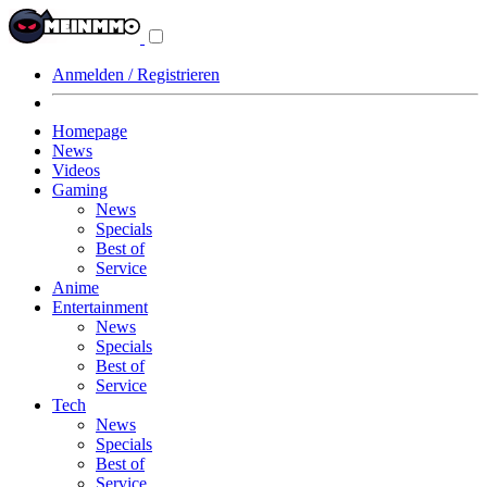
Navigationsmenü
aus-/einklappen
Anmelden / Registrieren
Homepage
News
Videos
Gaming
News
Specials
Best of
Service
Anime
Entertainment
News
Specials
Best of
Service
Tech
News
Specials
Best of
Service