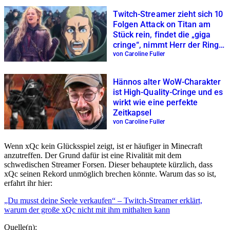
Twitch-Streamer zieht sich 10
Folgen Attack on Titan am
Stück rein, findet die „giga
cringe“, nimmt Herr der Ringe
als Vergleich
von Caroline Fuller
Hännos alter WoW-Charakter
ist High-Quality-Cringe und es
wirkt wie eine perfekte
Zeitkapsel
von Caroline Fuller
Wenn xQc kein Glücksspiel zeigt, ist er häufiger in Minecraft
anzutreffen. Der Grund dafür ist eine Rivalität mit dem
schwedischen Streamer Forsen. Dieser behauptete kürzlich, dass
xQc seinen Rekord unmöglich brechen könnte. Warum das so ist,
erfahrt ihr hier:
„Du musst deine Seele verkaufen“ – Twitch-Streamer erklärt,
warum der große xQc nicht mit ihm mithalten kann
Quelle(n):