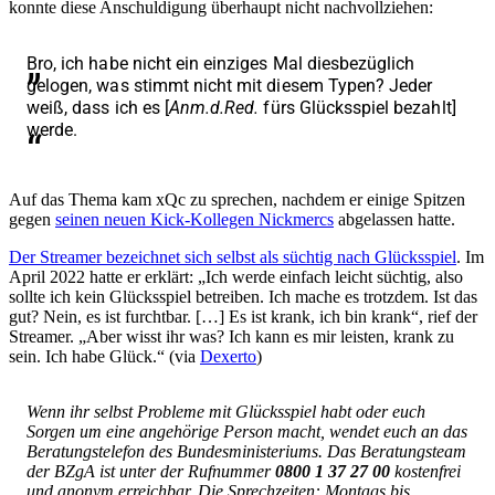
konnte diese Anschuldigung überhaupt nicht nachvollziehen:
Bro, ich habe nicht ein einziges Mal diesbezüglich
gelogen, was stimmt nicht mit diesem Typen? Jeder
weiß, dass ich es [
Anm.d.Red.
fürs Glücksspiel bezahlt]
werde.
Auf das Thema kam xQc zu sprechen, nachdem er einige Spitzen
gegen
seinen neuen Kick-Kollegen Nickmercs
abgelassen hatte.
Der Streamer bezeichnet sich selbst als süchtig nach Glücksspiel
. Im
April 2022 hatte er erklärt: „Ich werde einfach leicht süchtig, also
sollte ich kein Glücksspiel betreiben. Ich mache es trotzdem. Ist das
gut? Nein, es ist furchtbar. […] Es ist krank, ich bin krank“, rief der
Streamer. „Aber wisst ihr was? Ich kann es mir leisten, krank zu
sein. Ich habe Glück.“ (via
Dexerto
)
Wenn ihr selbst Probleme mit Glücksspiel habt oder euch
Sorgen um eine angehörige Person macht, wendet euch an das
Beratungstelefon des Bundesministeriums. Das Beratungsteam
der BZgA ist unter der Rufnummer
0800 1 37 27 00
kostenfrei
und anonym erreichbar. Die Sprechzeiten: Montags bis