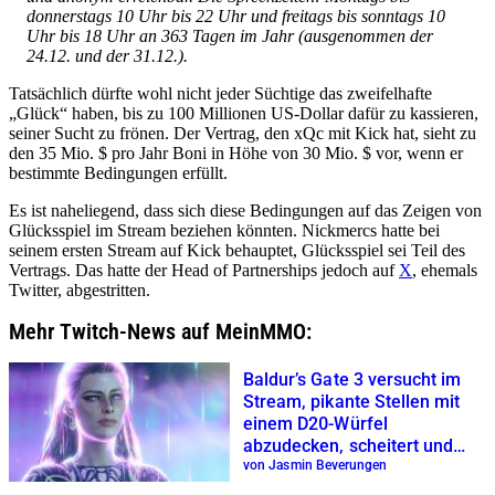
donnerstags 10 Uhr bis 22 Uhr und freitags bis sonntags 10
Uhr bis 18 Uhr an 363 Tagen im Jahr (ausgenommen der
24.12. und der 31.12.).
Tatsächlich dürfte wohl nicht jeder Süchtige das zweifelhafte
„Glück“ haben, bis zu 100 Millionen US-Dollar dafür zu kassieren,
seiner Sucht zu frönen. Der Vertrag, den xQc mit Kick hat, sieht zu
den 35 Mio. $ pro Jahr Boni in Höhe von 30 Mio. $ vor, wenn er
bestimmte Bedingungen erfüllt.
Es ist naheliegend, dass sich diese Bedingungen auf das Zeigen von
Glücksspiel im Stream beziehen könnten. Nickmercs hatte bei
seinem ersten Stream auf Kick behauptet, Glücksspiel sei Teil des
Vertrags. Das hatte der Head of Partnerships jedoch auf
X
, ehemals
Twitter, abgestritten.
Mehr Twitch-News auf MeinMMO:
Baldur’s Gate 3 versucht im
Stream, pikante Stellen mit
einem D20-Würfel
abzudecken, scheitert und
wird gebannt
von Jasmin Beverungen