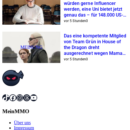
würden gerne Influencer
werden, eine Uni bietet jetzt
genau das – für 148.000 US-
Dollar
vor 5 Stunden
0
Das eine kompetente Mitglied
von Team Grün in House of
MEINUNG
the Dragon dreht
ausgerechnet wegen Mama
am Rad
vor 5 Stunden
0
TikTok
Facebook
Instagram
Threads
YouTube
MeinMMO
Über uns
Impressum