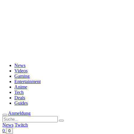
Passwort vergessen?
News
Videos
Gaming
Entertainment
Anime
Tech
Deals
Guides
Anmeldung
Suche
nach:
News
Twitch
0
0