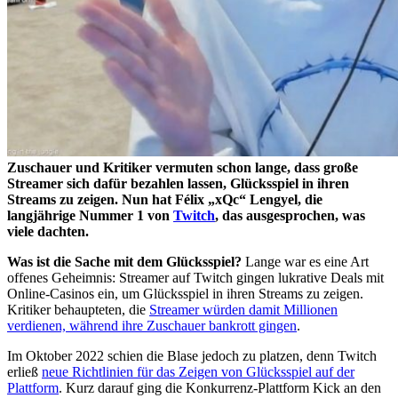
Zuschauer und Kritiker vermuten schon lange, dass große
Streamer sich dafür bezahlen lassen, Glücksspiel in ihren
Streams zu zeigen. Nun hat Félix „xQc“ Lengyel, die
langjährige Nummer 1 von
Twitch
, das ausgesprochen, was
viele dachten.
Was ist die Sache mit dem Glücksspiel?
Lange war es eine Art
offenes Geheimnis: Streamer auf Twitch gingen lukrative Deals mit
Online-Casinos ein, um Glücksspiel in ihren Streams zu zeigen.
Kritiker behaupteten, die
Streamer würden damit Millionen
verdienen, während ihre Zuschauer bankrott gingen
.
Im Oktober 2022 schien die Blase jedoch zu platzen, denn Twitch
erließ
neue Richtlinien für das Zeigen von Glücksspiel auf der
Plattform
. Kurz darauf ging die Konkurrenz-Plattform Kick an den