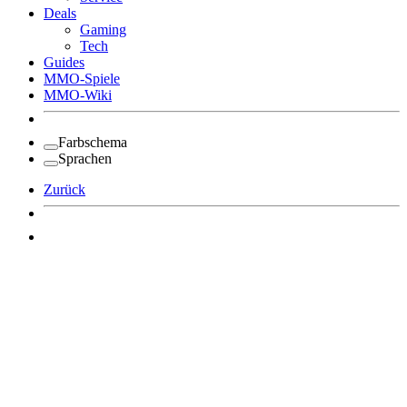
Deals
Gaming
Tech
Guides
MMO-Spiele
MMO-Wiki
Farbschema
Sprachen
Zurück
Angemeldet bleiben