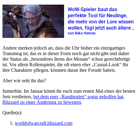
WoW-Spieler baut das
perfekte Tool für Neulinge,
die mehr von der Lore wissen
wollen, fügt jetzt auch ältere
Erweiterungen hinzu
von Niko Hernes
Andere merken jedoch an, dass die Uhr bisher ein einzigartiges
Transmog ist, das es in dieser Form noch gar nicht gibt und daher
der Status als „besonderes Items des Monats“ schon gerechtfertigt
ist. Vor allem Rollenspieler, die oft einen eher „Casual-Look“ für
ihre Charaktere pflegen, könnten daran ihre Freude haben.
Aber wie seht ihr das?
Immerhin: Im Januar könnt ihr euch zum ersten Mal eines der besten
Sets verdienen,
bei dem euer „Rumheulen“ sogar geholfen hat,
Blizzard zu einer Änderung zu bewegen
.
Quelle(n):
worldofwarcraft.blizzard.com