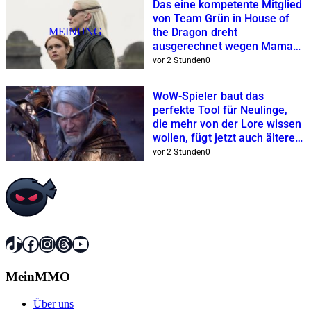
Das eine kompetente Mitglied
von Team Grün in House of
MEINUNG
the Dragon dreht
ausgerechnet wegen Mama
am Rad
vor 2 Stunden
0
WoW-Spieler baut das
perfekte Tool für Neulinge,
die mehr von der Lore wissen
wollen, fügt jetzt auch ältere
Erweiterungen hinzu
vor 2 Stunden
0
TikTok
Facebook
Instagram
Threads
YouTube
MeinMMO
Über uns