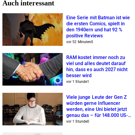
Auch interessant
Eine Serie mit Batman ist wie
die ersten Comics, spielt in
den 1940ern und hat 92 %
positive Reviews
vor 52 Minuten
0
RAM kostet immer noch zu
viel und alles deutet darauf
hin, dass es auch 2027 nicht
besser wird
vor 1 Stunde
1
Viele junge Leute der Gen Z
würden gerne Influencer
werden, eine Uni bietet jetzt
genau das – für 148.000 US-
Dollar
vor 1 Stunde
0