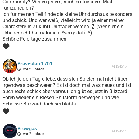
Community? Wegen jedem, noch so trivialem Mist
rumzuheulen?
Ich für meinen Teil finde die kleine Uhr durchaus besonders
und schick. Und wer weiß, vielleicht wird ja einer meiner
Charaktere in Zukunft Uhrträger werden 🙂 (Wenn er ein
Urheberrecht hat natürlich! *sorry dafür*)
Schöne Feiertage zusammen
0
Bravestarr1701
#1194545
vor 2 Jahren
Ob ich je den Tag erlebe, dass sich Spieler mal nicht über
irgendwas beschweren? Es ist doch mal was neues und ist
auch recht schick aber vermutlich gibt es jetzt in Blizzard
Foren wieder ein Riesen Shitstorm deswegen und wie
Scheisse Blizzard doch sei blabla.
1
Browgas
#1194544
vor 2 Jahren