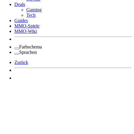
Deals
Gaming
Tech
Guides
MMO-Spiele
MMO-Wiki
Farbschema
Sprachen
Zurück
Angemeldet bleiben