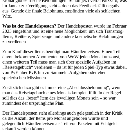
Monat gibt es frische Belohnungen. Schon jetzt verrät Blizzard, was
im Januar zur Verfügung steht – doch das Feedback fällt negativ
aus. Gerade die finale Belohnung empfinden viele als schlechten
Witz.
Was ist der Handelsposten?
Der Handelsposten wurde im Februar
2023 eingeführt und ist eine neue Möglichkeit, um sich Transmog-
Items, Reittiere, Spielzeuge und andere kosmetische Belohnungen
zu verdienen.
Zum Kauf dieser Items benötigt man Händlerdevisen. Einen Teil
davon bekommen Abonnenten von WoW jeden Monat umsonst,
einen weiteren Teil muss man sich über spezielle Aufgaben im
„Reisetagebuch“ verdienen – da ist für jeden Spiel-Typ etwas dabei,
von PvE über PvP, hin zu Sammeln-Aufgaben oder eher
spielerischen Missionen.
Zusätzlich dazu gibt es immer eine „Abschlussbelohnung“, wenn
man das Reisetagebuch eines Monats komplett füllt. In der Regel
soll dies das „beste“ Item des jeweiligen Monats sein – so war
zumindest der ursprüngliche Plan.
Der Handelsposten steht allerdings auch gelegentlich in der Kritik,
da die Anzahl der Items pro Monat angehoben wurde und
gelegentlich Händlerdevisen als Teil von Paketen mit Echtgeld
gekauft werden können.