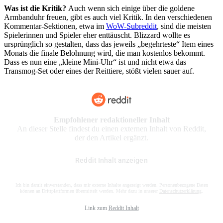
Was ist die Kritik?
Auch wenn sich einige über die goldene
Armbanduhr freuen, gibt es auch viel Kritik. In den verschiedenen
Kommentar-Sektionen, etwa im
WoW-Subreddit
, sind die meisten
Spielerinnen und Spieler eher enttäuscht. Blizzard wollte es
ursprünglich so gestalten, dass das jeweils „begehrteste“ Item eines
Monats die finale Belohnung wird, die man kostenlos bekommt.
Dass es nun eine „kleine Mini-Uhr“ ist und nicht etwa das
Transmog-Set oder eines der Reittiere, stößt vielen sauer auf.
Empfohlener redaktioneller Inhalt
An dieser Stelle findest du einen externen Inhalt von Reddit,
der den Artikel ergänzt.
Reddit Inhalt anzeigen
Ich bin damit einverstanden, dass mir externe Inhalte angezeigt werden. Personenbezogene Daten
können an Drittplattformen übermittelt werden. Mehr dazu in unserer
Datenschutzerklärung
.
Link zum
Reddit Inhalt