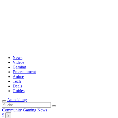
Passwort vergessen?
News
Videos
Gaming
Entertainment
Anime
Tech
Deals
Guides
Anmeldung
Suche
nach:
Community
Gaming
News
5
2