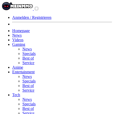
Navigationsmenü
aus-/einklappen
Anmelden / Registrieren
Homepage
News
Videos
Gaming
News
Specials
Best of
Service
Anime
Entertainment
News
Specials
Best of
Service
Tech
News
Specials
Best of
Service