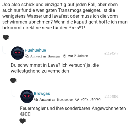
Joa also schick und einzigartig auf jeden Fall, aber eben
auch nur für die wenigsten Transmogs geeignet. Ist die
wenigstens Wasser und lavafest oder muss ich die vorm
schwimmen abnehmen? Wenn die kaputt geht hoffe ich man
bekommt direkt ne neue für den Preis!!1!
1
Huehuehue
#1194547
vor 2 Jahren
Antwort an
Browgas
Du schwimmst in Lava? Ich versuch’ ja, die
weitestgehend zu vermeiden
0
Browgas
#1194802
vor 2 Jahren
Antwort an
Huehuehue
Feuermagier und ihre sonderbaren Angewohnheiten
😅🤷‍♂️
1