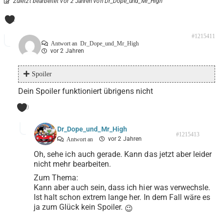
Zuletzt bearbeitet vor 2 Jahren von Dr_Dope_und_Mr_High
1
#1215411
Antwort an
Dr_Dope_und_Mr_High
vor 2 Jahren
Spoiler
Dein Spoiler funktioniert übrigens nicht
0
Dr_Dope_und_Mr_High
#1215413
vor 2 Jahren
Antwort an
Oh, sehe ich auch gerade. Kann das jetzt aber leider
nicht mehr bearbeiten.
Zum Thema:
Kann aber auch sein, dass ich hier was verwechsle.
Ist halt schon extrem lange her. In dem Fall wäre es
ja zum Glück kein Spoiler.
😉