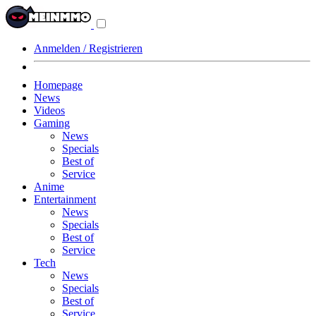
Navigationsmenü
aus-/einklappen
Anmelden / Registrieren
Homepage
News
Videos
Gaming
News
Specials
Best of
Service
Anime
Entertainment
News
Specials
Best of
Service
Tech
News
Specials
Best of
Service