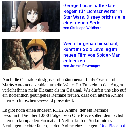
George Lucas hatte klare
Regeln für Lichtschwerter in
Star Wars, Disney bricht sie in
einer neuen Serie
von Christoph Waldboth
Wenn ihr genau hinschaut,
könnt ihr Solo Leveling im
neuen Film von Spider-Man
entdecken
von Jasmin Beverungen
Auch die Charakterdesigns sind phänomenal. Lady Oscar und
Marie-Antoinette strahlen um die Wette. Ihr Funkeln in den Augen
verleiht ihnen mehr Eleganz als im Original. Wir dürfen uns also auf
ein hoffentlich gelungenes Remake freuen, dass den älteren Anime
in einem hübschen Gewand präsentiert.
Es gibt noch einen anderen RTL2-Anime, der ein Remake
bekommt. Die über 1.000 Folgen von One Piece sollen demnächst
in einem kompakten Format auf Netflix laufen. So könnte es
Neulingen leichter fallen, in den Anime einzusteigen:
One Piece hat