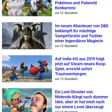
Pokémon und Palworld
Konkurrenz
vor 12 Stunden
0
Im neuen Abenteuer von D&D
bekämpft ihr mächtige
Vampirfürstin und Tochter
einer legendären Magierin
vor 12 Stunden
0
Auf Indie-Hit aus 2019 folgt
jetzt auf Steam neues Koop-
Spiel, erreicht sofort
Traumwertungen
vor 13 Stunden
0
Ein Loot-Shooter von
Nintendo klingt nach dummer
MEINUNG
Idee, aber er hat mich nach
nur einem Level überzeugt