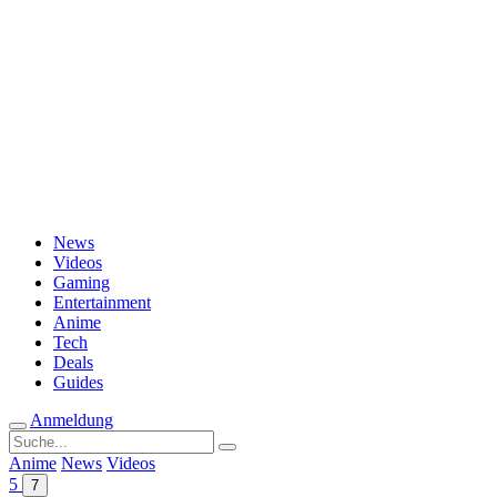
Passwort vergessen?
News
Videos
Gaming
Entertainment
Anime
Tech
Deals
Guides
Anmeldung
Suche
nach:
Anime
News
Videos
5
7