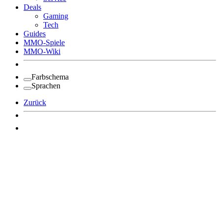
Deals
Gaming
Tech
Guides
MMO-Spiele
MMO-Wiki
Farbschema
Sprachen
Zurück
Angemeldet bleiben