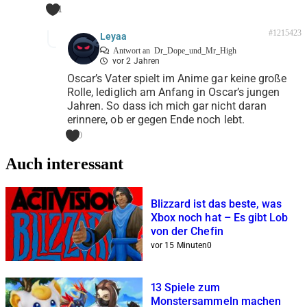
1
#1215423
Leyaa
Antwort an
Dr_Dope_und_Mr_High
vor 2 Jahren
Oscar’s Vater spielt im Anime gar keine große
Rolle, lediglich am Anfang in Oscar’s jungen
Jahren. So dass ich mich gar nicht daran
erinnere, ob er gegen Ende noch lebt.
0
Auch interessant
Blizzard ist das beste, was
Xbox noch hat – Es gibt Lob
von der Chefin
vor 15 Minuten
0
13 Spiele zum
Monstersammeln machen