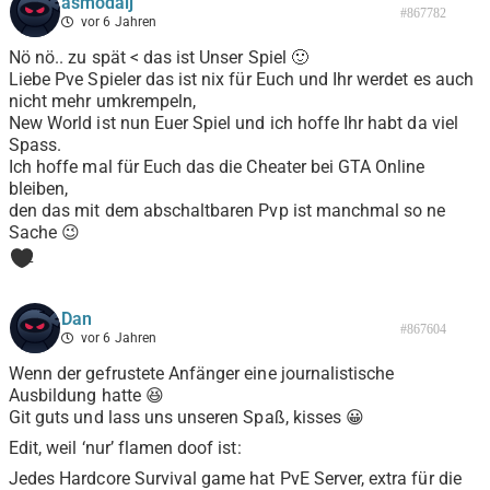
asmodaij
#867782
vor 6 Jahren
Nö nö.. zu spät < das ist Unser Spiel 🙂
Liebe Pve Spieler das ist nix für Euch und Ihr werdet es auch
nicht mehr umkrempeln,
New World ist nun Euer Spiel und ich hoffe Ihr habt da viel
Spass.
Ich hoffe mal für Euch das die Cheater bei GTA Online
bleiben,
den das mit dem abschaltbaren Pvp ist manchmal so ne
Sache 😉
2
Dan
#867604
vor 6 Jahren
Wenn der gefrustete Anfänger eine journalistische
Ausbildung hatte 😆
Git guts und lass uns unseren Spaß, kisses 😀
Edit, weil ‘nur’ flamen doof ist:
Jedes Hardcore Survival game hat PvE Server, extra für die