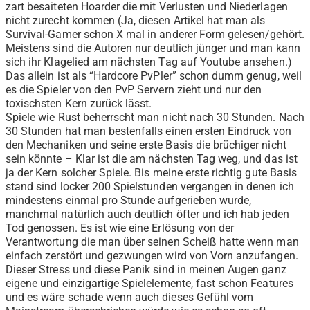
zart besaiteten Hoarder die mit Verlusten und Niederlagen
nicht zurecht kommen (Ja, diesen Artikel hat man als
Survival-Gamer schon X mal in anderer Form gelesen/gehört.
Meistens sind die Autoren nur deutlich jünger und man kann
sich ihr Klagelied am nächsten Tag auf Youtube ansehen.)
Das allein ist als “Hardcore PvPler” schon dumm genug, weil
es die Spieler von den PvP Servern zieht und nur den
toxischsten Kern zurück lässt.
Spiele wie Rust beherrscht man nicht nach 30 Stunden. Nach
30 Stunden hat man bestenfalls einen ersten Eindruck von
den Mechaniken und seine erste Basis die brüchiger nicht
sein könnte – Klar ist die am nächsten Tag weg, und das ist
ja der Kern solcher Spiele. Bis meine erste richtig gute Basis
stand sind locker 200 Spielstunden vergangen in denen ich
mindestens einmal pro Stunde aufgerieben wurde,
manchmal natürlich auch deutlich öfter und ich hab jeden
Tod genossen. Es ist wie eine Erlösung von der
Verantwortung die man über seinen Scheiß hatte wenn man
einfach zerstört und gezwungen wird von Vorn anzufangen.
Dieser Stress und diese Panik sind in meinen Augen ganz
eigene und einzigartige Spielelemente, fast schon Features
und es wäre schade wenn auch dieses Gefühl vom