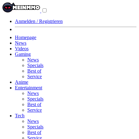
Navigationsmenü
aus-/einklappen
Anmelden / Registrieren
Homepage
News
Videos
Gaming
News
Specials
Best of
Service
Anime
Entertainment
News
Specials
Best of
Service
Tech
News
Specials
Best of
Service