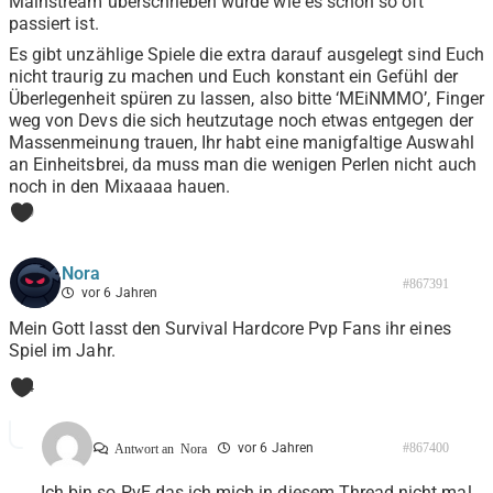
Mainstream überschrieben würde wie es schon so oft
passiert ist.
Es gibt unzählige Spiele die extra darauf ausgelegt sind Euch
nicht traurig zu machen und Euch konstant ein Gefühl der
Überlegenheit spüren zu lassen, also bitte ‘MEiNMMO’, Finger
weg von Devs die sich heutzutage noch etwas entgegen der
Massenmeinung trauen, Ihr habt eine manigfaltige Auswahl
an Einheitsbrei, da muss man die wenigen Perlen nicht auch
noch in den Mixaaaa hauen.
0
Nora
#867391
vor 6 Jahren
Mein Gott lasst den Survival Hardcore Pvp Fans ihr eines
Spiel im Jahr.
4
vor 6 Jahren
#867400
Antwort an
Nora
Ich bin so PvE das ich mich in diesem Thread nicht mal