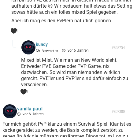
aufhalten dürfte 😉 Wir bedauern halt etwas das Setting
sowas hätte auch ein tolles mixed Spiel gegeben.
Aber ich mag es den PvPlern natürlich gönnen…
1
bundy
#868754
vor 6 Jahren
Antwort an
Mixed ist Mist. Wie man an New World sieht.
Entweder PVE Game oder PVP Game, nix
dazwischen. So wird man niemanden wirklich
gerecht. PVE’ler und PVP’ler sind dafür einfach zu
verschieden..
0
vanilla paul
#867380
vor 6 Jahren
Für mich gehört PvP klar zu einem Survival Spiel. Klar ist es
kacke geraidet zu werden, die Basis komplett zerstört zu
sehen (in Ark die mühsam gezähmten Dinos tot im Log zu