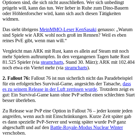
Optionen sind, die sich nicht ausschließen. Wer sich unbedingt
prügeln will, kann das tun. Wer lieber in Ruhe zum Dino-Bauern
oder Höhlenforscher wird, kann sich auch diesen Tätigkeiten
widmen.
Das sieht übrigens
MeinMMO-Leser KenSasaki
genauso: „Warum
sind Spiele wie ARK wohl noch groß im Rennen? Weil es eben
reines PvE gibt, wenn man will.“
Vergleicht man ARK mit Rust, kann es allein auf Steam mit noch
mehr Spielern auftrumpfen. In den vergangenen Tagen hatte Rust
81.525 Spieler (via
steamcharts
, Stand 30. März); ARK mit 102.404
noch etwa ein Viertel mehr (via
steamcharts
).
2. Fallout 76:
Fallout 76 ist nun sicherlich nicht das Paradebeispiel
für ein erfolgreiches Survival-Game, angesichts der Tatsache,
dass
es zu seinem Release in der Luft zerrissen wurde
. Trotzdem zeigt es
gut: Ein Survival-Game kann ohne PvP selbst einen schlechten Start
besser überleben.
Zu Release war PvP eine Option in Fallout 76 – jeder konnte jeden
angreifen, wenn auch mit Einschränkungen. Kurze Zeit später gab
es dann spezielle PvP-Server und wenig später wurde PvP ganz
abgeschafft und auf den
Battle-Royale-Modus Nuclear Winter
verschoben.