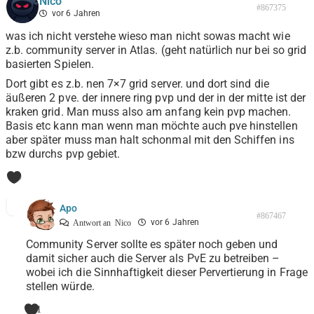
Nico
#867375
vor 6 Jahren
was ich nicht verstehe wieso man nicht sowas macht wie
z.b. community server in Atlas. (geht natürlich nur bei so grid
basierten Spielen.
Dort gibt es z.b. nen 7×7 grid server. und dort sind die
äußeren 2 pve. der innere ring pvp und der in der mitte ist der
kraken grid. Man muss also am anfang kein pvp machen.
Basis etc kann man wenn man möchte auch pve hinstellen
aber später muss man halt schonmal mit den Schiffen ins
bzw durchs pvp gebiet.
0
Apo
#867467
vor 6 Jahren
Antwort an
Nico
Community Server sollte es später noch geben und
damit sicher auch die Server als PvE zu betreiben –
wobei ich die Sinnhaftigkeit dieser Pervertierung in Frage
stellen würde.
1