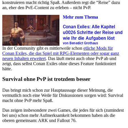
konstruieren macht richtig Spaß. Außerdem regt die “Reise” dazu
an, eher den PvE-Content zu erleben – nicht PvP.
Mehr zum Thema
Conan Exiles: Alle Kapitel
u0026 Schritte der Reise und
wie Ihr die Aufgaben löst
von Benedict Grothaus
In der Community gibt es mittlerweile schon
etliche Mods für
Conan Exiles, die das Spiel mit RPG-Elementen oder sogar ganz
neuen Inhalten erweitert
. Das läuft meist auch ohne PvP ab und
zeigt, dass selbst Conan Exiles ohne dieses Feature funktioniert
hätte.
Survival ohne PvP ist trotzdem besser
Das bringt mich schon zur Hauptaussage dieser Meinung, die
vermutlich noch eine Weile für Diskussionen sorgen wird: Survival
macht ohne PvP mehr Spaß.
Das zeigen insbesondere zwei Games, die jedes für sich (zumindest
bei uns) schon mehr Aufmerksamkeit bekommen haben als die
oberen gemeinsam: ARK und Fallout 76.