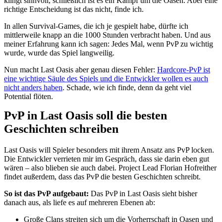
klingt sinnvoll, schließlich ist es ein Kampf um die Oasen. Aber eine
richtige Entscheidung ist das nicht, finde ich.
In allen Survival-Games, die ich je gespielt habe, dürfte ich
mittlerweile knapp an die 1000 Stunden verbracht haben. Und aus
meiner Erfahrung kann ich sagen: Jedes Mal, wenn PvP zu wichtig
wurde, wurde das Spiel langweilig.
Nun macht Last Oasis aber genau diesen Fehler:
Hardcore-PvP ist
eine wichtige Säule des Spiels und die Entwickler wollen es auch
nicht anders haben
. Schade, wie ich finde, denn da geht viel
Potential flöten.
PvP in Last Oasis soll die besten
Geschichten schreiben
Last Oasis will Spieler besonders mit ihrem Ansatz ans PvP locken.
Die Entwickler verrieten mir im Gespräch, dass sie darin eben gut
wären – also blieben sie auch dabei. Project Lead Florian Hofreither
findet außerdem, dass das PvP die besten Geschichten schreibt.
So ist das PvP aufgebaut:
Das PvP in Last Oasis sieht bisher
danach aus, als liefe es auf mehreren Ebenen ab:
Große Clans streiten sich um die Vorherrschaft in Oasen und