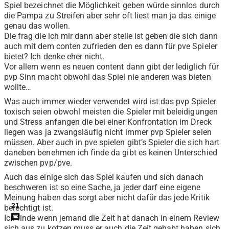
Spiel bezeichnet die Möglichkeit geben würde sinnlos durch
die Pampa zu Streifen aber sehr oft liest man ja das einige
genau das wollen.
Die frag die ich mir dann aber stelle ist geben die sich dann
auch mit dem conten zufrieden den es dann für pve Spieler
bietet? Ich denke eher nicht.
Vor allem wenn es neuen content dann gibt der lediglich für
pvp Sinn macht obwohl das Spiel nie anderen was bieten
wollte…
Was auch immer wieder verwendet wird ist das pvp Spieler
toxisch seien obwohl meisten die Spieler mit beleidigungen
und Stress anfangen die bei einer Konfrontation im Dreck
liegen was ja zwangsläufig nicht immer pvp Spieler seien
müssen. Aber auch in pve spielen gibt’s Spieler die sich hart
daneben benehmen ich finde da gibt es keinen Unterschied
zwischen pvp/pve.
Auch das einige sich das Spiel kaufen und sich danach
beschweren ist so eine Sache, ja jeder darf eine eigene
Meinung haben das sorgt aber nicht dafür das jede Kritik
21
berechtigt ist.
Ich finde wenn jemand die Zeit hat danach in einem Review
sich aus zu kotzen muss er auch die Zeit gehabt haben sich