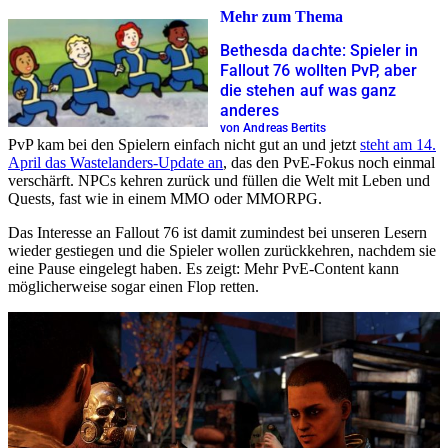
Mehr zum Thema
Bethesda dachte: Spieler in
Fallout 76 wollten PvP, aber
die stehen auf was ganz
anderes
von Andreas Bertits
PvP kam bei den Spielern einfach nicht gut an und jetzt
steht am 14.
April das Wastelanders-Update an
, das den PvE-Fokus noch einmal
verschärft. NPCs kehren zurück und füllen die Welt mit Leben und
Quests, fast wie in einem MMO oder MMORPG.
Das Interesse an Fallout 76 ist damit zumindest bei unseren Lesern
wieder gestiegen und die Spieler wollen zurückkehren, nachdem sie
eine Pause eingelegt haben. Es zeigt: Mehr PvE-Content kann
möglicherweise sogar einen Flop retten.