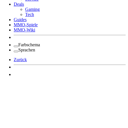
Deals
Gaming
Tech
Guides
MMO-Spiele
MMO-Wiki
Farbschema
Sprachen
Zurück
Angemeldet bleiben