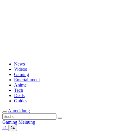
Passwort vergessen?
News
Videos
Gaming
Entertainment
Anime
Tech
Deals
Guides
Anmeldung
Suche
nach:
Gaming
Meinung
21
24