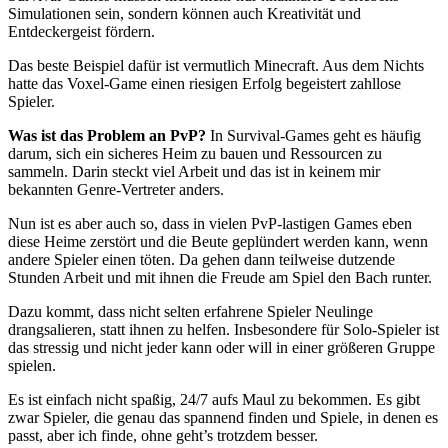
Simulationen sein, sondern können auch Kreativität und
Entdeckergeist fördern.
Das beste Beispiel dafür ist vermutlich Minecraft. Aus dem Nichts
hatte das Voxel-Game einen riesigen Erfolg begeistert zahllose
Spieler.
Was ist das Problem an PvP?
In Survival-Games geht es häufig
darum, sich ein sicheres Heim zu bauen und Ressourcen zu
sammeln. Darin steckt viel Arbeit und das ist in keinem mir
bekannten Genre-Vertreter anders.
Nun ist es aber auch so, dass in vielen PvP-lastigen Games eben
diese Heime zerstört und die Beute geplündert werden kann, wenn
andere Spieler einen töten. Da gehen dann teilweise dutzende
Stunden Arbeit und mit ihnen die Freude am Spiel den Bach runter.
Dazu kommt, dass nicht selten erfahrene Spieler Neulinge
drangsalieren, statt ihnen zu helfen. Insbesondere für Solo-Spieler ist
das stressig und nicht jeder kann oder will in einer größeren Gruppe
spielen.
Es ist einfach nicht spaßig, 24/7 aufs Maul zu bekommen. Es gibt
zwar Spieler, die genau das spannend finden und Spiele, in denen es
passt, aber ich finde, ohne geht’s trotzdem besser.