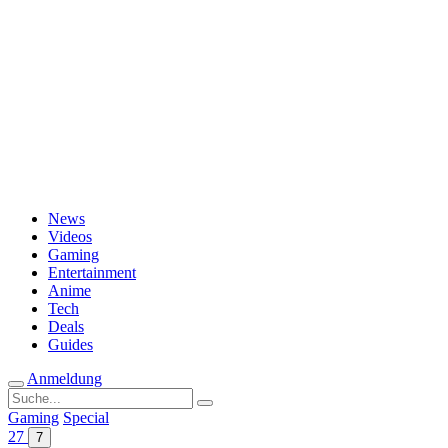
Passwort vergessen?
News
Videos
Gaming
Entertainment
Anime
Tech
Deals
Guides
Anmeldung
Suche
nach:
Gaming
Special
27
7