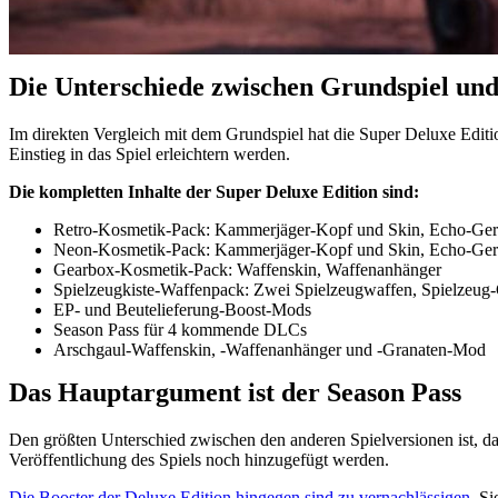
Die Unterschiede zwischen Grundspiel und
Im direkten Vergleich mit dem Grundspiel hat die Super Deluxe Edition
Einstieg in das Spiel erleichtern werden.
Die kompletten Inhalte der Super Deluxe Edition sind:
Retro-Kosmetik-Pack: Kammerjäger-Kopf und Skin, Echo-Gerä
Neon-Kosmetik-Pack: Kammerjäger-Kopf und Skin, Echo-Gerä
Gearbox-Kosmetik-Pack: Waffenskin, Waffenanhänger
Spielzeugkiste-Waffenpack: Zwei Spielzeugwaffen, Spielzeu
EP- und Beutelieferung-Boost-Mods
Season Pass für 4 kommende DLCs
Arschgaul-Waffenskin, -Waffenanhänger und -Granaten-Mod
Das Hauptargument ist der Season Pass
Den größten Unterschied zwischen den anderen Spielversionen ist, da
Veröffentlichung des Spiels noch hinzugefügt werden.
Die Booster der Deluxe Edition hingegen sind zu vernachlässigen
. S