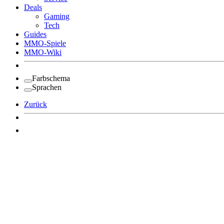
Deals
Gaming
Tech
Guides
MMO-Spiele
MMO-Wiki
Farbschema
Sprachen
Zurück
Angemeldet bleiben