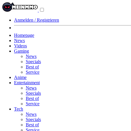
Navigationsmenü
aus-/einklappen
Anmelden / Registrieren
Homepage
News
Videos
Gaming
News
Specials
Best of
Service
Anime
Entertainment
News
Specials
Best of
Service
Tech
News
Specials
Best of
Service