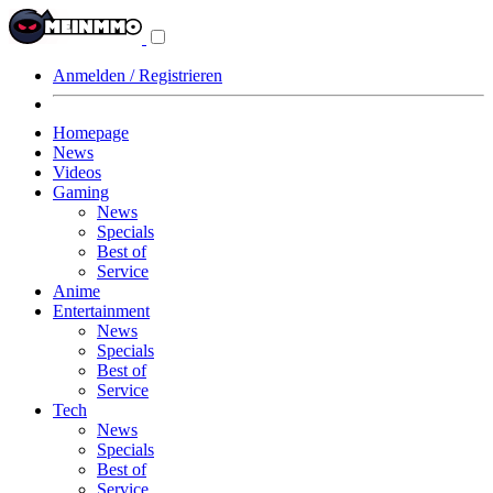
Navigationsmenü
aus-/einklappen
Anmelden / Registrieren
Homepage
News
Videos
Gaming
News
Specials
Best of
Service
Anime
Entertainment
News
Specials
Best of
Service
Tech
News
Specials
Best of
Service