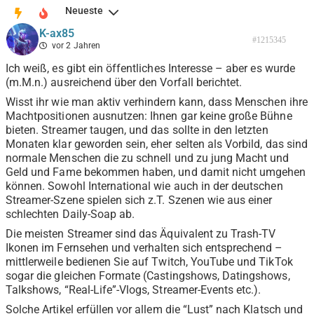
Neueste
K-ax85
#1215345
vor 2 Jahren
Ich weiß, es gibt ein öffentliches Interesse – aber es wurde
(m.M.n.) ausreichend über den Vorfall berichtet.
Wisst ihr wie man aktiv verhindern kann, dass Menschen ihre
Machtpositionen ausnutzen: Ihnen gar keine große Bühne
bieten. Streamer taugen, und das sollte in den letzten
Monaten klar geworden sein, eher selten als Vorbild, das sind
normale Menschen die zu schnell und zu jung Macht und
Geld und Fame bekommen haben, und damit nicht umgehen
können. Sowohl International wie auch in der deutschen
Streamer-Szene spielen sich z.T. Szenen wie aus einer
schlechten Daily-Soap ab.
Die meisten Streamer sind das Äquivalent zu Trash-TV
Ikonen im Fernsehen und verhalten sich entsprechend –
mittlerweile bedienen Sie auf Twitch, YouTube und TikTok
sogar die gleichen Formate (Castingshows, Datingshows,
Talkshows, “Real-Life”-Vlogs, Streamer-Events etc.).
Solche Artikel erfüllen vor allem die “Lust” nach Klatsch und