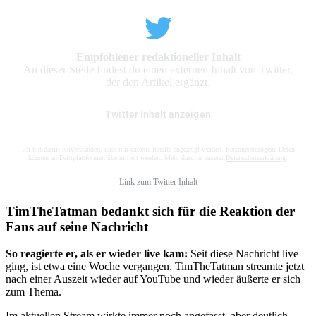
Empfohlener redaktioneller Inhalt
An dieser Stelle findest du einen externen Inhalt von Twitter,
der den Artikel ergänzt.
Twitter Inhalt anzeigen
Ich bin damit einverstanden, dass mir externe Inhalte angezeigt werden. Personenbezogene Daten
können an Drittplattformen übermittelt werden. Mehr dazu in unserer
Datenschutzerklärung
.
Link zum
Twitter Inhalt
TimTheTatman bedankt sich für die Reaktion der
Fans auf seine Nachricht
So reagierte er, als er wieder live kam:
Seit diese Nachricht live
ging, ist etwa eine Woche vergangen. TimTheTatman streamte jetzt
nach einer Auszeit wieder auf YouTube und wieder äußerte er sich
zum Thema.
Im aktuellen Stream wirkte immer noch angefasst, aber deutlich