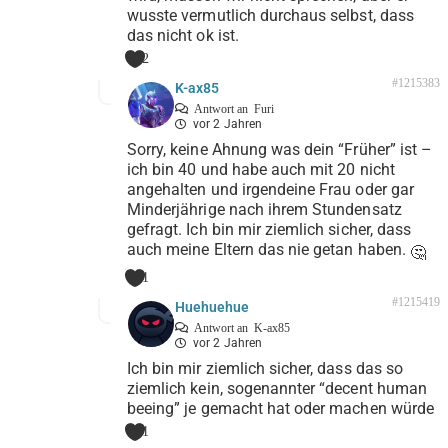
wusste vermutlich durchaus selbst, dass
das nicht ok ist.
2
#1215383
K-ax85
Antwort an
Furi
vor 2 Jahren
Sorry, keine Ahnung was dein “Früher” ist –
ich bin 40 und habe auch mit 20 nicht
angehalten und irgendeine Frau oder gar
Minderjährige nach ihrem Stundensatz
gefragt. Ich bin mir ziemlich sicher, dass
auch meine Eltern das nie getan haben.
🤔
1
#1215419
Huehuehue
Antwort an
K-ax85
vor 2 Jahren
Ich bin mir ziemlich sicher, dass das so
ziemlich kein, sogenannter “decent human
beeing” je gemacht hat oder machen würde
1