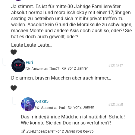
Ja stimmt. Es ist für mitte-30 Jährige Familienväter
absolut normal und moralisch okay mit einer 17jährigen
sexting zu betreiben und sich mit ihr privat treffen zu
wollen. Absolut kein Grund die Moralkeule zu schwingen,
machen Monte und andere Asis doch auch so, oder?! Sie
hat es doch auch gewollt, oder?!
Leute Leute Leute….
1
Furi
#1215347
vor 2 Jahren
Antwort an
Don77
Die armen, braven Mädchen aber auch immer…
1
K-ax85
#1215350
vor 2 Jahren
Antwort an
Furi
Das minderjährige Mädchen ist natürlich Schuld!
Wie konnte Sie den Doc nur so verführen?!
Zuletzt bearbeitet vor 2 Jahren von K-ax85