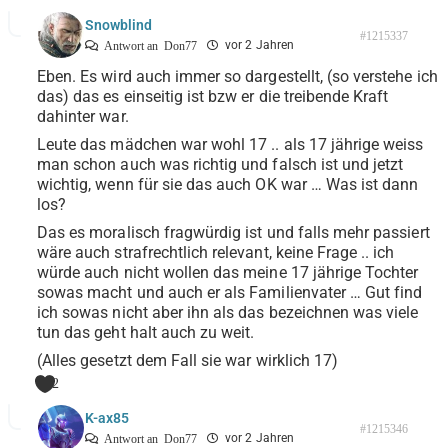
Snowblind
#1215337
vor 2 Jahren
Antwort an
Don77
Eben. Es wird auch immer so dargestellt, (so verstehe ich
das) das es einseitig ist bzw er die treibende Kraft
dahinter war.
Leute das mädchen war wohl 17 .. als 17 jährige weiss
man schon auch was richtig und falsch ist und jetzt
wichtig, wenn für sie das auch OK war … Was ist dann
los?
Das es moralisch fragwürdig ist und falls mehr passiert
wäre auch strafrechtlich relevant, keine Frage .. ich
würde auch nicht wollen das meine 17 jährige Tochter
sowas macht und auch er als Familienvater … Gut find
ich sowas nicht aber ihn als das bezeichnen was viele
tun das geht halt auch zu weit.
(Alles gesetzt dem Fall sie war wirklich 17)
2
K-ax85
#1215346
vor 2 Jahren
Antwort an
Don77