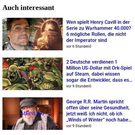
Auch interessant
Wen spielt Henry Cavill in der
Serie zu Warhammer 40.000?
6 mögliche Rollen, die nicht
der Imperator sind
vor 6 Stunden
0
2 Deutsche verdienen 1
Million US-Dollar mit Ork-Spiel
auf Steam, dabei wissen
sogar die Entwickler, dass es
verdammt hässlich ist
vor 9 Stunden
0
George R.R. Martin spricht
offen über seine Gesundheit,
MEINUNG
jetzt weiß ich nicht, ob ich
„Winds of Winter“ noch haben
will
vor 9 Stunden
0