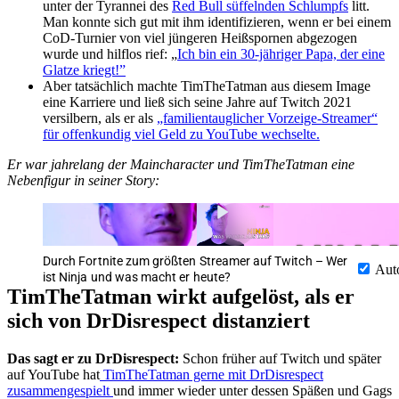
unter der Tyrannei des
Red Bull süffelnden Schlumpfs
litt.
Man konnte sich gut mit ihm identifizieren, wenn er bei einem
CoD-Turnier von viel jüngeren Heißspornen abgezogen
wurde und hilflos rief: „
Ich bin ein 30-jähriger Papa, der eine
Glatze kriegt!”
Aber tatsächlich machte TimTheTatman aus diesem Image
eine Karriere und ließ sich seine Jahre auf Twitch 2021
versilbern, als er als
„familientauglicher Vorzeige-Streamer“
für offenkundig viel Geld zu YouTube wechselte.
Er war jahrelang der Maincharacter und TimTheTatman eine
Nebenfigur in seiner Story:
Durch Fortnite zum größten Streamer auf Twitch – Wer
Aut
ist Ninja und was macht er heute?
TimTheTatman wirkt aufgelöst, als er
sich von DrDisrespect distanziert
Das sagt er zu DrDisrespect:
Schon früher auf Twitch und später
auf YouTube hat
TimTheTatman gerne mit DrDisrespect
zusammengespielt
und immer wieder unter dessen Späßen und Gags