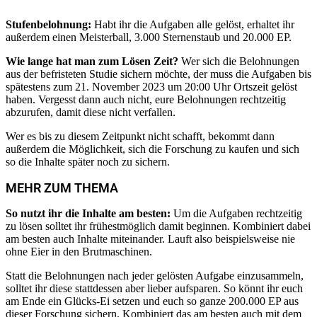
Stufenbelohnung:
Habt ihr die Aufgaben alle gelöst, erhaltet ihr
außerdem einen Meisterball, 3.000 Sternenstaub und 20.000 EP.
Wie lange hat man zum Lösen Zeit?
Wer sich die Belohnungen
aus der befristeten Studie sichern möchte, der muss die Aufgaben bis
spätestens zum 21. November 2023 um 20:00 Uhr Ortszeit gelöst
haben. Vergesst dann auch nicht, eure Belohnungen rechtzeitig
abzurufen, damit diese nicht verfallen.
Wer es bis zu diesem Zeitpunkt nicht schafft, bekommt dann
außerdem die Möglichkeit, sich die Forschung zu kaufen und sich
von Paul Kutzner
so die Inhalte später noch zu sichern.
Pokémon GO: Feuer-und-Eis-Schlüpftag – So
nutzt ihr die erhöhte Shiny-Chance
MEHR ZUM THEMA
So nutzt ihr die Inhalte am besten:
Um die Aufgaben rechtzeitig
zu lösen solltet ihr frühestmöglich damit beginnen. Kombiniert dabei
am besten auch Inhalte miteinander. Lauft also beispielsweise nie
ohne Eier in den Brutmaschinen.
Statt die Belohnungen nach jeder gelösten Aufgabe einzusammeln,
solltet ihr diese stattdessen aber lieber aufsparen. So könnt ihr euch
am Ende ein Glücks-Ei setzen und euch so ganze 200.000 EP aus
dieser Forschung sichern. Kombiniert das am besten auch mit dem