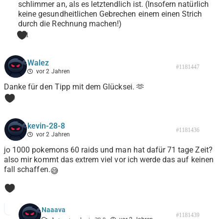
schlimmer an, als es letztendlich ist. (Insofern natürlich
keine gesundheitlichen Gebrechen einem einen Strich
durch die Rechnung machen!)
1
Walez
#1181447
vor 2 Jahren
Danke für den Tipp mit dem Glücksei. 🫶
0
kevin-28-8
#1181436
vor 2 Jahren
jo 1000 pokemons 60 raids und man hat dafür 71 tage Zeit?
also mir kommt das extrem viel vor ich werde das auf keinen
fall schaffen.
😅
0
Naaava
#1181439