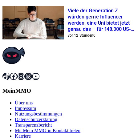
Viele der Generation Z
würden gerne Influencer
werden, eine Uni bietet jetzt
genau das – für 148.000 US-
Dollar
vor 12 Stunden
0
TikTok
Facebook
Instagram
Threads
YouTube
MeinMMO
Über uns
Impressum
Nutzungsbestimmungen
Datenschutzerklärung
Transparenzbericht
Mit Mein MMO in Kontakt treten
Karriere