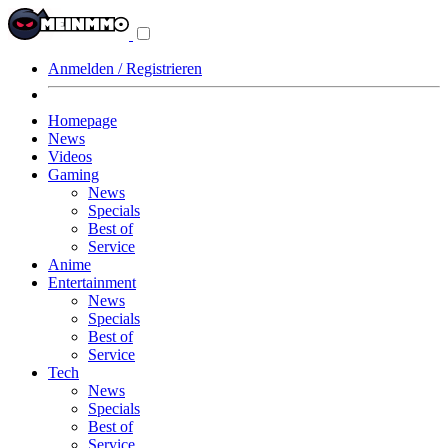
Navigationsmenü
aus-/einklappen
Anmelden / Registrieren
Homepage
News
Videos
Gaming
News
Specials
Best of
Service
Anime
Entertainment
News
Specials
Best of
Service
Tech
News
Specials
Best of
Service