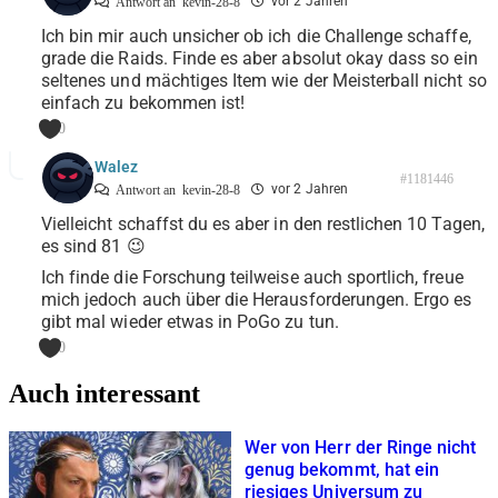
vor 2 Jahren
Antwort an
kevin-28-8
Ich bin mir auch unsicher ob ich die Challenge schaffe,
grade die Raids. Finde es aber absolut okay dass so ein
seltenes und mächtiges Item wie der Meisterball nicht so
einfach zu bekommen ist!
0
Walez
#1181446
vor 2 Jahren
Antwort an
kevin-28-8
Vielleicht schaffst du es aber in den restlichen 10 Tagen,
es sind 81 😉
Ich finde die Forschung teilweise auch sportlich, freue
mich jedoch auch über die Herausforderungen. Ergo es
gibt mal wieder etwas in PoGo zu tun.
0
Auch interessant
Wer von Herr der Ringe nicht
genug bekommt, hat ein
riesiges Universum zu