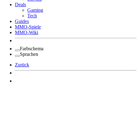
Deals
Gaming
Tech
Guides
MMO-Spiele
MMO-Wiki
Farbschema
Sprachen
Zurück
Angemeldet bleiben