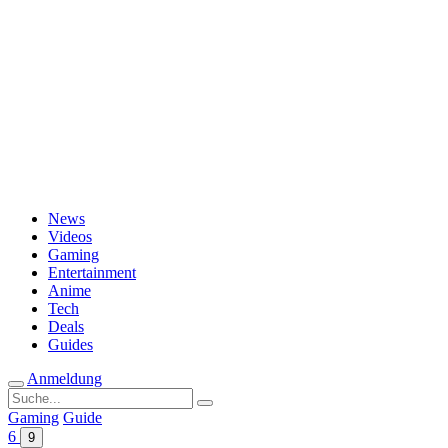
Passwort vergessen?
News
Videos
Gaming
Entertainment
Anime
Tech
Deals
Guides
Anmeldung
Suche
nach:
Gaming
Guide
6
9