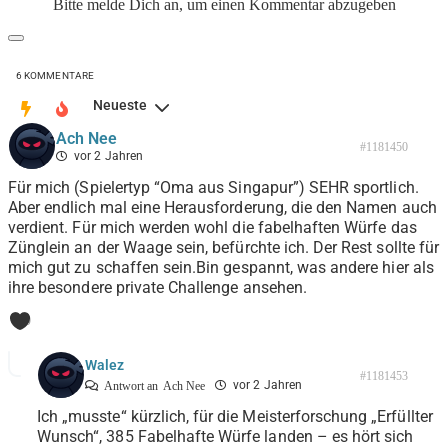
Bitte melde Dich an, um einen Kommentar abzugeben
6
KOMMENTARE
Neueste
Ach Nee
#1181450
vor 2 Jahren
Für mich (Spielertyp “Oma aus Singapur”) SEHR sportlich.
Aber endlich mal eine Herausforderung, die den Namen auch
verdient. Für mich werden wohl die fabelhaften Würfe das
Zünglein an der Waage sein, befürchte ich. Der Rest sollte für
mich gut zu schaffen sein.Bin gespannt, was andere hier als
ihre besondere private Challenge ansehen.
0
Walez
#1181453
vor 2 Jahren
Antwort an
Ach Nee
Ich „musste“ kürzlich, für die Meisterforschung „Erfüllter
Wunsch“, 385 Fabelhafte Würfe landen – es hört sich