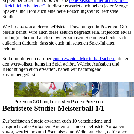
September 2023 um 10:00 Uhr die
neue Season unter dem Namen
Reichlich Abenteuer
.
In dieser erwartet euch neben jeder Menge
Spawns und Boni auch eine neue Forschungsreihe: Befristete
Studien.
Wie ihr das von anderen befristeten Forschungen in Pokémon GO
bereits kennt, wird auch diese zeitlich begrenzt sein, ist jedoch etwas
umfangreicher und auch schwerer zu lösen. Sie unterscheidet sich
außerdem dadurch, dass sie euch mit seltenen Spiel-Inhalten
belohnt.
So könnt ihr euch darüber
einen zweiten Meisterball sichern
, der zu
den wertvollsten Items im Spiel gehört. Welche Aufgaben und
Belohnungen euch erwarten, haben wir nachfolgend
zusammengefasst.
Pokémon GO bringt die ersten Paldea-Pokémon
Befristete Studie: Meisterball 1/1
Zur befristeten Studie erwarten euch 10 verschiedene und
anspruchsvolle Aufgaben. Anders als andere befristete Aufgaben
zuvor, werdet ihr zum Lösen also eine Weile brauchen, dafür aber