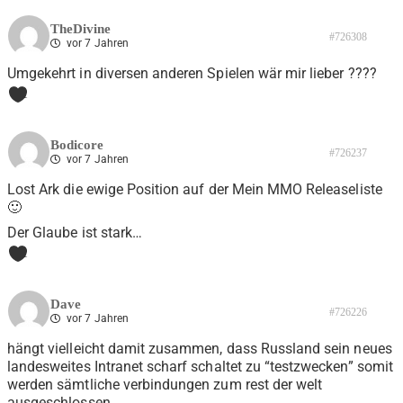
TheDivine
#726308
vor 7 Jahren
Umgekehrt in diversen anderen Spielen wär mir lieber ????
1
Bodicore
#726237
vor 7 Jahren
Lost Ark die ewige Position auf der Mein MMO Releaseliste
🙂
Der Glaube ist stark…
1
Dave
#726226
vor 7 Jahren
hängt vielleicht damit zusammen, dass Russland sein neues
landesweites Intranet scharf schaltet zu “testzwecken” somit
werden sämtliche verbindungen zum rest der welt
ausgeschlossen.