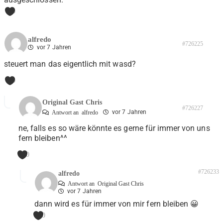
0
alfredo
#726225
vor 7 Jahren
steuert man das eigentlich mit wasd?
0
Original Gast Chris
#726227
vor 7 Jahren
Antwort an
alfredo
ne, falls es so wäre könnte es gerne für immer von uns
fern bleiben^^
0
#726233
alfredo
Antwort an
Original Gast Chris
vor 7 Jahren
dann wird es für immer von mir fern bleiben 😀
0