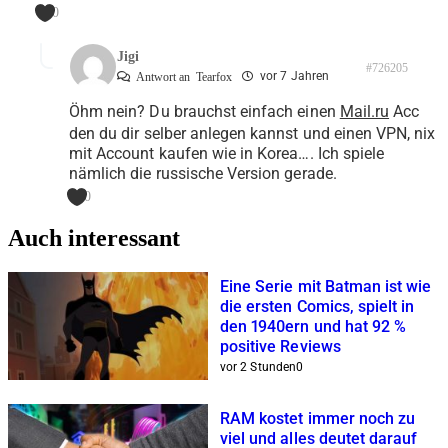
0
Jigi
#726205
vor 7 Jahren
Antwort an
Tearfox
Öhm nein? Du brauchst einfach einen
Mail.ru
Acc
den du dir selber anlegen kannst und einen VPN, nix
mit Account kaufen wie in Korea…. Ich spiele
nämlich die russische Version gerade.
0
Auch interessant
Eine Serie mit Batman ist wie
die ersten Comics, spielt in
den 1940ern und hat 92 %
positive Reviews
vor 2 Stunden
0
RAM kostet immer noch zu
viel und alles deutet darauf