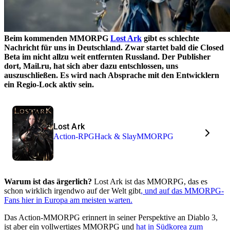
Beim kommenden MMORPG
Lost Ark
gibt es schlechte
Nachricht für uns in Deutschland. Zwar startet bald die Closed
Beta im nicht allzu weit entfernten Russland. Der Publisher
dort, Mail.ru, hat sich aber dazu entschlossen, uns
auszuschließen. Es wird nach Absprache mit den Entwicklern
ein Regio-Lock aktiv sein.
Lost Ark
Action-RPG
Hack & Slay
MMORPG
Warum ist das ärgerlich?
Lost Ark ist das MMORPG, das es
schon wirklich irgendwo auf der Welt gibt
, und auf das MMORPG-
Fans hier in Europa am meisten warten.
Das Action-MMORPG erinnert in seiner Perspektive an Diablo 3,
ist aber ein vollwertiges MMORPG und
hat in Südkorea zum