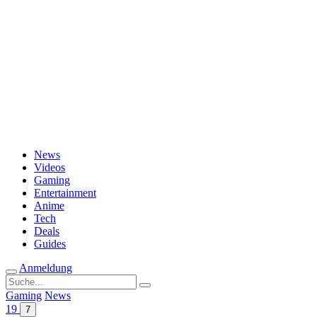
Passwort vergessen?
News
Videos
Gaming
Entertainment
Anime
Tech
Deals
Guides
Anmeldung
Suche
nach:
Gaming
News
19
7