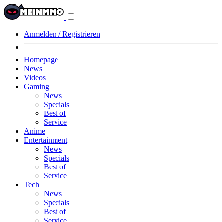
Navigationsmenü
aus-/einklappen
Anmelden / Registrieren
Homepage
News
Videos
Gaming
News
Specials
Best of
Service
Anime
Entertainment
News
Specials
Best of
Service
Tech
News
Specials
Best of
Service