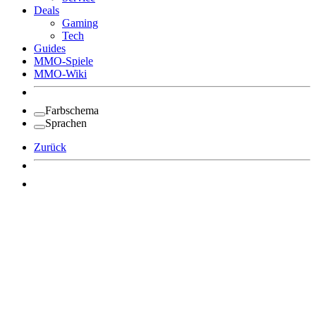
Deals
Gaming
Tech
Guides
MMO-Spiele
MMO-Wiki
Farbschema
Sprachen
Zurück
Angemeldet bleiben