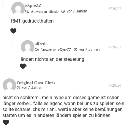
eXpreZZ
#726282
vor 7 Jahren
Antwort an
alfredo
RMT gedrückthalten
0
alfredo
#726287
vor 7 Jahren
Antwort an
eXpreZZ
ändert nichts an der steuerung..
0
Original Gast Chris
#726220
vor 7 Jahren
nicht so schlimm , mein hype um dieses game ist schon
länger vorbei.. falls es irgend wann bei uns zu spielen sein
sollte schaue ichs mir an.. werde aber keine bemühungen
starten um es in anderen ländern spielen zu können.
0