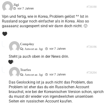
Jigi
#726190
vor 7 Jahren
Vpn und fertig, wie in Korea, Problem gelöst ^^ Ist in
Russland sogar noch einfacher als in Korea. Also so
gaaaaanz ausgesperrt sind wir dann doch nicht. 🙂
0
Comp4ny
#726196
vor 7 Jahren
Antwort an
Jigi
Steht ja auch oben in der News drin.
0
Tearfox
#726204
vor 7 Jahren
Antwort an
Jigi
Das Geolocking ist ja auch nicht das Problem, das
Problem ist eher das du ein Russischen Account
brauchst, wie bei der Koreanischen Version schon, sprich
du musst dir wieder von irgendwelchen unseriösen
Seiten ein russischen Account kaufen.