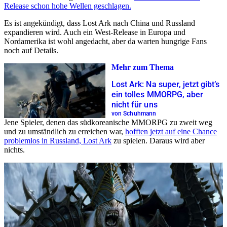
Release schon hohe Wellen geschlagen.
Es ist angekündigt, dass Lost Ark nach China und Russland
expandieren wird. Auch ein West-Release in Europa und
Nordamerika ist wohl angedacht, aber da warten hungrige Fans
noch auf Details.
Mehr zum Thema
Lost Ark: Na super, jetzt gibt’s
ein tolles MMORPG, aber
nicht für uns
von Schuhmann
Jene Spieler, denen das südkoreanische MMORPG zu zweit weg
und zu umständlich zu erreichen war,
hofften jetzt auf eine Chance
problemlos in Russland, Lost Ark
zu spielen. Daraus wird aber
nichts.