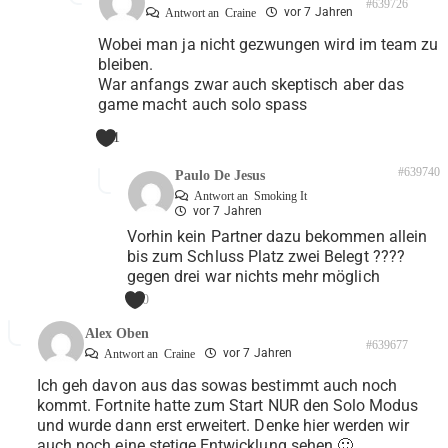
#639726
vor 7 Jahren
Antwort an
Craine
Wobei man ja nicht gezwungen wird im team zu
bleiben.
War anfangs zwar auch skeptisch aber das
game macht auch solo spass
1
#639740
Paulo De Jesus
Antwort an
Smoking It
vor 7 Jahren
Vorhin kein Partner dazu bekommen allein
bis zum Schluss Platz zwei Belegt ????
gegen drei war nichts mehr möglich
0
Alex Oben
#639677
vor 7 Jahren
Antwort an
Craine
Ich geh davon aus das sowas bestimmt auch noch
kommt. Fortnite hatte zum Start NUR den Solo Modus
und wurde dann erst erweitert. Denke hier werden wir
auch noch eine stetige Entwicklung sehen 🙂