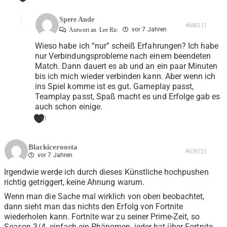
Spere Aude
#640111
vor 7 Jahren
Antwort an
Lee Ric
Wieso habe ich “nur” scheiß Erfahrungen? Ich habe
nur Verbindungsprobleme nach einem beendeten
Match. Dann dauert es ab und an ein paar Minuten
bis ich mich wieder verbinden kann. Aber wenn ich
ins Spiel komme ist es gut. Gameplay passt,
Teamplay passt, Spaß macht es und Erfolge gab es
auch schon einige.
0
Blackiceroosta
#639721
vor 7 Jahren
Irgendwie werde ich durch dieses Künstliche hochpushen
richtig getriggert, keine Ahnung warum.
Wenn man die Sache mal wirklich von oben beobachtet,
dann sieht man das nichts den Erfolg von Fortnite
wiederholen kann. Fortnite war zu seiner Prime-Zeit, so
Season 3/4, einfach ein Phänomen, jeder hat über Fortnite