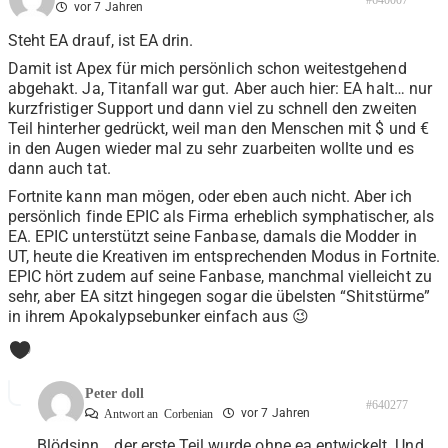
#640007
vor 7 Jahren
Steht EA drauf, ist EA drin.
Damit ist Apex für mich persönlich schon weitestgehend
abgehakt. Ja, Titanfall war gut. Aber auch hier: EA halt… nur
kurzfristiger Support und dann viel zu schnell den zweiten
Teil hinterher gedrückt, weil man den Menschen mit $ und €
in den Augen wieder mal zu sehr zuarbeiten wollte und es
dann auch tat.
Fortnite kann man mögen, oder eben auch nicht. Aber ich
persönlich finde EPIC als Firma erheblich symphatischer, als
EA. EPIC unterstützt seine Fanbase, damals die Modder in
UT, heute die Kreativen im entsprechenden Modus in Fortnite.
EPIC hört zudem auf seine Fanbase, manchmal vielleicht zu
sehr, aber EA sitzt hingegen sogar die übelsten “Shitstürme”
in ihrem Apokalypsebunker einfach aus 😉
0
Peter doll
#640277
vor 7 Jahren
Antwort an
Corbenian
Blödsinn….der erste Teil wurde ohne ea entwickelt. Und