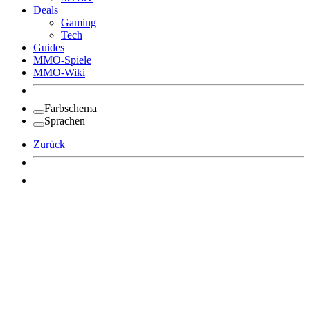
Deals
Gaming
Tech
Guides
MMO-Spiele
MMO-Wiki
Farbschema
Sprachen
Zurück
Angemeldet bleiben