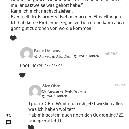
mal ansatzweise was gehört habe.”
Kann ich nicht nachvollziehen,
Eventuell liegts am Headset oder an den Einstellungen.
Ich hab keine Probleme Gegner zu hören und kann auch
ganz gut zuordnen von wo die kommen.
0
Paulo De Jesus
#639666
vor 7 Jahren
Antwort an
Alex Oben
Loot lucker ????????
0
#639681
Alex Oben
Antwort an
Paulo De Jesus
vor 7 Jahren
Tjaaa xD Für Wraith hab ich jetzt wirklich alles
was ich haben wollte^^
Hab mir gestern auch noch den Quarantine722
73
skin gecraftet ;D
1