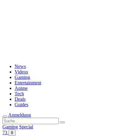
Passwort vergessen?
News
Videos
Gaming
Entertainment
Anime
Tech
Deals
Guides
Anmeldung
Suche
nach:
Gaming
Special
73
8