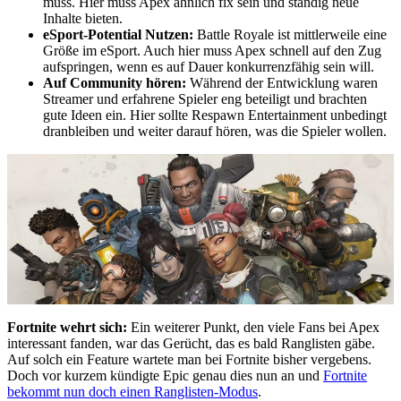
muss. Hier muss Apex ähnlich fix sein und ständig neue
Inhalte bieten.
eSport-Potential Nutzen:
Battle Royale ist mittlerweile eine
Größe im eSport. Auch hier muss Apex schnell auf den Zug
aufspringen, wenn es auf Dauer konkurrenzfähig sein will.
Auf Community hören:
Während der Entwicklung waren
Streamer und erfahrene Spieler eng beteiligt und brachten
gute Ideen ein. Hier sollte Respawn Entertainment unbedingt
dranbleiben und weiter darauf hören, was die Spieler wollen.
Fortnite wehrt sich:
Ein weiterer Punkt, den viele Fans bei Apex
interessant fanden, war das Gerücht, das es bald Ranglisten gäbe.
Auf solch ein Feature wartete man bei Fortnite bisher vergebens.
Doch vor kurzem kündigte Epic genau dies nun an und
Fortnite
bekommt nun doch einen Ranglisten-Modus
.