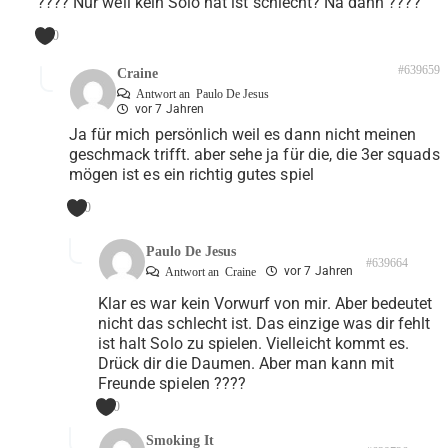
???? Nur weil kein Solo hat ist schlecht? Na dann ????
0
#639659
Craine
Antwort an
Paulo De Jesus
vor 7 Jahren
Ja für mich persönlich weil es dann nicht meinen
geschmack trifft. aber sehe ja für die, die 3er squads
mögen ist es ein richtig gutes spiel
0
Paulo De Jesus
#639664
vor 7 Jahren
Antwort an
Craine
Klar es war kein Vorwurf von mir. Aber bedeutet
nicht das schlecht ist. Das einzige was dir fehlt
ist halt Solo zu spielen. Vielleicht kommt es.
Drück dir die Daumen. Aber man kann mit
Freunde spielen ????
0
Smoking It