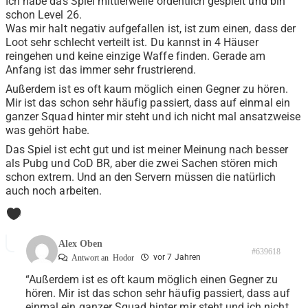
Ich habe das Spiel mittlerweile ordentlich gespielt und bin
schon Level 26.
Was mir halt negativ aufgefallen ist, ist zum einen, dass der
Loot sehr schlecht verteilt ist. Du kannst in 4 Häuser
reingehen und keine einzige Waffe finden. Gerade am
Anfang ist das immer sehr frustrierend.
Außerdem ist es oft kaum möglich einen Gegner zu hören.
Mir ist das schon sehr häufig passiert, dass auf einmal ein
ganzer Squad hinter mir steht und ich nicht mal ansatzweise
was gehört habe.
Das Spiel ist echt gut und ist meiner Meinung nach besser
als Pubg und CoD BR, aber die zwei Sachen stören mich
schon extrem. Und an den Servern müssen die natürlich
auch noch arbeiten.
0
Alex Oben
#639618
vor 7 Jahren
Antwort an
Hodor
“Außerdem ist es oft kaum möglich einen Gegner zu
hören. Mir ist das schon sehr häufig passiert, dass auf
einmal ein ganzer Squad hinter mir steht und ich nicht