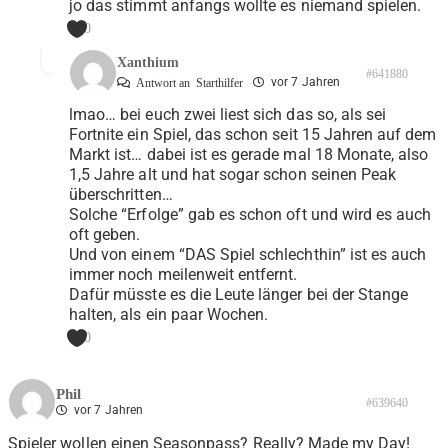
jo das stimmt anfangs wollte es niemand spielen.
0
Xanthium
#641880
vor 7 Jahren
Antwort an
Starthilfer
lmao… bei euch zwei liest sich das so, als sei
Fortnite ein Spiel, das schon seit 15 Jahren auf dem
Markt ist… dabei ist es gerade mal 18 Monate, also
1,5 Jahre alt und hat sogar schon seinen Peak
überschritten…
Solche “Erfolge” gab es schon oft und wird es auch
oft geben.
Und von einem “DAS Spiel schlechthin” ist es auch
immer noch meilenweit entfernt.
Dafür müsste es die Leute länger bei der Stange
halten, als ein paar Wochen.
0
Phil
#639640
vor 7 Jahren
Spieler wollen einen Seasonpass? Really? Made my Day!