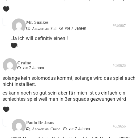
0
Mr. Snaikes
#640807
vor 7 Jahren
Antwort an
Phil
Ja ich will definitiv einen !
0
Craine
#639626
vor 7 Jahren
solange kein solomodus kommt, solange wird das spiel auch
nicht installiert.
es kann noch so gut sein aber für mich ist es einfach ein
schlechtes spiel weil man in 3er squads gezwungen wird
0
Paulo De Jesus
#639656
vor 7 Jahren
Antwort an
Craine