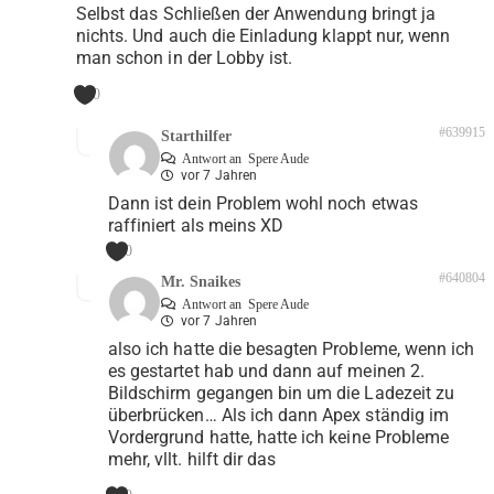
Selbst das Schließen der Anwendung bringt ja
nichts. Und auch die Einladung klappt nur, wenn
man schon in der Lobby ist.
0
#639915
Starthilfer
Antwort an
Spere Aude
vor 7 Jahren
Dann ist dein Problem wohl noch etwas
raffiniert als meins XD
0
#640804
Mr. Snaikes
Antwort an
Spere Aude
vor 7 Jahren
also ich hatte die besagten Probleme, wenn ich
es gestartet hab und dann auf meinen 2.
Bildschirm gegangen bin um die Ladezeit zu
überbrücken… Als ich dann Apex ständig im
Vordergrund hatte, hatte ich keine Probleme
mehr, vllt. hilft dir das