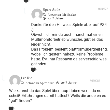
0
#640827
Spere Aude
Antwort an
Mr. Snaikes
vor 7 Jahren
Danke für den Hinweis. Spiele aber auf PS4
:).
Obwohl ich mir da auch manchmal einen
Multimonitorbetrieb wünsche, gibt es das
leider nicht.
Das Problem besteht plattformübergreifend,
wobei ich gestern nahezu keine Probleme
hatte. Evtl hat Respawn da serverseitig was
geändert.
0
Lee Ric
#639986
vor 7 Jahren
Antwort an
Spere Aude
Wie kannst du das Spiel überhaupt loben wenn du nur
scheiß Erfahrungen damit hattest? Weils die anderen es
“gut” finden?
0