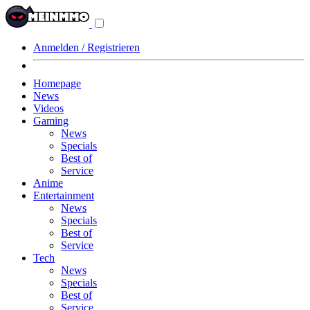
Navigationsmenü
aus-/einklappen
Anmelden / Registrieren
Homepage
News
Videos
Gaming
News
Specials
Best of
Service
Anime
Entertainment
News
Specials
Best of
Service
Tech
News
Specials
Best of
Service