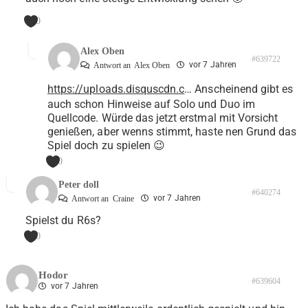
0
Alex Oben
#639722
vor 7 Jahren
Antwort an
Alex Oben
https://uploads.disquscdn.c
… Anscheinend gibt es
auch schon Hinweise auf Solo und Duo im
Quellcode. Würde das jetzt erstmal mit Vorsicht
genießen, aber wenns stimmt, haste nen Grund das
Spiel doch zu spielen 😉
0
Peter doll
#640274
vor 7 Jahren
Antwort an
Craine
Spielst du R6s?
0
Hodor
#639604
vor 7 Jahren