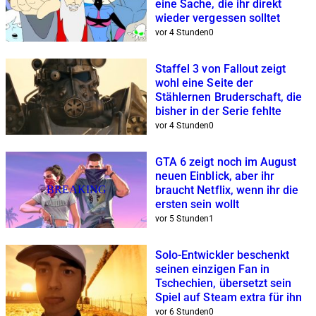
eine Sache, die ihr direkt
wieder vergessen solltet
vor 4 Stunden
0
Staffel 3 von Fallout zeigt
wohl eine Seite der
Stählernen Bruderschaft, die
bisher in der Serie fehlte
vor 4 Stunden
0
GTA 6 zeigt noch im August
neuen Einblick, aber ihr
BREAKING
braucht Netflix, wenn ihr die
ersten sein wollt
vor 5 Stunden
1
Solo-Entwickler beschenkt
seinen einzigen Fan in
Tschechien, übersetzt sein
Spiel auf Steam extra für ihn
vor 6 Stunden
0