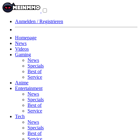
Navigationsmenü
aus-/einklappen
Anmelden / Registrieren
Homepage
News
Videos
Gaming
News
Specials
Best of
Service
Anime
Entertainment
News
Specials
Best of
Service
Tech
News
Specials
Best of
Service