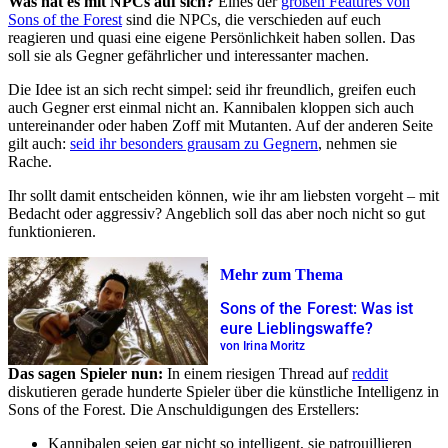
Was hat es mit NPCs auf sich?
Eines der
großen Features von
Sons of the Forest
sind die NPCs, die verschieden auf euch
reagieren und quasi eine eigene Persönlichkeit haben sollen. Das
soll sie als Gegner gefährlicher und interessanter machen.
Die Idee ist an sich recht simpel: seid ihr freundlich, greifen euch
auch Gegner erst einmal nicht an. Kannibalen kloppen sich auch
untereinander oder haben Zoff mit Mutanten. Auf der anderen Seite
gilt auch:
seid ihr besonders grausam zu Gegnern
, nehmen sie
Rache.
Ihr sollt damit entscheiden können, wie ihr am liebsten vorgeht – mit
Bedacht oder aggressiv? Angeblich soll das aber noch nicht so gut
funktionieren.
Mehr zum Thema
Sons of the Forest: Was ist
eure Lieblingswaffe?
von Irina Moritz
Das sagen Spieler nun:
In einem riesigen Thread auf
reddit
diskutieren gerade hunderte Spieler über die künstliche Intelligenz in
Sons of the Forest. Die Anschuldigungen des Erstellers:
Kannibalen seien gar nicht so intelligent, sie patrouillieren