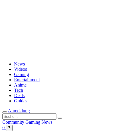
Passwort vergessen?
News
Videos
Gaming
Entertainment
Anime
Tech
Deals
Guides
Anmeldung
Suche
nach:
Community
Gaming
News
0
7