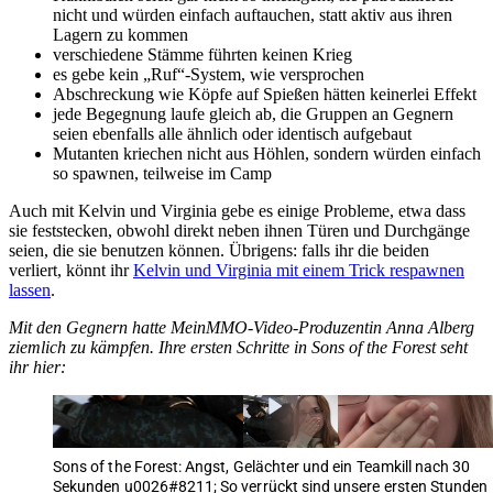
nicht und würden einfach auftauchen, statt aktiv aus ihren
Lagern zu kommen
verschiedene Stämme führten keinen Krieg
es gebe kein „Ruf“-System, wie versprochen
Abschreckung wie Köpfe auf Spießen hätten keinerlei Effekt
jede Begegnung laufe gleich ab, die Gruppen an Gegnern
seien ebenfalls alle ähnlich oder identisch aufgebaut
Mutanten kriechen nicht aus Höhlen, sondern würden einfach
so spawnen, teilweise im Camp
Auch mit Kelvin und Virginia gebe es einige Probleme, etwa dass
sie feststecken, obwohl direkt neben ihnen Türen und Durchgänge
seien, die sie benutzen können. Übrigens: falls ihr die beiden
verliert, könnt ihr
Kelvin und Virginia mit einem Trick respawnen
lassen
.
Mit den Gegnern hatte MeinMMO-Video-Produzentin Anna Alberg
ziemlich zu kämpfen. Ihre ersten Schritte in Sons of the Forest seht
ihr hier:
Sons of the Forest: Angst, Gelächter und ein Teamkill nach 30
Sekunden u0026#8211; So verrückt sind unsere ersten Stunden