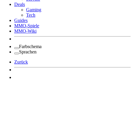
Deals
Gaming
Tech
Guides
MMO-Spiele
MMO-Wiki
Farbschema
Sprachen
Zurück
Angemeldet bleiben