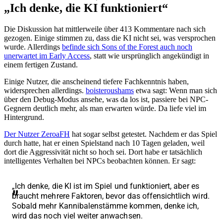
„Ich denke, die KI funktioniert“
Die Diskussion hat mittlerweile über 413 Kommentare nach sich
gezogen. Einige stimmen zu, dass die KI nicht sei, was versprochen
wurde. Allerdings
befinde sich Sons of the Forest auch noch
unerwartet im Early Access
, statt wie ursprünglich angekündigt in
einem fertigen Zustand.
Einige Nutzer, die anscheinend tiefere Fachkenntnis haben,
widersprechen allerdings.
boisteroushams
etwa sagt: Wenn man sich
über den Debug-Modus ansehe, was da los ist, passiere bei NPC-
Gegnern deutlich mehr, als man erwarten würde. Da liefe viel im
Hintergrund.
Der Nutzer ZeroaFH
hat sogar selbst getestet. Nachdem er das Spiel
durch hatte, hat er einen Spielstand nach 10 Tagen geladen, weil
dort die Aggressivität nicht so hoch sei. Dort habe er tatsächlich
intelligentes Verhalten bei NPCs beobachten können. Er sagt:
„Ich denke, die KI ist im Spiel und funktioniert, aber es
braucht mehrere Faktoren, bevor das offensichtlich wird.
Sobald mehr Kannibalenstämme kommen, denke ich,
wird das noch viel weiter anwachsen.