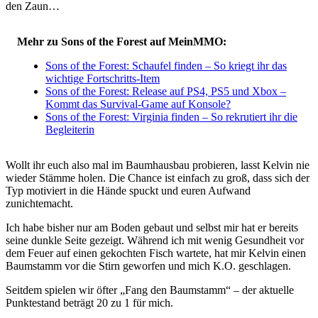
den Zaun…
Mehr zu Sons of the Forest auf MeinMMO:
Sons of the Forest: Schaufel finden – So kriegt ihr das
wichtige Fortschritts-Item
Sons of the Forest: Release auf PS4, PS5 und Xbox –
Kommt das Survival-Game auf Konsole?
Sons of the Forest: Virginia finden – So rekrutiert ihr die
Begleiterin
Wollt ihr euch also mal im Baumhausbau probieren, lasst Kelvin nie
wieder Stämme holen. Die Chance ist einfach zu groß, dass sich der
Typ motiviert in die Hände spuckt und euren Aufwand
zunichtemacht.
Ich habe bisher nur am Boden gebaut und selbst mir hat er bereits
seine dunkle Seite gezeigt. Während ich mit wenig Gesundheit vor
dem Feuer auf einen gekochten Fisch wartete, hat mir Kelvin einen
Baumstamm vor die Stirn geworfen und mich K.O. geschlagen.
Seitdem spielen wir öfter „Fang den Baumstamm“ – der aktuelle
Punktestand beträgt 20 zu 1 für mich.