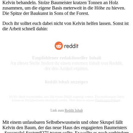
Kelvin behandeln. Stolze Baumeister kratzen Tonnen an Holz
zusammen, um die eigene Basis meterweit in die Höhe zu hieven.
Die Spitze der Baukunst in Sons of the Forest.
Doch ihr solltet euch dabei nicht von Kelvin helfen lassen. Sonst ist
die Arbeit schnell dahin:
Empfohlener redaktioneller Inhalt
An dieser Stelle findest du einen externen Inhalt von Reddit,
der den Artikel ergänzt.
Reddit Inhalt anzeigen
Ich bin damit einverstanden, dass mir externe Inhalte angezeigt werden. Personenbezogene Daten
können an Drittplattformen übermittelt werden. Mehr dazu in unserer
Datenschutzerklärung
.
Link zum
Reddit Inhalt
Mit einem unfassbaren Selbstbewusstsein und ohne Skrupel fällt
Kelvin den Baum, der das neue Haus des engagierten Baumeisters
„Successful-System827“ tragen sollte. Er wollte es noch verhindern,