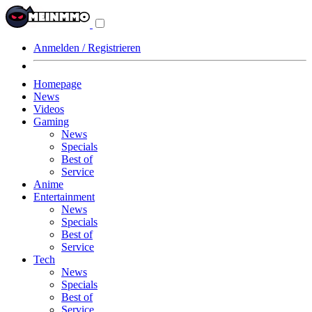
Navigationsmenü
aus-/einklappen
Anmelden / Registrieren
Homepage
News
Videos
Gaming
News
Specials
Best of
Service
Anime
Entertainment
News
Specials
Best of
Service
Tech
News
Specials
Best of
Service