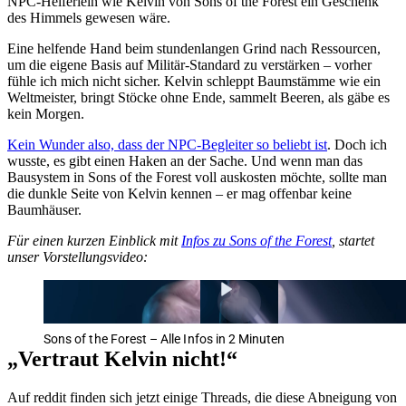
NPC-Helferlein wie Kelvin von Sons of the Forest ein Geschenk
des Himmels gewesen wäre.
Eine helfende Hand beim stundenlangen Grind nach Ressourcen,
um die eigene Basis auf Militär-Standard zu verstärken – vorher
fühle ich mich nicht sicher. Kelvin schleppt Baumstämme wie ein
Weltmeister, bringt Stöcke ohne Ende, sammelt Beeren, als gäbe es
kein Morgen.
Kein Wunder also, dass der NPC-Begleiter so beliebt ist
. Doch ich
wusste, es gibt einen Haken an der Sache. Und wenn man das
Bausystem in Sons of the Forest voll auskosten möchte, sollte man
die dunkle Seite von Kelvin kennen – er mag offenbar keine
Baumhäuser.
Für einen kurzen Einblick mit
Infos zu Sons of the Forest
, startet
unser Vorstellungsvideo:
Sons of the Forest – Alle Infos in 2 Minuten
„Vertraut Kelvin nicht!“
Auf reddit finden sich jetzt einige Threads, die diese Abneigung von