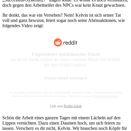
doch gegen den Arbeitseifer des NPCs war kein Kraut gewachsen.
Ihr denkt, das war ein Versehen? Nein! Kelvin ist sich seiner Tat
voll und ganz bewusst, feiert sogar noch seine Abrissaktionen, wie
folgendes Video zeigt:
Empfohlener redaktioneller Inhalt
An dieser Stelle findest du einen externen Inhalt von Reddit,
der den Artikel ergänzt.
Reddit Inhalt anzeigen
Ich bin damit einverstanden, dass mir externe Inhalte angezeigt werden. Personenbezogene Daten
können an Drittplattformen übermittelt werden. Mehr dazu in unserer
Datenschutzerklärung
.
Link zum
Reddit Inhalt
Schön die Arbeit eines ganzen Tages mit einem Lächeln auf den
Lippen vernichten. Dazu einen Daumen hoch, um sich feiern zu
lassen. Verscherz es dir nicht, Kelvin. Wir brauchen noch Köpfe für