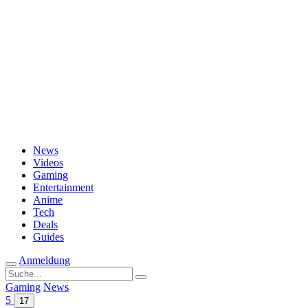
Passwort vergessen?
News
Videos
Gaming
Entertainment
Anime
Tech
Deals
Guides
Anmeldung
Suche
nach:
Gaming
News
5
17