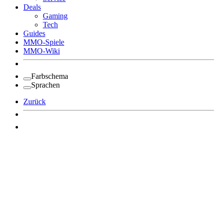
Deals
Gaming
Tech
Guides
MMO-Spiele
MMO-Wiki
Farbschema
Sprachen
Zurück
Angemeldet bleiben