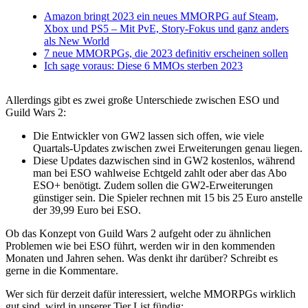
Amazon bringt 2023 ein neues MMORPG auf Steam,
Xbox und PS5 – Mit PvE, Story-Fokus und ganz anders
als New World
7 neue MMORPGs, die 2023 definitiv erscheinen sollen
Ich sage voraus: Diese 6 MMOs sterben 2023
Allerdings gibt es zwei große Unterschiede zwischen ESO und
Guild Wars 2:
Die Entwickler von GW2 lassen sich offen, wie viele
Quartals-Updates zwischen zwei Erweiterungen genau liegen.
Diese Updates dazwischen sind in GW2 kostenlos, während
man bei ESO wahlweise Echtgeld zahlt oder aber das Abo
ESO+ benötigt. Zudem sollen die GW2-Erweiterungen
günstiger sein. Die Spieler rechnen mit 15 bis 25 Euro anstelle
der 39,99 Euro bei ESO.
Ob das Konzept von Guild Wars 2 aufgeht oder zu ähnlichen
Problemen wie bei ESO führt, werden wir in den kommenden
Monaten und Jahren sehen. Was denkt ihr darüber? Schreibt es
gerne in die Kommentare.
Wer sich für derzeit dafür interessiert, welche MMORPGs wirklich
gut sind, wird in unserer Tier List fündig: