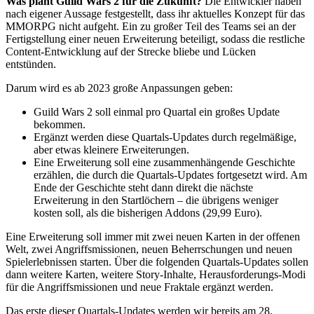
Was plant Guild Wars 2 für die Zukunft?
Die Entwickler haben
nach eigener Aussage festgestellt, dass ihr aktuelles Konzept für das
MMORPG nicht aufgeht. Ein zu großer Teil des Teams sei an der
Fertigstellung einer neuen Erweiterung beteiligt, sodass die restliche
Content-Entwicklung auf der Strecke bliebe und Lücken
entstünden.
Darum wird es ab 2023 große Anpassungen geben:
Guild Wars 2 soll einmal pro Quartal ein großes Update
bekommen.
Ergänzt werden diese Quartals-Updates durch regelmäßige,
aber etwas kleinere Erweiterungen.
Eine Erweiterung soll eine zusammenhängende Geschichte
erzählen, die durch die Quartals-Updates fortgesetzt wird. Am
Ende der Geschichte steht dann direkt die nächste
Erweiterung in den Startlöchern – die übrigens weniger
kosten soll, als die bisherigen Addons (29,99 Euro).
Eine Erweiterung soll immer mit zwei neuen Karten in der offenen
Welt, zwei Angriffsmissionen, neuen Beherrschungen und neuen
Spielerlebnissen starten. Über die folgenden Quartals-Updates sollen
dann weitere Karten, weitere Story-Inhalte, Herausforderungs-Modi
für die Angriffsmissionen und neue Fraktale ergänzt werden.
Das erste dieser Quartals-Updates werden wir bereits am 28.