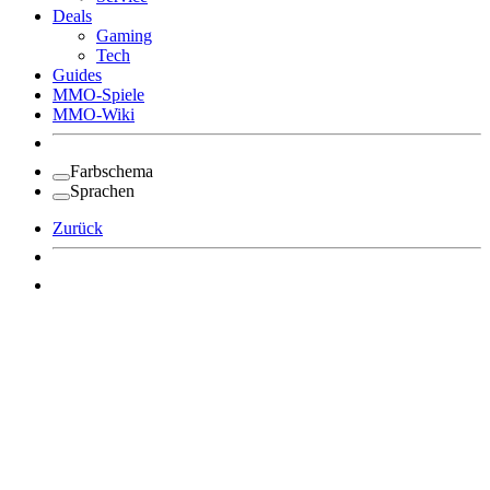
Deals
Gaming
Tech
Guides
MMO-Spiele
MMO-Wiki
Farbschema
Sprachen
Zurück
Angemeldet bleiben