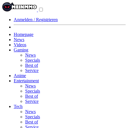
Navigationsmenü
aus-/einklappen
Anmelden / Registrieren
Homepage
News
Videos
Gaming
News
Specials
Best of
Service
Anime
Entertainment
News
Specials
Best of
Service
Tech
News
Specials
Best of
Service