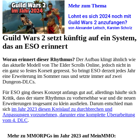
Mehr zum Thema
Lohnt es sich 2024 noch mit
Guild Wars 2 anzufangen?
von Alexander Leitsch, Karsten Scholz
Guild Wars 2 setzt künftig auf ein System,
das an ESO erinnert
Woran erinnert dieser Rhythmus?
Der Aufbau klingt ähnlich wie
das aktuelle Modell von The Elder Scrolls Online, jedoch nicht in
ein ganz so festes Korsett gepresst. So bringt ESO derzeit jedes Jahr
eine Erweiterung im Sommer raus und setzte immer auf zwei
Dungeon-DLCs.
Für ESO ging dieses Konzept anfangs gut auf, allerdings häufte sich
Kritik, dass der starre Rhythmus zu vorhersehbar war und die neuen
Erweiterungen insgesamt zu klein ausfielen. Darum entschied man
sich
im Jahr 2023 diesen Kreislauf zu durchbrechen und
Anpassungen vorzunehmen, darunter eine komplette Überarbeitung
vom 4. DLC
.
Mehr zu MMORPGs im Jahr 2023 auf MeinMMO: