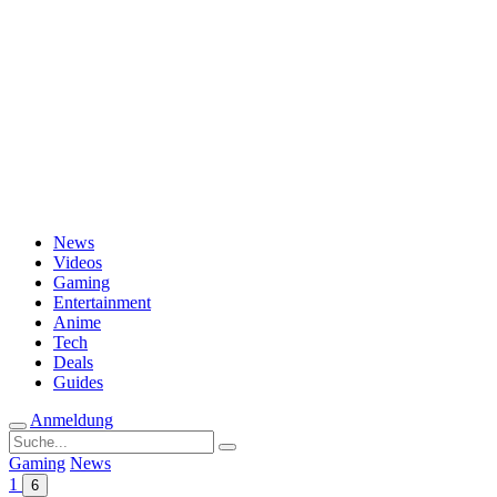
Passwort vergessen?
News
Videos
Gaming
Entertainment
Anime
Tech
Deals
Guides
Anmeldung
Suche
nach:
Gaming
News
1
6