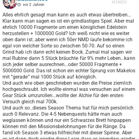
#1210253
vor 2 Jahren
Alles ehrlich gesagt man kann es auch etwas übertreiben…
Klar kann man sagen es ist ein grindlastiges Spiel. Aber mal
ehrlich 10000 Fragmente um einen königlichen Edelstein
herzustellen + 1000000 Gold? Ich weiß nicht wie es weiter
oben dann ist..aber wenn ich 50er NMD laufe bekomme ich
egal von welcher Sorte so zwischen 50-70. Auf so einen
Grind hab ich dann echt keinen Bock. Zumal mal sagen wir
mal Rubine dann 5 Stück bräuchte für 9% mehr Leben…kann
sich jeder selber ausrechnen…oder 50000 Fragmente +
5000000 Gold. Das ist schon ein echter Sprung von Makelos
mit “gerade” mal 1000 Stück auf königlich.
Und auch wie oben geschrieben wurden die Preise ziemlich
hochgeschraubt. Ich wollte einmal was versuchen auf einem
Gear Stück umzurollen…wollte der Alchie für den ersten
Versuch gleich mal 700k.
Und auch so..dieses Season Thema hat für mich persönlich
auch 0 Relevanz. Die 4-5 Nebenquests hätte man auch
weglassen können und nur ein Schwarzes Brett hinpappen
können mit den Missionsbelohnungen für die Ränge. Da
fand ich Season 3 etwas hilfreicher mit dieser Spinne. Aber
es ist dann doch wieder diese Leier, dass es irgendwo wieder