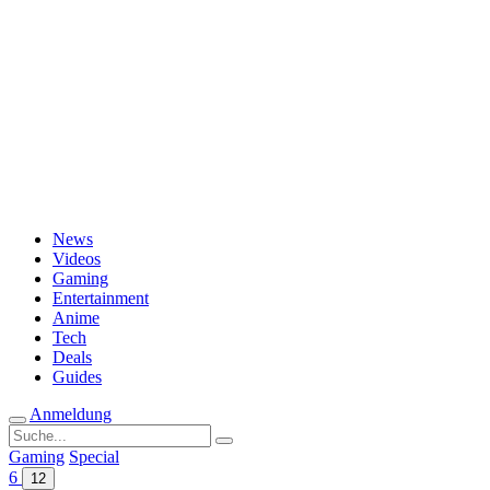
Passwort vergessen?
News
Videos
Gaming
Entertainment
Anime
Tech
Deals
Guides
Anmeldung
Suche
nach:
Gaming
Special
6
12