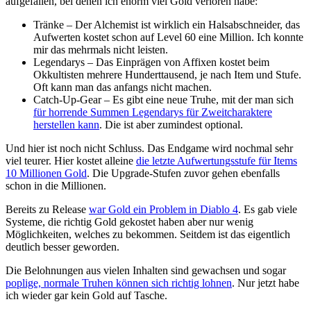
aufgefallen, bei denen ich enorm viel Gold verloren habe:
Tränke – Der Alchemist ist wirklich ein Halsabschneider, das
Aufwerten kostet schon auf Level 60 eine Million. Ich konnte
mir das mehrmals nicht leisten.
Legendarys – Das Einprägen von Affixen kostet beim
Okkultisten mehrere Hunderttausend, je nach Item und Stufe.
Oft kann man das anfangs nicht machen.
Catch-Up-Gear – Es gibt eine neue Truhe, mit der man sich
für horrende Summen Legendarys für Zweitcharaktere
herstellen kann
. Die ist aber zumindest optional.
Und hier ist noch nicht Schluss. Das Endgame wird nochmal sehr
viel teurer. Hier kostet alleine
die letzte Aufwertungsstufe für Items
10 Millionen Gold
. Die Upgrade-Stufen zuvor gehen ebenfalls
schon in die Millionen.
Bereits zu Release
war Gold ein Problem in Diablo 4
. Es gab viele
Systeme, die richtig Gold gekostet haben aber nur wenig
Möglichkeiten, welches zu bekommen. Seitdem ist das eigentlich
deutlich besser geworden.
Die Belohnungen aus vielen Inhalten sind gewachsen und sogar
poplige, normale Truhen können sich richtig lohnen
. Nur jetzt habe
ich wieder gar kein Gold auf Tasche.