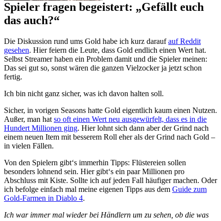
Spieler fragen begeistert: „Gefällt euch
das auch?“
Die Diskussion rund ums Gold habe ich kurz darauf
auf Reddit
gesehen
. Hier feiern die Leute, dass Gold endlich einen Wert hat.
Selbst Streamer haben ein Problem damit und die Spieler meinen:
Das sei gut so, sonst wären die ganzen Vielzocker ja jetzt schon
fertig.
Ich bin nicht ganz sicher, was ich davon halten soll.
Sicher, in vorigen Seasons hatte Gold eigentlich kaum einen Nutzen.
Außer, man hat
so oft einen Wert neu ausgewürfelt, dass es in die
Hundert Millionen ging
. Hier lohnt sich dann aber der Grind nach
einem neuen Item mit besserem Roll eher als der Grind nach Gold –
in vielen Fällen.
Von den Spielern gibt‘s immerhin Tipps: Flüstereien sollen
besonders lohnend sein. Hier gibt‘s ein paar Millionen pro
Abschluss mit Kiste. Sollte ich auf jeden Fall häufiger machen. Oder
ich befolge einfach mal meine eigenen Tipps aus dem
Guide zum
Gold-Farmen in Diablo 4
.
Ich war immer mal wieder bei Händlern um zu sehen, ob die was