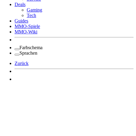
Deals
Gaming
Tech
Guides
MMO-Spiele
MMO-Wiki
Farbschema
Sprachen
Zurück
Angemeldet bleiben