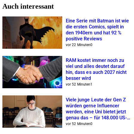
Auch interessant
Eine Serie mit Batman ist wie
die ersten Comics, spielt in
den 1940ern und hat 92 %
positive Reviews
vor 22 Minuten
0
RAM kostet immer noch zu
viel und alles deutet darauf
hin, dass es auch 2027 nicht
besser wird
vor 52 Minuten
1
Viele junge Leute der Gen Z
würden gerne Influencer
werden, eine Uni bietet jetzt
genau das – für 148.000 US-
Dollar
vor 52 Minuten
0