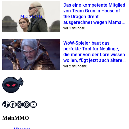
Das eine kompetente Mitglied
von Team Grün in House of
MEINUNG
the Dragon dreht
ausgerechnet wegen Mama
am Rad
vor 1 Stunde
0
WoW-Spieler baut das
perfekte Tool für Neulinge,
die mehr von der Lore wissen
wollen, fügt jetzt auch ältere
Erweiterungen hinzu
vor 2 Stunden
0
TikTok
Facebook
Instagram
Threads
YouTube
MeinMMO