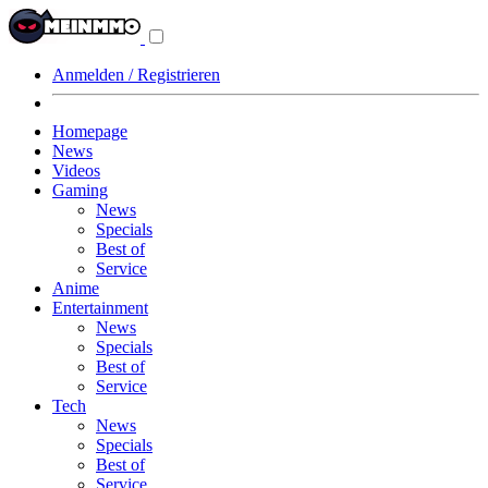
Navigationsmenü
aus-/einklappen
Anmelden / Registrieren
Homepage
News
Videos
Gaming
News
Specials
Best of
Service
Anime
Entertainment
News
Specials
Best of
Service
Tech
News
Specials
Best of
Service