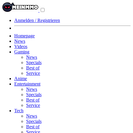
Navigationsmenü
aus-/einklappen
Anmelden / Registrieren
Homepage
News
Videos
Gaming
News
Specials
Best of
Service
Anime
Entertainment
News
Specials
Best of
Service
Tech
News
Specials
Best of
Service