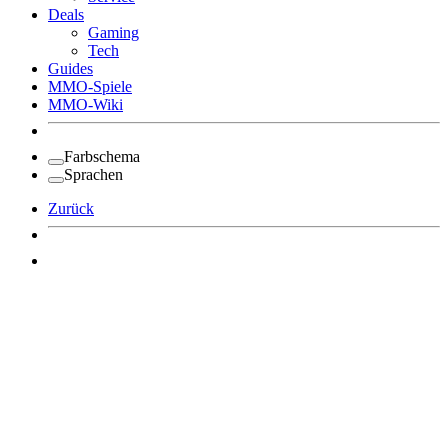
Deals
Gaming
Tech
Guides
MMO-Spiele
MMO-Wiki
Farbschema
Sprachen
Zurück
Angemeldet bleiben