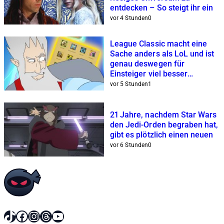
entdecken – So steigt ihr ein
vor 4 Stunden
0
League Classic macht eine
Sache anders als LoL und ist
genau deswegen für
Einsteiger viel besser
geeignet
vor 5 Stunden
1
21 Jahre, nachdem Star Wars
den Jedi-Orden begraben hat,
gibt es plötzlich einen neuen
vor 6 Stunden
0
TikTok
Facebook
Instagram
Threads
YouTube