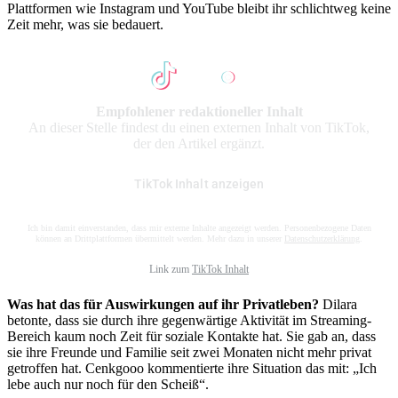
Plattformen wie Instagram und YouTube bleibt ihr schlichtweg keine
Zeit mehr, was sie bedauert.
Empfohlener redaktioneller Inhalt
An dieser Stelle findest du einen externen Inhalt von TikTok,
der den Artikel ergänzt.
TikTok Inhalt anzeigen
Ich bin damit einverstanden, dass mir externe Inhalte angezeigt werden. Personenbezogene Daten
können an Drittplattformen übermittelt werden. Mehr dazu in unserer
Datenschutzerklärung
.
Link zum
TikTok Inhalt
Was hat das für Auswirkungen auf ihr Privatleben?
Dilara
betonte, dass sie durch ihre gegenwärtige Aktivität im Streaming-
Bereich kaum noch Zeit für soziale Kontakte hat. Sie gab an, dass
sie ihre Freunde und Familie seit zwei Monaten nicht mehr privat
getroffen hat. Cenkgooo kommentierte ihre Situation das mit: „Ich
lebe auch nur noch für den Scheiß“.