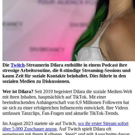
Die
Twitch
-Streamerin Dilara enthüllte in einem Podcast ihre
stressige Arbeitsroutine, die 8-stündige Streaming-Sessions und
kaum Zeit für soziale Kontakte beinhaltet. Dies führte in den
sozialen Medien zu Diskussionen.
Wer ist Dilara?
Seit 2019 begeistert Dilara die soziale Medien-Welt
mit ihren Inhalten, hauptsächlich auf TikTok. Mit einer
beeindruckenden Anhängerschaft von 6,9 Millionen Followern hat
sie sich zu einer erfolgreichen Influencerin entwickelt. Ihre Videos
umfassen Tanzclips, Fan-Fragen und aktuelle TikTok-Trends.
Im August 2023 startete sie auf Twitch,
wo ihr erster Stream sofort
über 5.000 Zuschauer anzog
. Auf Twitch spielt Dilara oft
gemeinsam mit ihrem Kollegen „Stegi“ und teilt Ausschnitte davon