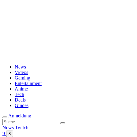
Passwort vergessen?
News
Videos
Gaming
Entertainment
Anime
Tech
Deals
Guides
Anmeldung
Suche
nach:
News
Twitch
9
8