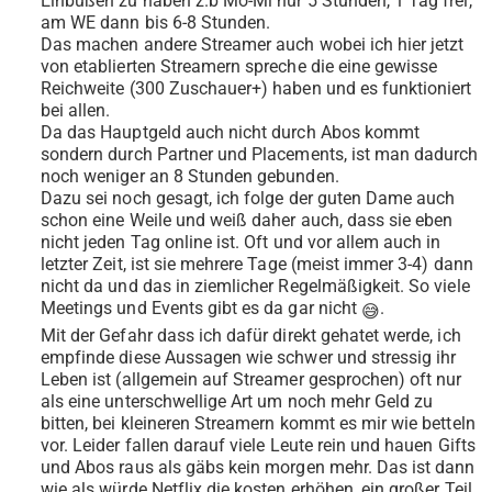
Einbußen zu haben z.b Mo-Mi nur 5 Stunden, 1 Tag frei,
am WE dann bis 6-8 Stunden.
Das machen andere Streamer auch wobei ich hier jetzt
von etablierten Streamern spreche die eine gewisse
Reichweite (300 Zuschauer+) haben und es funktioniert
bei allen.
Da das Hauptgeld auch nicht durch Abos kommt
sondern durch Partner und Placements, ist man dadurch
noch weniger an 8 Stunden gebunden.
Dazu sei noch gesagt, ich folge der guten Dame auch
schon eine Weile und weiß daher auch, dass sie eben
nicht jeden Tag online ist. Oft und vor allem auch in
letzter Zeit, ist sie mehrere Tage (meist immer 3-4) dann
nicht da und das in ziemlicher Regelmäßigkeit. So viele
Meetings und Events gibt es da gar nicht
.
😅
Mit der Gefahr dass ich dafür direkt gehatet werde, ich
empfinde diese Aussagen wie schwer und stressig ihr
Leben ist (allgemein auf Streamer gesprochen) oft nur
als eine unterschwellige Art um noch mehr Geld zu
bitten, bei kleineren Streamern kommt es mir wie betteln
vor. Leider fallen darauf viele Leute rein und hauen Gifts
und Abos raus als gäbs kein morgen mehr. Das ist dann
wie als würde Netflix die kosten erhöhen, ein großer Teil