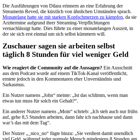
Die Ausführungen von Dilara erinnern an eine Erfahrung der
Streamerin Reved, die kürzlich von ähnlichen Umständen sprach.
Monatelang hatte sie mit starken Kopfschmerzen zu kämpfen
, da sie
Arzttermine aufgrund ihrer Streaming-Verpflichtungen
vernachlässigt hatte. Dies führte zu einer monatelangen Auszeit, in
der sie sich erst einmal um sich selbst kümmern will.
Zuschauer sagen sie arbeiten selbst
täglich 8 Stunden für viel weniger Geld
Wie reagiert die Community auf die Aussagen?
Ein Ausschnitt
aus dem Podcast wurde auf einem TikTok-Kanal veröffentlicht,
erntete jedoch in den Kommentaren eher Unverständnis und
Sarkasmus.
Ein Nutzer namens „John“ meinte: „Ist das schlimm, wenn man
etwas tun muss für solch ein Gehalt?“.
Ein anderer Nutzer namens „Moin“ schrieb: „Ich steh auch nur frühs
auf, gehe 8,5 Stunden arbeiten, dann fahr ich nachhause und dann
war’s das mit dem Tag“.
Der Nutzer „_nico_no“ fügte hinzu: „Sie verdient damit unendlich
viel Geld, während jeder normale Mensch mindestens 8 Stunden am