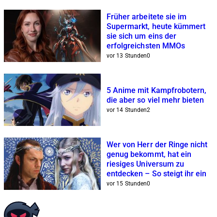
Früher arbeitete sie im
Supermarkt, heute kümmert
sie sich um eins der
erfolgreichsten MMOs
vor 13 Stunden
0
5 Anime mit Kampfrobotern,
die aber so viel mehr bieten
vor 14 Stunden
2
Wer von Herr der Ringe nicht
genug bekommt, hat ein
riesiges Universum zu
entdecken – So steigt ihr ein
vor 15 Stunden
0