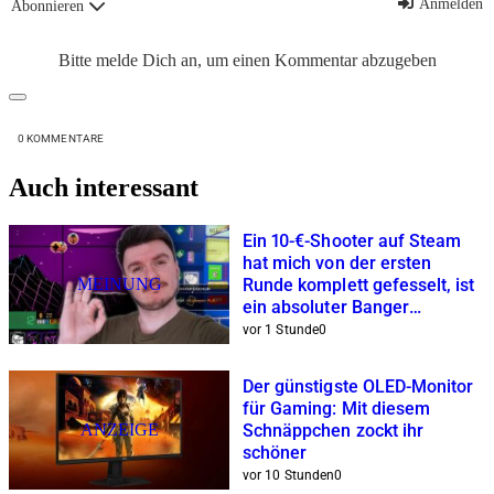
Anmelden
Abonnieren
Bitte melde Dich an, um einen Kommentar abzugeben
0
KOMMENTARE
Auch interessant
Ein 10-€-Shooter auf Steam
hat mich von der ersten
MEINUNG
Runde komplett gefesselt, ist
ein absoluter Banger
mit Dopaminrausch-Garantie
vor 1 Stunde
0
Der günstigste OLED-Monitor
für Gaming: Mit diesem
ANZEIGE
Schnäppchen zockt ihr
schöner
vor 10 Stunden
0