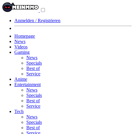
Navigationsmenü
aus-/einklappen
Anmelden / Registrieren
Homepage
News
Videos
Gaming
News
Specials
Best of
Service
Anime
Entertainment
News
Specials
Best of
Service
Tech
News
Specials
Best of
Service