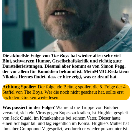
Die aktuellste Folge von
The Boys
hat wieder alles: sehr viel
Blut, schwarzen Humor, Gesellschaftskritik und richtig gute
Darstellerleistungen. Diesmal aber kommt es von Simon Pegg,
der vor allem für Komödien bekannt ist. MeinMMO-Redakteur
Nikolas Hernes findet, dass er hier zeigt, was er drauf hat.
Achtung Spoiler:
Der folgende Beitrag spoilert die 5. Folge der 4.
Staffel von The Boys. Wer die noch nicht geschaut hat, sollte erst
nach dem Gucken weiterlesen.
Was passiert in der Folge?
Während die Truppe von Butcher
versucht, sich ein Virus gegen Supes zu krallen, ist Hughie, gespielt
von Jack Quaid, im Krankenhaus bei seinem Vater. Dieser hatte
einen Schlaganfall und lag eigentlich im Koma. Hughie’s Mutter hat
ihm aber Compound V gespritzt, wodurch er wieder putzmunter ist.