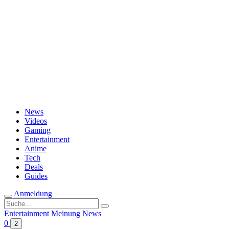
Passwort vergessen?
News
Videos
Gaming
Entertainment
Anime
Tech
Deals
Guides
Anmeldung
Suche
nach:
Entertainment
Meinung
News
0
2