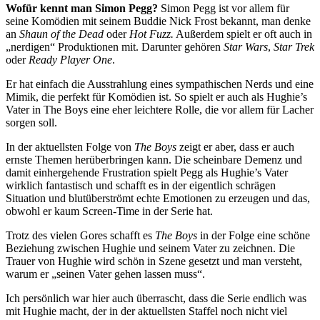
Wofür kennt man Simon Pegg?
Simon Pegg ist vor allem für
seine Komödien mit seinem Buddie Nick Frost bekannt, man denke
an
Shaun of the Dead
oder
Hot Fuzz.
Außerdem spielt er oft auch in
nerdigen
Produktionen mit. Darunter gehören
Star Wars
,
Star Trek
oder
Ready Player One
.
Er hat einfach die Ausstrahlung eines sympathischen Nerds und eine
Mimik, die perfekt für Komödien ist. So spielt er auch als Hughie’s
Vater in The Boys eine eher leichtere Rolle, die vor allem für Lacher
sorgen soll.
In der aktuellsten Folge von
The Boys
zeigt er aber, dass er auch
ernste Themen herüberbringen kann. Die scheinbare Demenz und
damit einhergehende Frustration spielt Pegg als Hughie’s Vater
wirklich fantastisch und schafft es in der eigentlich schrägen
Situation und blutüberströmt echte Emotionen zu erzeugen und das,
obwohl er kaum Screen-Time in der Serie hat.
Trotz des vielen Gores schafft es
The Boys
in der Folge eine schöne
Beziehung zwischen Hughie und seinem Vater zu zeichnen. Die
Trauer von Hughie wird schön in Szene gesetzt und man versteht,
warum er
seinen Vater gehen lassen muss
.
Ich persönlich war hier auch überrascht, dass die Serie endlich was
mit Hughie macht, der in der aktuellsten Staffel noch nicht viel