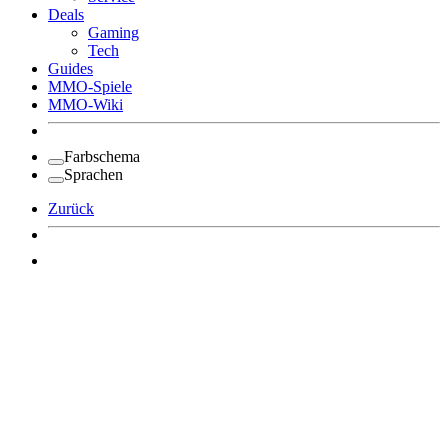
Deals
Gaming
Tech
Guides
MMO-Spiele
MMO-Wiki
Farbschema
Sprachen
Zurück
Angemeldet bleiben