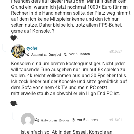
Freundeskreis auf dieser Plattform. Mir fällt daher kein
Grund ein, warum ich jetzt nochmal 1000+ Euro für nen
Rechner in die Hand nehmen sollte, der Platz weg nimmt,
auf dem ich keine Mitspieler kenne und den ich nur
selten nutze. Daher bleibe ich, trotz allem FPS-Buhei,
gerne auf Konsole. ?
5
Ryohei
#916337
vor 5 Jahren
Antwort an
Snoyboi
Konsolen sind um breiten kostengünstiger. Nicht jeder
will tausende Euro ausgeben nur um auf 8k spielen zu
wollen. 4k reicht vollkonmen aus und 30 Fps ebenfalls.
Ich zock lieber auf der Konsole und sitze gemütlich auf
dem Sofa vor einem 4k TV und mein PC setzt
mittlerweile staub an obwohl er ein High End PC ist.
2
vor 5 Jahren
#916491
Antwort an
Ryohei
Ist einfach so. Ab in den Sessel, Konsole an.