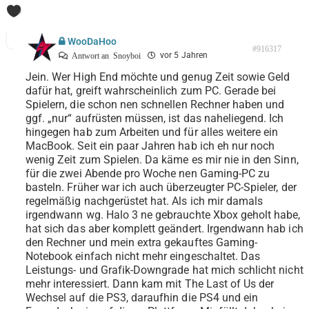
0
WooDaHoo
#916317
vor 5 Jahren
Antwort an
Snoyboi
Jein. Wer High End möchte und genug Zeit sowie Geld
dafür hat, greift wahrscheinlich zum PC. Gerade bei
Spielern, die schon nen schnellen Rechner haben und
ggf. „nur“ aufrüsten müssen, ist das naheliegend. Ich
hingegen hab zum Arbeiten und für alles weitere ein
MacBook. Seit ein paar Jahren hab ich eh nur noch
wenig Zeit zum Spielen. Da käme es mir nie in den Sinn,
für die zwei Abende pro Woche nen Gaming-PC zu
basteln. Früher war ich auch überzeugter PC-Spieler, der
regelmäßig nachgerüstet hat. Als ich mir damals
irgendwann wg. Halo 3 ne gebrauchte Xbox geholt habe,
hat sich das aber komplett geändert. Irgendwann hab ich
den Rechner und mein extra gekauftes Gaming-
Notebook einfach nicht mehr eingeschaltet. Das
Leistungs- und Grafik-Downgrade hat mich schlicht nicht
mehr interessiert. Dann kam mit The Last of Us der
Wechsel auf die PS3, daraufhin die PS4 und ein