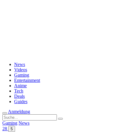
Passwort vergessen?
News
Videos
Gaming
Entertainment
Anime
Tech
Deals
Guides
Anmeldung
Suche
nach:
Gaming
News
28
5