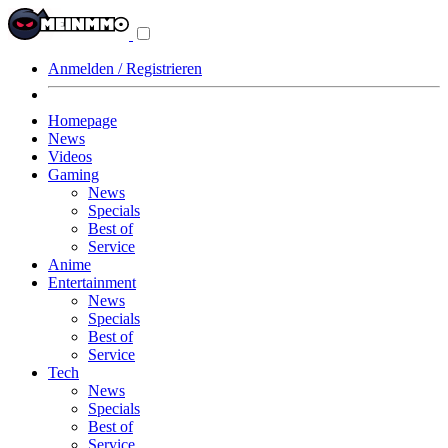
Navigationsmenü
aus-/einklappen
Anmelden / Registrieren
Homepage
News
Videos
Gaming
News
Specials
Best of
Service
Anime
Entertainment
News
Specials
Best of
Service
Tech
News
Specials
Best of
Service