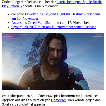
Zudem liegt der Release etlicher der
bereits betätigten Spiele für die
PlayStation 5
ebenfalls im November:
die neue
Erweiterung Beyond Light für Destiny 2 erscheint
am 10. November
Assassin’s Creed Valhalla
kommt am 17. November
Cyberpunk 2077 feiert am 19. November seinen Release
Wer Cyberpunkt 2077 auf der PS4 spielt bekommt ein kostenloses
Upgrade auf die PS5-Version (via
GamePro
). Das könnte gegen das
Spiel als Launch-Titel sprechen.