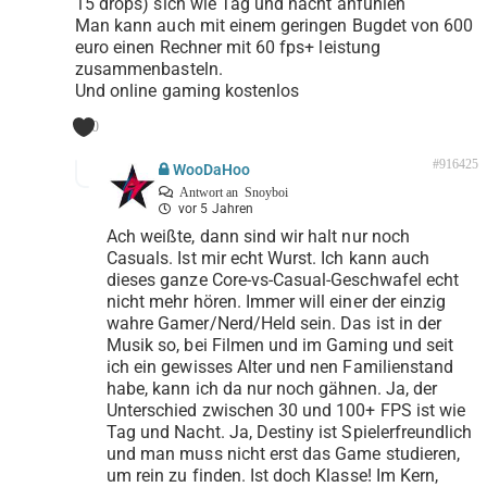
15 drops) sich wie Tag und nacht anfühlen
Man kann auch mit einem geringen Bugdet von 600
euro einen Rechner mit 60 fps+ leistung
zusammenbasteln.
Und online gaming kostenlos
0
#916425
WooDaHoo
Antwort an
Snoyboi
vor 5 Jahren
Ach weißte, dann sind wir halt nur noch
Casuals. Ist mir echt Wurst. Ich kann auch
dieses ganze Core-vs-Casual-Geschwafel echt
nicht mehr hören. Immer will einer der einzig
wahre Gamer/Nerd/Held sein. Das ist in der
Musik so, bei Filmen und im Gaming und seit
ich ein gewisses Alter und nen Familienstand
habe, kann ich da nur noch gähnen. Ja, der
Unterschied zwischen 30 und 100+ FPS ist wie
Tag und Nacht. Ja, Destiny ist Spielerfreundlich
und man muss nicht erst das Game studieren,
um rein zu finden. Ist doch Klasse! Im Kern,