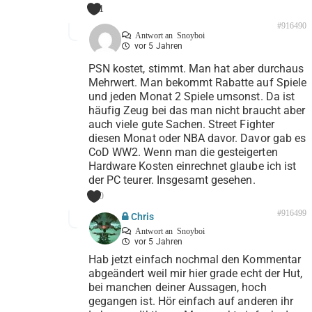
1
#916490
Antwort an
Snoyboi
vor 5 Jahren
PSN kostet, stimmt. Man hat aber durchaus
Mehrwert. Man bekommt Rabatte auf Spiele
und jeden Monat 2 Spiele umsonst. Da ist
häufig Zeug bei das man nicht braucht aber
auch viele gute Sachen. Street Fighter
diesen Monat oder NBA davor. Davor gab es
CoD WW2. Wenn man die gesteigerten
Hardware Kosten einrechnet glaube ich ist
der PC teurer. Insgesamt gesehen.
0
#916499
Chris
Antwort an
Snoyboi
vor 5 Jahren
Hab jetzt einfach nochmal den Kommentar
abgeändert weil mir hier grade echt der Hut,
bei manchen deiner Aussagen, hoch
gegangen ist. Hör einfach auf anderen ihr