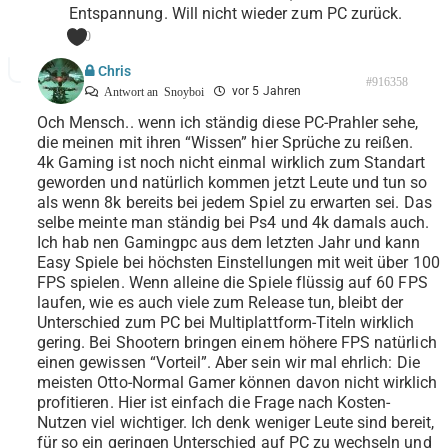
Entspannung. Will nicht wieder zum PC zurück.
0
Chris
#916358
vor 5 Jahren
Antwort an
Snoyboi
Och Mensch.. wenn ich ständig diese PC-Prahler sehe,
die meinen mit ihren “Wissen” hier Sprüche zu reißen.
4k Gaming ist noch nicht einmal wirklich zum Standart
geworden und natürlich kommen jetzt Leute und tun so
als wenn 8k bereits bei jedem Spiel zu erwarten sei. Das
selbe meinte man ständig bei Ps4 und 4k damals auch.
Ich hab nen Gamingpc aus dem letzten Jahr und kann
Easy Spiele bei höchsten Einstellungen mit weit über 100
FPS spielen. Wenn alleine die Spiele flüssig auf 60 FPS
laufen, wie es auch viele zum Release tun, bleibt der
Unterschied zum PC bei Multiplattform-Titeln wirklich
gering. Bei Shootern bringen einem höhere FPS natürlich
einen gewissen “Vorteil”. Aber sein wir mal ehrlich: Die
meisten Otto-Normal Gamer können davon nicht wirklich
profitieren. Hier ist einfach die Frage nach Kosten-
Nutzen viel wichtiger. Ich denk weniger Leute sind bereit,
für so ein geringen Unterschied auf PC zu wechseln und