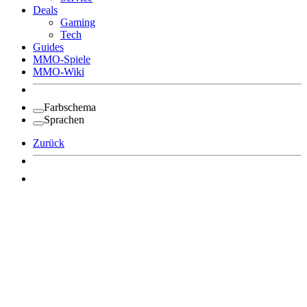
Deals
Gaming
Tech
Guides
MMO-Spiele
MMO-Wiki
Farbschema
Sprachen
Zurück
Angemeldet bleiben