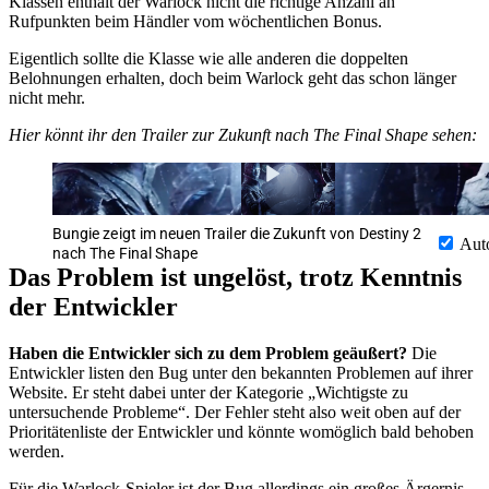
Klassen enthält der Warlock nicht die richtige Anzahl an
Rufpunkten beim Händler vom wöchentlichen Bonus.
Eigentlich sollte die Klasse wie alle anderen die doppelten
Belohnungen erhalten, doch beim Warlock geht das schon länger
nicht mehr.
Hier könnt ihr den Trailer zur Zukunft nach The Final Shape sehen:
Bungie zeigt im neuen Trailer die Zukunft von Destiny 2
Aut
nach The Final Shape
Das Problem ist ungelöst, trotz Kenntnis
der Entwickler
Haben die Entwickler sich zu dem Problem geäußert?
Die
Entwickler listen den Bug unter den bekannten Problemen auf ihrer
Website. Er steht dabei unter der Kategorie „Wichtigste zu
untersuchende Probleme“. Der Fehler steht also weit oben auf der
Prioritätenliste der Entwickler und könnte womöglich bald behoben
werden.
Für die Warlock-Spieler ist der Bug allerdings ein großes Ärgernis.