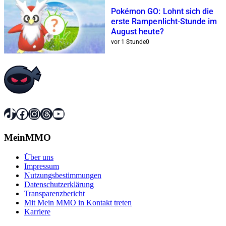
Pokémon GO: Lohnt sich die
erste Rampenlicht-Stunde im
August heute?
vor 1 Stunde
0
TikTok
Facebook
Instagram
Threads
YouTube
MeinMMO
Über uns
Impressum
Nutzungsbestimmungen
Datenschutzerklärung
Transparenzbericht
Mit Mein MMO in Kontakt treten
Karriere