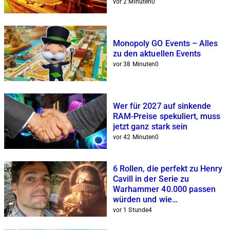
vor 2 Minuten
0
Monopoly GO Events – Alles
zu den aktuellen Events
vor 38 Minuten
0
Wer für 2027 auf sinkende
RAM-Preise spekuliert, muss
jetzt ganz stark sein
vor 42 Minuten
0
6 Rollen, die perfekt zu Henry
Cavill in der Serie zu
Warhammer 40.000 passen
würden und wie
wahrscheinlich sie sind
vor 1 Stunde
4