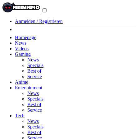
Navigationsmenü
aus-/einklappen
Anmelden / Registrieren
Homepage
News
Videos
Gaming
News
Specials
Best of
Service
Anime
Entertainment
News
Specials
Best of
Service
Tech
News
Specials
Best of
Service