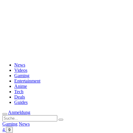
Passwort vergessen?
News
Videos
Gaming
Entertainment
Anime
Tech
Deals
Guides
Anmeldung
Suche
nach:
Gaming
News
4
9