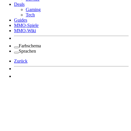
Deals
Gaming
Tech
Guides
MMO-Spiele
MMO-Wiki
Farbschema
Sprachen
Zurück
Angemeldet bleiben