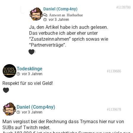
#1139700
Daniel (Comp4ny)
Antwort an
Huehuehue
vor 3 Jahren
Ja, den Artikel habe ich auch gelesen.
Das verbuche ich aber eher unter
“Zusatzeinnahmen” sprich sowas wie
“Partnerverträge”.
0
Todesklinge
#1139686
vor 3 Jahren
Respekt für so viel Geld!
0
Daniel (Comp4ny)
#1139678
vor 3 Jahren
Man vergisst bei der Rechnung dass Trymacs hier nur von
SUBs auf Twitch redet.