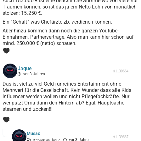
Auch 183.000 € ist eine beachtliche Summe wo von viele nur
Träumen können, so ist das ja ein Netto-Lohn von monatlich
stolzen: 15.250 €.
Ein “Gehalt” was Chefärzte zb. verdienen können.
Aber hinzu kommen dann noch die ganzen Youtube-
Einnahmen, Partnerverträge. Also man kann hier schon auf
mind. 250.000 € (netto) schauen.
0
Jaque
#1139664
vor 3 Jahren
Das ist viel zu viel Geld für reines Entertainment ohne
Mehrwert für die Gesellschaft. Kein Wunder dass alle Kids
Influencer werden wollen und nicht Pflegefachkräfte. Nur:
wer putzt Oma dann den Hintern ab? Egal, Hauptsache
steamen und zocken!!!
2
Musax
#1139667
vor 3 Jahren
Antwort an
Jaque