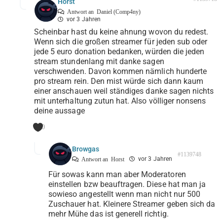
Horst
Antwort an
Daniel (Comp4ny)
vor 3 Jahren
Scheinbar hast du keine ahnung wovon du redest.
Wenn sich die großen streamer für jeden sub oder
jede 5 euro donation bedanken, würden die jeden
stream stundenlang mit danke sagen
verschwenden. Davon kommen nämlich hunderte
pro stream rein. Den mist würde sich dann kaum
einer anschauen weil ständiges danke sagen nichts
mit unterhaltung zutun hat. Also völliger nonsens
deine aussage
0
Browgas
#1139748
vor 3 Jahren
Antwort an
Horst
Für sowas kann man aber Moderatoren
einstellen bzw beauftragen. Diese hat man ja
sowieso angestellt wenn man nicht nur 500
Zuschauer hat. Kleinere Streamer geben sich da
mehr Mühe das ist generell richtig.