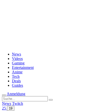
Passwort vergessen?
News
Videos
Gaming
Entertainment
Anime
Tech
Deals
Guides
Anmeldung
Suche
nach:
News
Twitch
25
19