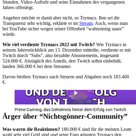
Stunden, Video-Aufrufe und seine Einnahmen des vergangenen
Jahres offenlegt.
Angeben möchte er damit aber nicht, so Trymacs. Ihm sei die
Transparenz sehr wichtig, erklärte er im
Stream
. Auch, wenn man
bei YouTube sicher wegen seiner Offenheit “wahnsinnig sauer”
würde.
Wie viel verdiente Trymacs 2022 mit Twitch?
Wie Trymacs in
seinem Jahresrückblick am 13. Dezember mitteilte, verdiente er mit
Twitch durch “Subs”, also bezahlte Abonnements, insgesamt
524.000 €. Abzüglich des Anteils, den Twitch selbst einbehält,
landen 366.000 € bei dem Streamer.
Davon bleiben Trymacs nach Steuern und Abgaben noch 183.400
€.
Prime Gaming, das Geheimnis hinter dem Erfolg von Twitch
Ärger über “Nichtsgönner-Community”
Was waren die Reaktionen?
180.000 € sind für die meisten Leute
wohl sehr viel Geld sind und seine Fans gönnten Trymacs den