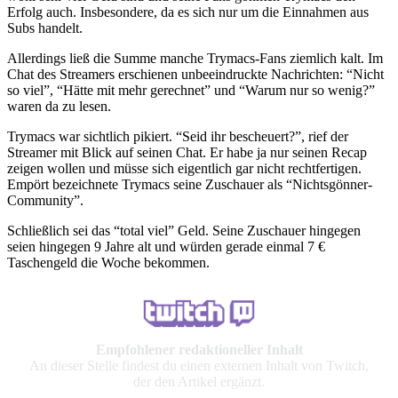
Erfolg auch. Insbesondere, da es sich nur um die Einnahmen aus
Subs handelt.
Allerdings ließ die Summe manche Trymacs-Fans ziemlich kalt. Im
Chat des Streamers erschienen unbeeindruckte Nachrichten: “Nicht
so viel”, “Hätte mit mehr gerechnet” und “Warum nur so wenig?”
waren da zu lesen.
Trymacs war sichtlich pikiert. “Seid ihr bescheuert?”, rief der
Streamer mit Blick auf seinen Chat. Er habe ja nur seinen Recap
zeigen wollen und müsse sich eigentlich gar nicht rechtfertigen.
Empört bezeichnete Trymacs seine Zuschauer als “Nichtsgönner-
Community”.
Schließlich sei das “total viel” Geld. Seine Zuschauer hingegen
seien hingegen 9 Jahre alt und würden gerade einmal 7 €
Taschengeld die Woche bekommen.
Empfohlener redaktioneller Inhalt
An dieser Stelle findest du einen externen Inhalt von Twitch,
der den Artikel ergänzt.