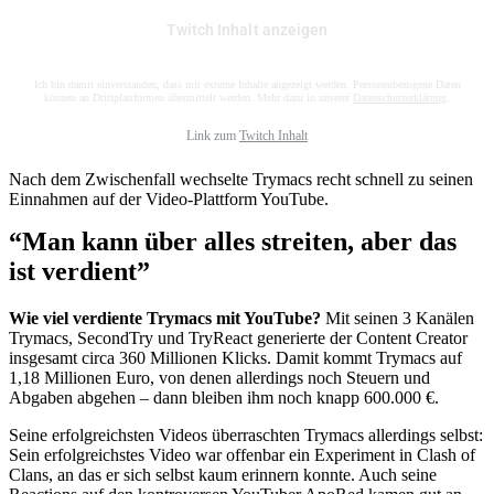
Twitch Inhalt anzeigen
Ich bin damit einverstanden, dass mir externe Inhalte angezeigt werden. Personenbezogene Daten
können an Drittplattformen übermittelt werden. Mehr dazu in unserer
Datenschutzerklärung
.
Link zum
Twitch Inhalt
Nach dem Zwischenfall wechselte Trymacs recht schnell zu seinen
Einnahmen auf der Video-Plattform YouTube.
“Man kann über alles streiten, aber das
ist verdient”
Wie viel verdiente Trymacs mit YouTube?
Mit seinen 3 Kanälen
Trymacs, SecondTry und TryReact generierte der Content Creator
insgesamt circa 360 Millionen Klicks. Damit kommt Trymacs auf
1,18 Millionen Euro, von denen allerdings noch Steuern und
Abgaben abgehen – dann bleiben ihm noch knapp 600.000 €.
Seine erfolgreichsten Videos überraschten Trymacs allerdings selbst:
Sein erfolgreichstes Video war offenbar ein Experiment in Clash of
Clans, an das er sich selbst kaum erinnern konnte. Auch seine