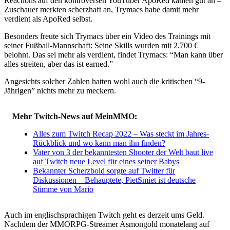
Reactions auf den kontroversen YouTuber ApoRed kamen gut an –
Zuschauer merkten scherzhaft an, Trymacs habe damit mehr
verdient als ApoRed selbst.
Besonders freute sich Trymacs über ein Video des Trainings mit
seiner Fußball-Mannschaft: Seine Skills wurden mit 2.700 €
belohnt. Das sei mehr als verdient, findet Trymacs: “Man kann über
alles streiten, aber das ist earned.”
Angesichts solcher Zahlen hatten wohl auch die kritischen “9-
Jährigen” nichts mehr zu meckern.
Mehr Twitch-News auf MeinMMO:
Alles zum Twitch Recap 2022 – Was steckt im Jahres-
Rückblick und wo kann man ihn finden?
Vater von 3 der bekanntesten Shooter der Welt baut live
auf Twitch neue Level für eines seiner Babys
Bekannter Scherzbold sorgte auf Twitter für
Diskussionen – Behauptete, PietSmiet ist deutsche
Stimme von Mario
Auch im englischsprachigen Twitch geht es derzeit ums Geld.
Nachdem der MMORPG-Streamer Asmongold monatelang auf