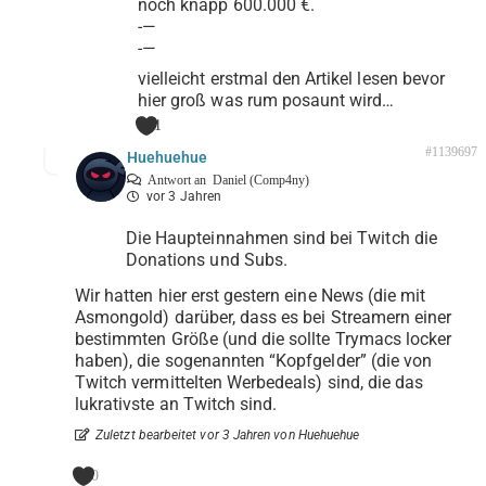
noch knapp 600.000 €.
-—
-—
vielleicht erstmal den Artikel lesen bevor
hier groß was rum posaunt wird…
1
#1139697
Huehuehue
Antwort an
Daniel (Comp4ny)
vor 3 Jahren
Die Haupteinnahmen sind bei Twitch die
Donations und Subs.
Wir hatten hier erst gestern eine News (die mit
Asmongold) darüber, dass es bei Streamern einer
bestimmten Größe (und die sollte Trymacs locker
haben), die sogenannten “Kopfgelder” (die von
Twitch vermittelten Werbedeals) sind, die das
lukrativste an Twitch sind.
Zuletzt bearbeitet vor 3 Jahren von Huehuehue
0