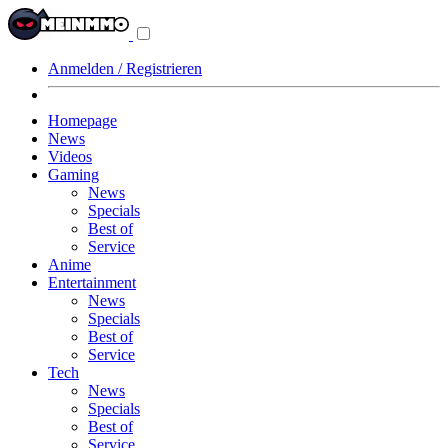
Navigationsmenü
aus-/einklappen
Anmelden / Registrieren
Homepage
News
Videos
Gaming
News
Specials
Best of
Service
Anime
Entertainment
News
Specials
Best of
Service
Tech
News
Specials
Best of
Service