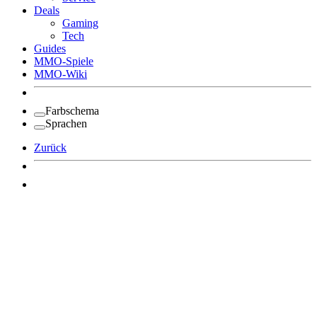
Deals
Gaming
Tech
Guides
MMO-Spiele
MMO-Wiki
Farbschema
Sprachen
Zurück
Angemeldet bleiben