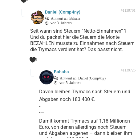
#1139701
Daniel (Comp4ny)
Antwort an
Bahaha
vor 3 Jahren
Seit wann sind Steuern “Netto-Einnahmen” ?
Und du packst hier die Steuern die Monte
BEZAHLEN musste zu Einnahmen nach Steuern
die Trymacs verdient hat? Das passt nicht.
0
#1139726
Bahaha
Antwort an
Daniel (Comp4ny)
vor 3 Jahren
Davon bleiben Trymacs nach Steuern und
Abgaben noch 183.400 €.
-—
-—
Damit kommt Trymacs auf 1,18 Millionen
Euro, von denen allerdings noch Steuern
und Abgaben abgehen – dann bleiben ihm