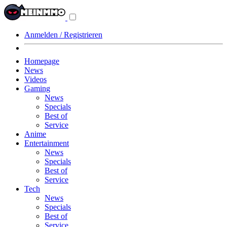
Navigationsmenü
aus-/einklappen
Anmelden / Registrieren
Homepage
News
Videos
Gaming
News
Specials
Best of
Service
Anime
Entertainment
News
Specials
Best of
Service
Tech
News
Specials
Best of
Service