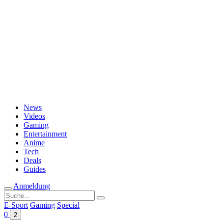
Passwort vergessen?
News
Videos
Gaming
Entertainment
Anime
Tech
Deals
Guides
Anmeldung
Suche
nach:
E-Sport
Gaming
Special
0
2