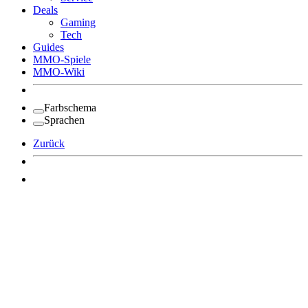
Deals
Gaming
Tech
Guides
MMO-Spiele
MMO-Wiki
Farbschema
Sprachen
Zurück
Angemeldet bleiben