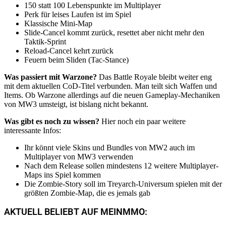
150 statt 100 Lebenspunkte im Multiplayer
Perk für leises Laufen ist im Spiel
Klassische Mini-Map
Slide-Cancel kommt zurück, resettet aber nicht mehr den
Taktik-Sprint
Reload-Cancel kehrt zurück
Feuern beim Sliden (Tac-Stance)
Was passiert mit Warzone?
Das Battle Royale bleibt weiter eng
mit dem aktuellen CoD-Titel verbunden. Man teilt sich Waffen und
Items. Ob Warzone allerdings auf die neuen Gameplay-Mechaniken
von MW3 umsteigt, ist bislang nicht bekannt.
Was gibt es noch zu wissen?
Hier noch ein paar weitere
interessante Infos:
Ihr könnt viele Skins und Bundles von MW2 auch im
Multiplayer von MW3 verwenden
Nach dem Release sollen mindestens 12 weitere Multiplayer-
Maps ins Spiel kommen
Die Zombie-Story soll im Treyarch-Universum spielen mit der
von Linda Baumgartl
größten Zombie-Map, die es jemals gab
Früher arbeitete sie im Supermarkt, heute
kümmert sie sich um eins der erfolgreichsten
AKTUELL BELIEBT AUF MEINMMO:
MMOs