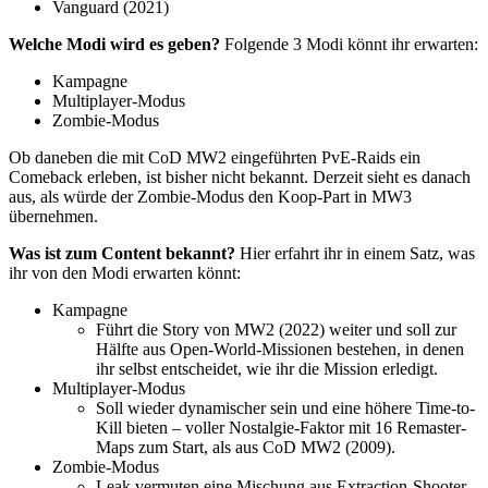
Vanguard (2021)
Welche Modi wird es geben?
Folgende 3 Modi könnt ihr erwarten:
Kampagne
Multiplayer-Modus
Zombie-Modus
Ob daneben die mit CoD MW2 eingeführten PvE-Raids ein
Comeback erleben, ist bisher nicht bekannt. Derzeit sieht es danach
aus, als würde der Zombie-Modus den Koop-Part in MW3
übernehmen.
Was ist zum Content bekannt?
Hier erfahrt ihr in einem Satz, was
ihr von den Modi erwarten könnt:
Kampagne
Führt die Story von MW2 (2022) weiter und soll zur
Hälfte aus Open-World-Missionen bestehen, in denen
ihr selbst entscheidet, wie ihr die Mission erledigt.
Multiplayer-Modus
Soll wieder dynamischer sein und eine höhere Time-to-
Kill bieten – voller Nostalgie-Faktor mit 16 Remaster-
Maps zum Start, als aus CoD MW2 (2009).
Zombie-Modus
Leak vermuten eine Mischung aus Extraction-Shooter