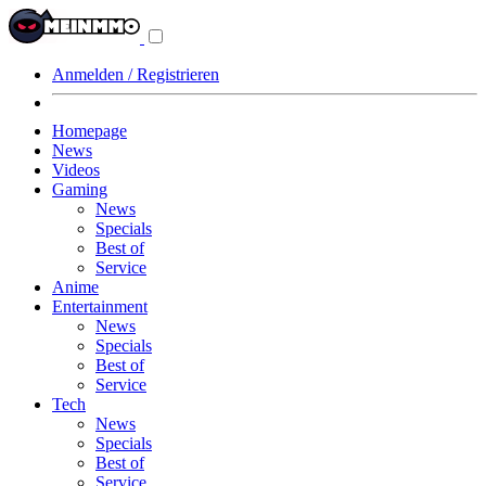
Navigationsmenü
aus-/einklappen
Anmelden / Registrieren
Homepage
News
Videos
Gaming
News
Specials
Best of
Service
Anime
Entertainment
News
Specials
Best of
Service
Tech
News
Specials
Best of
Service