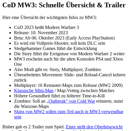
CoD MW3: Schnelle Übersicht & Trailer
Hier eine Übersicht der wichtigsten Infos zu MW3:
CoD 2023 heißt Modern Warfare 3
Release: 10. November 2023
Beta: Ab 06. Oktober 2023 (Early Access PlayStation)
Es wird ein Vollpreis-Shooter, soll kein DLC sein
Sledgehammer Games führt die Entwicklung
Die Story führt die Ereignisse von Modern Warfare 2 weiter
MW3 erscheint auch für die alten Konsolen PS4 und Xbox
One
Also Modi gibt es: Story, Multiplayer, Zombies
Überarbeitetes Movement: Slide- und Reload-Cancel kehren
zurück
Multiplayer: 16 Remaster-Maps zum Release (MW2 2009)
Klassische Mini-Map
/ Map-Voting zwischen Matches
Höhere Gesundheit führt zu höherer Time-to-Kill
Zombies: Soll an
„Outbreak“ von Cold War
erinnern, nutzt
die Warzone-Maps
Skins von MW2 sollen zum Teil auch in MW3 verwendbar
sein
Bisher gab es 2 Trailer zum Spiel.
Einer stellt den Oberbösewicht