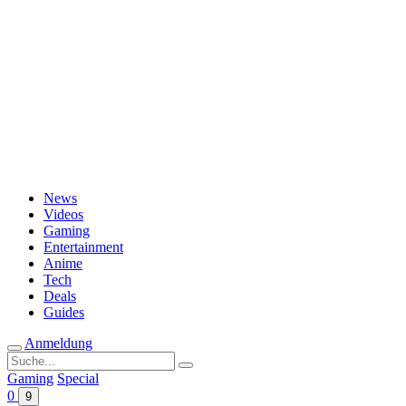
Passwort vergessen?
News
Videos
Gaming
Entertainment
Anime
Tech
Deals
Guides
Anmeldung
Suche
nach:
Gaming
Special
0
9