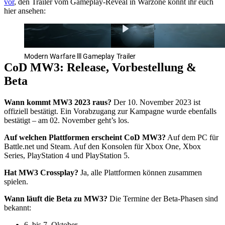
vor
, den Trailer vom Gameplay-Reveal in Warzone könnt ihr euch
hier ansehen:
Modern Warfare lll Gameplay Trailer
CoD MW3: Release, Vorbestellung &
Beta
Wann kommt MW3 2023 raus?
Der 10. November 2023 ist
offiziell bestätigt. Ein Vorabzugang zur Kampagne wurde ebenfalls
bestätigt – am 02. November geht’s los.
Auf welchen Plattformen erscheint CoD MW3?
Auf dem PC für
Battle.net und Steam. Auf den Konsolen für Xbox One, Xbox
Series, PlayStation 4 und PlayStation 5.
Hat MW3 Crossplay?
Ja, alle Plattformen können zusammen
spielen.
Wann läuft die Beta zu MW3?
Die Termine der Beta-Phasen sind
bekannt:
6. bis 7. Oktober