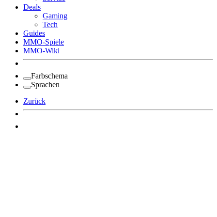
Deals
Gaming
Tech
Guides
MMO-Spiele
MMO-Wiki
Farbschema
Sprachen
Zurück
Angemeldet bleiben