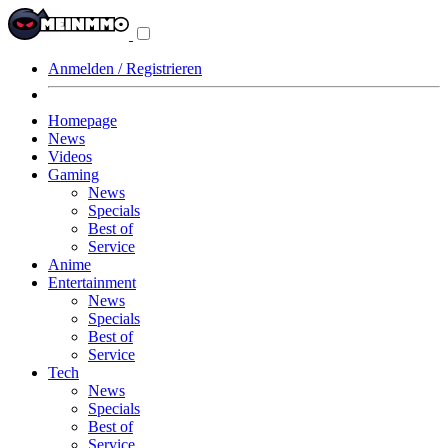
Navigationsmenü
aus-/einklappen
Anmelden / Registrieren
Homepage
News
Videos
Gaming
News
Specials
Best of
Service
Anime
Entertainment
News
Specials
Best of
Service
Tech
News
Specials
Best of
Service