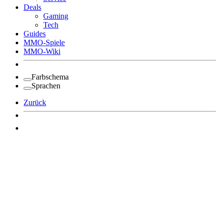
Deals
Gaming
Tech
Guides
MMO-Spiele
MMO-Wiki
Farbschema
Sprachen
Zurück
Angemeldet bleiben