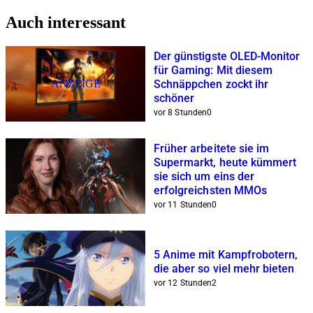
Auch interessant
Der günstigste OLED-Monitor
für Gaming: Mit diesem
ANZEIGE
Schnäppchen zockt ihr
schöner
vor 8 Stunden
0
Früher arbeitete sie im
Supermarkt, heute kümmert
sie sich um eins der
erfolgreichsten MMOs
vor 11 Stunden
0
5 Anime mit Kampfrobotern,
die aber so viel mehr bieten
vor 12 Stunden
2