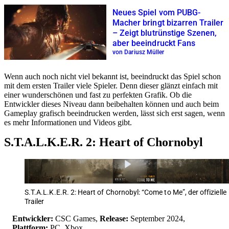
Neues Spiel vom PUBG-
Macher bringt bizarren Trailer
– Zeigt blutrünstige Szenen,
aber beeindruckt Fans
von Dariusz Müller
Wenn auch noch nicht viel bekannt ist, beeindruckt das Spiel schon
mit dem ersten Trailer viele Spieler. Denn dieser glänzt einfach mit
einer wunderschönen und fast zu perfekten Grafik. Ob die
Entwickler dieses Niveau dann beibehalten können und auch beim
Gameplay grafisch beeindrucken werden, lässt sich erst sagen, wenn
es mehr Informationen und Videos gibt.
S.T.A.L.K.E.R. 2: Heart of Chornobyl
S.T.A.L.K.E.R. 2: Heart of Chornobyl: “Come to Me”, der offizielle
Trailer
Entwickler:
CSC Games,
Release:
September 2024,
Plattform:
PC, Xbox