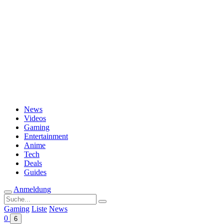
Passwort vergessen?
News
Videos
Gaming
Entertainment
Anime
Tech
Deals
Guides
Anmeldung
Suche
nach:
Gaming
Liste
News
0
6