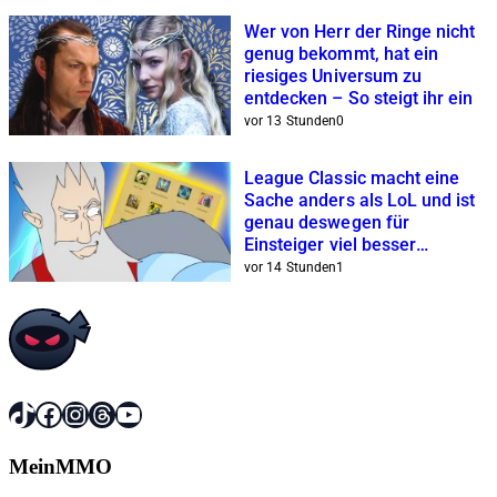
Wer von Herr der Ringe nicht
genug bekommt, hat ein
riesiges Universum zu
entdecken – So steigt ihr ein
vor 13 Stunden
0
League Classic macht eine
Sache anders als LoL und ist
genau deswegen für
Einsteiger viel besser
geeignet
vor 14 Stunden
1
TikTok
Facebook
Instagram
Threads
YouTube
MeinMMO