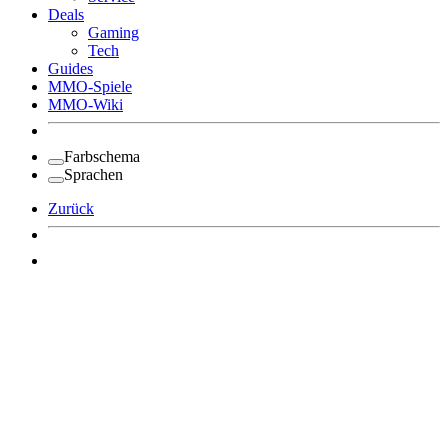
Deals
Gaming
Tech
Guides
MMO-Spiele
MMO-Wiki
Farbschema
Sprachen
Zurück
Angemeldet bleiben