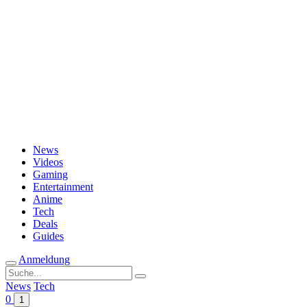
Passwort vergessen?
News
Videos
Gaming
Entertainment
Anime
Tech
Deals
Guides
Anmeldung
Suche
nach:
News
Tech
0
1