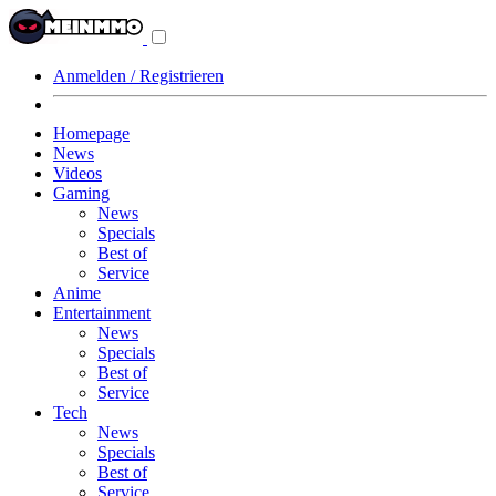
Navigationsmenü
aus-/einklappen
Anmelden / Registrieren
Homepage
News
Videos
Gaming
News
Specials
Best of
Service
Anime
Entertainment
News
Specials
Best of
Service
Tech
News
Specials
Best of
Service