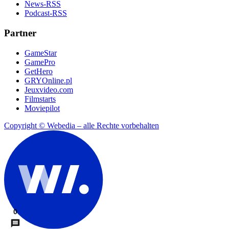
News-RSS
Podcast-RSS
Partner
GameStar
GamePro
GetHero
GRYOnline.pl
Jeuxvideo.com
Filmstarts
Moviepilot
Copyright © Webedia – alle Rechte vorbehalten
0