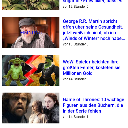
sogar die Entwickler, dass es
verdammt hässlich ist
vor 12 Stunden
0
George R.R. Martin spricht
offen über seine Gesundheit,
MEINUNG
jetzt weiß ich nicht, ob ich
„Winds of Winter“ noch haben
will
vor 13 Stunden
0
WoW: Spieler beichten ihre
größten Fehler, kosteten sie
Millionen Gold
vor 14 Stunden
0
Game of Thrones: 10 wichtige
Figuren aus den Büchern, die
in der Serie fehlen
vor 14 Stunden
1