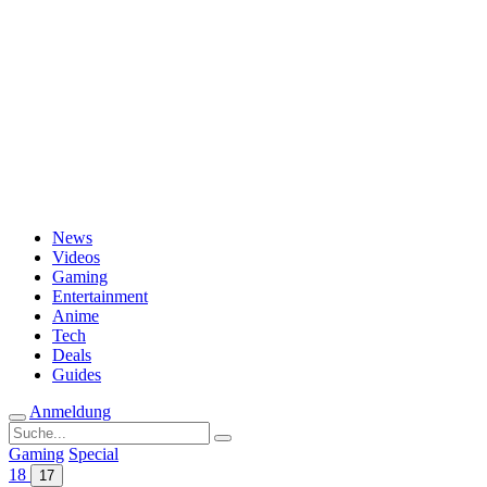
Passwort vergessen?
News
Videos
Gaming
Entertainment
Anime
Tech
Deals
Guides
Anmeldung
Suche
nach:
Gaming
Special
18
17