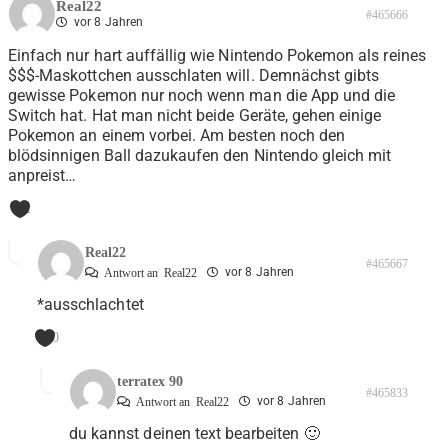
Real22
#465666
vor 8 Jahren
Einfach nur hart auffällig wie Nintendo Pokemon als reines
$$$-Maskottchen ausschlaten will. Demnächst gibts
gewisse Pokemon nur noch wenn man die App und die
Switch hat. Hat man nicht beide Geräte, gehen einige
Pokemon an einem vorbei. Am besten noch den
blödsinnigen Ball dazukaufen den Nintendo gleich mit
anpreist…
1
Real22
#465667
vor 8 Jahren
Antwort an
Real22
*ausschlachtet
0
terratex 90
#465833
vor 8 Jahren
Antwort an
Real22
du kannst deinen text bearbeiten 🙂