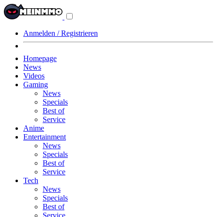
Navigationsmenü
aus-/einklappen
Anmelden / Registrieren
Homepage
News
Videos
Gaming
News
Specials
Best of
Service
Anime
Entertainment
News
Specials
Best of
Service
Tech
News
Specials
Best of
Service