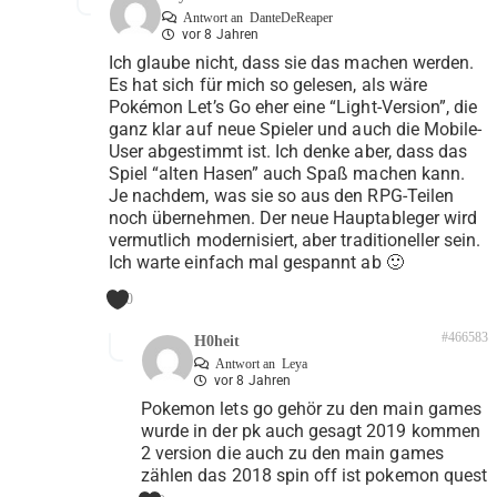
Antwort an
DanteDeReaper
vor 8 Jahren
Ich glaube nicht, dass sie das machen werden.
Es hat sich für mich so gelesen, als wäre
Pokémon Let’s Go eher eine “Light-Version”, die
ganz klar auf neue Spieler und auch die Mobile-
User abgestimmt ist. Ich denke aber, dass das
Spiel “alten Hasen” auch Spaß machen kann.
Je nachdem, was sie so aus den RPG-Teilen
noch übernehmen. Der neue Hauptableger wird
vermutlich modernisiert, aber traditioneller sein.
Ich warte einfach mal gespannt ab 🙂
0
#466583
H0heit
Antwort an
Leya
vor 8 Jahren
Pokemon lets go gehör zu den main games
wurde in der pk auch gesagt 2019 kommen
2 version die auch zu den main games
zählen das 2018 spin off ist pokemon quest