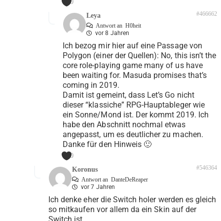
0
#466662
Leya
Antwort an
H0heit
vor 8 Jahren
Ich bezog mir hier auf eine Passage von
Polygon (einer der Quellen): No, this isn’t the
core role-playing game many of us have
been waiting for. Masuda promises that’s
coming in 2019.
Damit ist gemeint, dass Let’s Go nicht
dieser “klassiche” RPG-Hauptableger wie
ein Sonne/Mond ist. Der kommt 2019. Ich
habe den Abschnitt nochmal etwas
angepasst, um es deutlicher zu machen.
Danke für den Hinweis 🙂
0
#546364
Koronus
Antwort an
DanteDeReaper
vor 7 Jahren
Ich denke eher die Switch holer werden es gleich
so mitkaufen vor allem da ein Skin auf der
Switch ist.