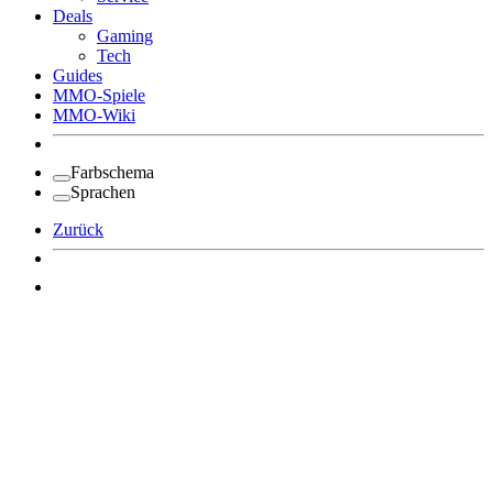
Deals
Gaming
Tech
Guides
MMO-Spiele
MMO-Wiki
Farbschema
Sprachen
Zurück
Angemeldet bleiben