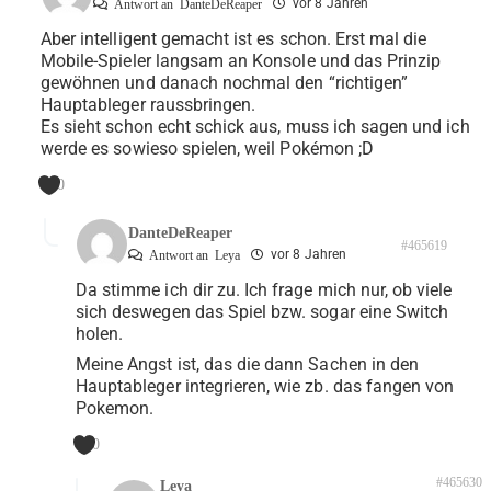
vor 8 Jahren
Antwort an
DanteDeReaper
Aber intelligent gemacht ist es schon. Erst mal die
Mobile-Spieler langsam an Konsole und das Prinzip
gewöhnen und danach nochmal den “richtigen”
Hauptableger raussbringen.
Es sieht schon echt schick aus, muss ich sagen und ich
werde es sowieso spielen, weil Pokémon ;D
0
DanteDeReaper
#465619
vor 8 Jahren
Antwort an
Leya
Da stimme ich dir zu. Ich frage mich nur, ob viele
sich deswegen das Spiel bzw. sogar eine Switch
holen.
Meine Angst ist, das die dann Sachen in den
Hauptableger integrieren, wie zb. das fangen von
Pokemon.
0
#465630
Leya