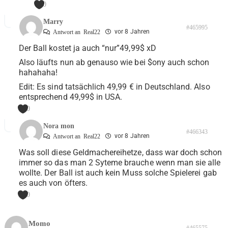
0
Marry
#465995
vor 8 Jahren
Antwort an
Real22
Der Ball kostet ja auch “nur”49,99$ xD
Also läufts nun ab genauso wie bei $ony auch schon
hahahaha!
Edit: Es sind tatsächlich 49,99 € in Deutschland. Also
entsprechend 49,99$ in USA.
0
Nora mon
#466343
vor 8 Jahren
Antwort an
Real22
Was soll diese Geldmachereihetze, dass war doch schon
immer so das man 2 Syteme brauche wenn man sie alle
wollte. Der Ball ist auch kein Muss solche Spielerei gab
es auch von öfters.
0
Momo
#465575