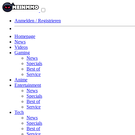
Navigationsmenü
aus-/einklappen
Anmelden / Registrieren
Homepage
News
Videos
Gaming
News
Specials
Best of
Service
Anime
Entertainment
News
Specials
Best of
Service
Tech
News
Specials
Best of
Service