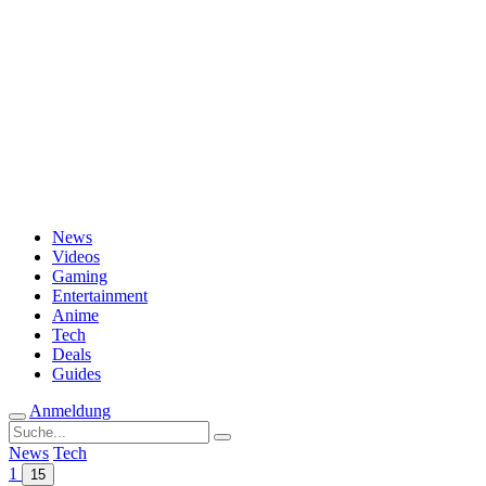
Passwort vergessen?
News
Videos
Gaming
Entertainment
Anime
Tech
Deals
Guides
Anmeldung
Suche
nach:
News
Tech
1
15