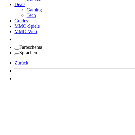
Deals
Gaming
Tech
Guides
MMO-Spiele
MMO-Wiki
Farbschema
Sprachen
Zurück
Angemeldet bleiben