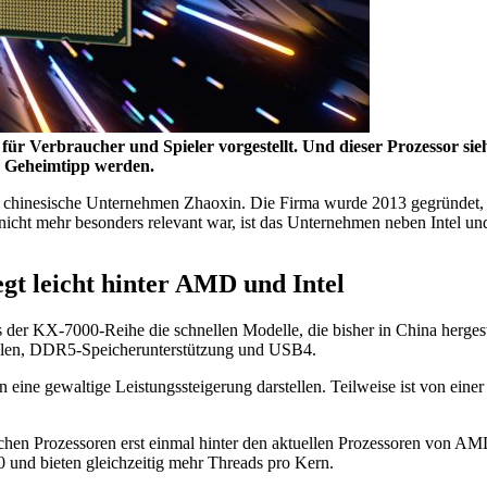
r Verbraucher und Spieler vorgestellt. Und dieser Prozessor sieht
m Geheimtipp werden.
 chinesische Unternehmen Zhaoxin. Die Firma wurde 2013 gegründet, a
cht mehr besonders relevant war, ist das Unternehmen neben Intel und
iegt leicht hinter AMD und Intel
der KX-7000-Reihe die schnellen Modelle, die bisher in China hergeste
ellen, DDR5-Speicherunterstützung und USB4.
 eine gewaltige Leistungssteigerung darstellen. Teilweise ist von ei
schen Prozessoren erst einmal hinter den aktuellen Prozessoren von A
 und bieten gleichzeitig mehr Threads pro Kern.