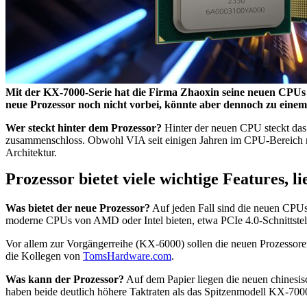
Mit der KX-7000-Serie hat die Firma Zhaoxin seine neuen CPUs fü
neue Prozessor noch nicht vorbei, könnte aber dennoch zu eine
Wer steckt hinter dem Prozessor?
Hinter der neuen CPU steckt das
zusammenschloss. Obwohl VIA seit einigen Jahren im CPU-Bereich ni
Architektur.
Prozessor bietet viele wichtige Features, l
Was bietet der neue Prozessor?
Auf jeden Fall sind die neuen CPUs 
moderne CPUs von AMD oder Intel bieten, etwa PCIe 4.0-Schnittst
Vor allem zur Vorgängerreihe (KX-6000) sollen die neuen Prozessoren
die Kollegen von
TomsHardware.com
.
Was kann der Prozessor?
Auf dem Papier liegen die neuen chinesi
haben beide deutlich höhere Taktraten als das Spitzenmodell KX-7000