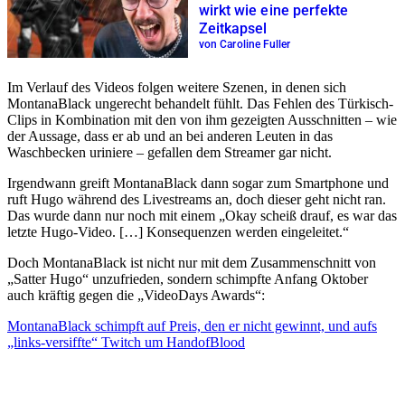
wirkt wie eine perfekte
Zeitkapsel
von Caroline Fuller
Im Verlauf des Videos folgen weitere Szenen, in denen sich
MontanaBlack ungerecht behandelt fühlt. Das Fehlen des Türkisch-
Clips in Kombination mit den von ihm gezeigten Ausschnitten – wie
der Aussage, dass er ab und an bei anderen Leuten in das
Waschbecken uriniere – gefallen dem Streamer gar nicht.
Irgendwann greift MontanaBlack dann sogar zum Smartphone und
ruft Hugo während des Livestreams an, doch dieser geht nicht ran.
Das wurde dann nur noch mit einem „Okay scheiß drauf, es war das
letzte Hugo-Video. […] Konsequenzen werden eingeleitet.“
Doch MontanaBlack ist nicht nur mit dem Zusammenschnitt von
„Satter Hugo“ unzufrieden, sondern schimpfte Anfang Oktober
auch kräftig gegen die „VideoDays Awards“:
MontanaBlack schimpft auf Preis, den er nicht gewinnt, und aufs
„links-versiffte“ Twitch um HandofBlood