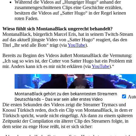
Während die Videos auf „Hungriger Hugo“ anhand der
zusammengeschnittenen Clips eine Geschichte erzählen,
besitzen die Videos auf „Satter Hugo“ in der Regel keinen
roten Faden.
Wieso fühlt sich MontanaBlack ungerecht behandelt?
MontanaBlack, bürgerlich Marcel Eris, hat in seinem Twitch-Stream
auf das aktuell jüngste Video von „Satter Hugo“ reagiert, das den
Titel „Ihr seid alle Bots“ trägt (via
YouTube
).
Bereits zu Beginn des Videos äußert MontanaBlack die Vermutung:
„Ich sag so wies ist, der Cutter von Satter Hugo hat ein Problem mit
mir. Anders kann ich es mir nicht erklären (via
YouTube
).“
MontanaBlack gehört zu den bekanntesten Streamern
Aut
Deutschlands – Das war sein aller erstes Video
Die ersten Sekunden des Videos zeigt die Streamer Trymacs und
Knossi Türkisch reden, doch ein Clip von MontanaBlack, in dem er
Türkisch spricht, wurde nicht eingefügt. Als dann zu einem späteren
Zeitpunkt der Compilation ein älterer Clip des Streamers folgte, in
dem seine zu enge Hose reißt, ist er sich sicher: