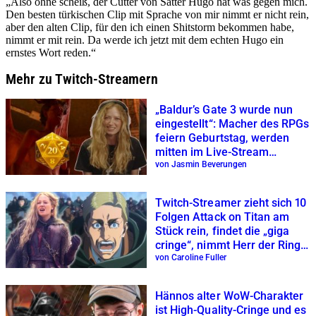
„Also ohne scheiß, der Cutter von Satter Hugo hat was gegen mich.
Den besten türkischen Clip mit Sprache von mir nimmt er nicht rein,
aber den alten Clip, für den ich einen Shitstorm bekommen habe,
nimmt er mit rein. Da werde ich jetzt mit dem echten Hugo ein
ernstes Wort reden.“
Mehr zu Twitch-Streamern
„Baldur’s Gate 3 wurde nun
eingestellt“: Macher des RPGs
feiern Geburtstag, werden
mitten im Live-Stream
gebannt
von Jasmin Beverungen
Twitch-Streamer zieht sich 10
Folgen Attack on Titan am
Stück rein, findet die „giga
cringe“, nimmt Herr der Ringe
als Vergleich
von Caroline Fuller
Hännos alter WoW-Charakter
ist High-Quality-Cringe und es