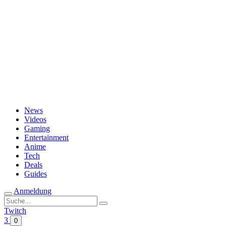
Passwort vergessen?
News
Videos
Gaming
Entertainment
Anime
Tech
Deals
Guides
Anmeldung
Suche
nach:
Twitch
3
0