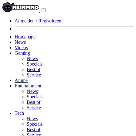
Navigationsmenü
aus-/einklappen
Anmelden / Registrieren
Homepage
News
Videos
Gaming
News
Specials
Best of
Service
Anime
Entertainment
News
Specials
Best of
Service
Tech
News
Specials
Best of
Service