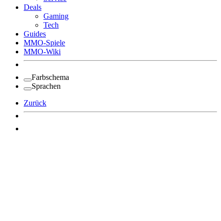
Deals
Gaming
Tech
Guides
MMO-Spiele
MMO-Wiki
Farbschema
Sprachen
Zurück
Angemeldet bleiben