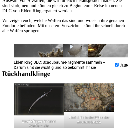
Auswahl von 9 Waffen, die wir für euch herausgesucht haben. Sie
sind stark, neu und können gleich zu Beginn eurer Reise im neuen
DLC von Elden Ring ergattert werden.
Wir zeigen euch, welche Waffen das sind und wo sich ihre genauen
Fundorte befinden. Mit unserem Verzeichnis könnt ihr schnell durch
alle Waffen springen:
Elden Ring DLC: Scadubaum-Fragmente sammeln –
Aut
Darum sind sie wichtig und so bekommt ihr sie
Rückhandklinge
Findet ihr in der Nähe der
Zwei Klingen in einer
zweiten Gnade
Waffe – die