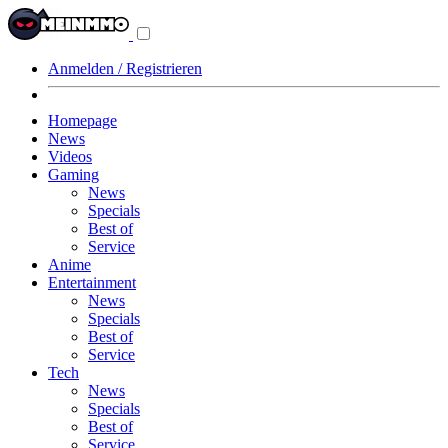
Navigationsmenü
aus-/einklappen
Anmelden / Registrieren
Homepage
News
Videos
Gaming
News
Specials
Best of
Service
Anime
Entertainment
News
Specials
Best of
Service
Tech
News
Specials
Best of
Service