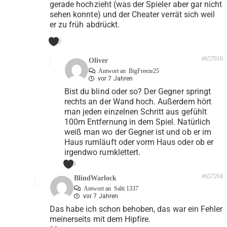
gerade hochzieht (was der Spieler aber gar nicht
sehen konnte) und der Cheater verrät sich weil
er zu früh abdrückt.
0
#657910
Oliver
Antwort an
BigFreeze25
vor 7 Jahren
Bist du blind oder so? Der Gegner springt
rechts an der Wand hoch. Außerdem hört
man jeden einzelnen Schritt aus gefühlt
100m Entfernung in dem Spiel. Natürlich
weiß man wo der Gegner ist und ob er im
Haus rumläuft oder vorm Haus oder ob er
irgendwo rumklettert.
0
#657204
BlindWarlock
Antwort an
Salti 1337
vor 7 Jahren
Das habe ich schon behoben, das war ein Fehler
meinerseits mit dem Hipfire.