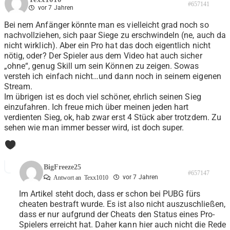
#657141
vor 7 Jahren
Bei nem Anfänger könnte man es vielleicht grad noch so
nachvollziehen, sich paar Siege zu erschwindeln (ne, auch da
nicht wirklich). Aber ein Pro hat das doch eigentlich nicht
nötig, oder? Der Spieler aus dem Video hat auch sicher
„ohne“, genug Skill um sein Können zu zeigen. Sowas
versteh ich einfach nicht…und dann noch in seinem eigenen
Stream.
Im übrigen ist es doch viel schöner, ehrlich seinen Sieg
einzufahren. Ich freue mich über meinen jeden hart
verdienten Sieg, ok, hab zwar erst 4 Stück aber trotzdem. Zu
sehen wie man immer besser wird, ist doch super.
0
BigFreeze25
#657147
vor 7 Jahren
Antwort an
Texx1010
Im Artikel steht doch, dass er schon bei PUBG fürs
cheaten bestraft wurde. Es ist also nicht auszuschließen,
dass er nur aufgrund der Cheats den Status eines Pro-
Spielers erreicht hat. Daher kann hier auch nicht die Rede