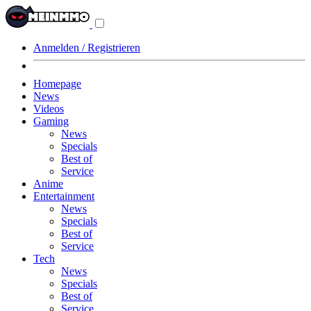
Navigationsmenü
aus-/einklappen
Anmelden / Registrieren
Homepage
News
Videos
Gaming
News
Specials
Best of
Service
Anime
Entertainment
News
Specials
Best of
Service
Tech
News
Specials
Best of
Service