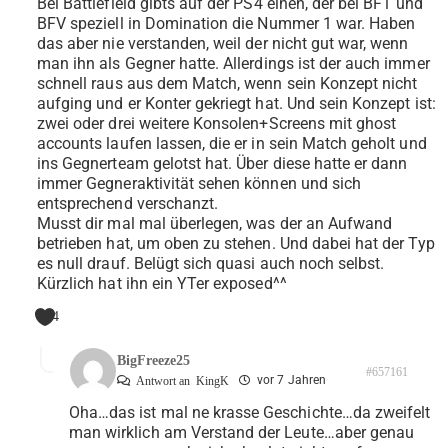
Bei Battlefield gibts auf der PS4 einen, der bei BF1 und
BFV speziell in Domination die Nummer 1 war. Haben
das aber nie verstanden, weil der nicht gut war, wenn
man ihn als Gegner hatte. Allerdings ist der auch immer
schnell raus aus dem Match, wenn sein Konzept nicht
aufging und er Konter gekriegt hat. Und sein Konzept ist:
zwei oder drei weitere Konsolen+Screens mit ghost
accounts laufen lassen, die er in sein Match geholt und
ins Gegnerteam gelotst hat. Über diese hatte er dann
immer Gegneraktivität sehen können und sich
entsprechend verschanzt.
Musst dir mal mal überlegen, was der an Aufwand
betrieben hat, um oben zu stehen. Und dabei hat der Typ
es null drauf. Belügt sich quasi auch noch selbst.
Kürzlich hat ihn ein YTer exposed^^
4
BigFreeze25
#657161
vor 7 Jahren
Antwort an
KingK
Oha…das ist mal ne krasse Geschichte…da zweifelt
man wirklich am Verstand der Leute…aber genau