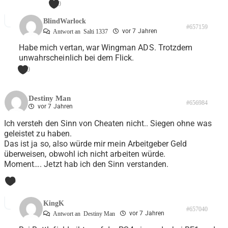
0
BlindWarlock
#657159
vor 7 Jahren
Antwort an
Salti 1337
Habe mich vertan, war Wingman ADS. Trotzdem
unwahrscheinlich bei dem Flick.
0
Destiny Man
#656984
vor 7 Jahren
Ich versteh den Sinn von Cheaten nicht.. Siegen ohne was
geleistet zu haben.
Das ist ja so, also würde mir mein Arbeitgeber Geld
überweisen, obwohl ich nicht arbeiten würde.
Moment…. Jetzt hab ich den Sinn verstanden.
9
KingK
#657040
vor 7 Jahren
Antwort an
Destiny Man