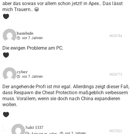
aber das sowas vor allem schon jetzt! in Apex.. Das lässt
mich Trauern.. 😀
0
bambule
#656784
vor 7 Jahren
Die ewigen Probleme am PC.
1
cyber
#656773
vor 7 Jahren
Der angehende Profi ist mir egal. Allerdings zeigt dieser Fall,
dass Respawn die Cheat Protection maßgeblich verbessern
muss. Vorallem, wenn sie doch nach China expandieren
wollen.
0
Salti 1337
#657022
vor 7 Jahren
Antwort an
cyber