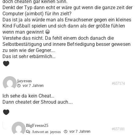
doch cheaten gar keinen Sinn.
Denkt der Typ dann echt er wäre gut wenn die ganze zeit der
Computer (aimbot) für ihn zielt?
Das ist ja als würde man als Erwachsener gegen ein kleines
Kind Fußball spielen und sich dann als der größte fühlen
wenn man gewinnt 😀
Verstehe das nicht. Da fehlt einem doch danach die
Selbstbestätigung und innere Befriedigung besser gewesen
zu sein wie der Gegner….
Das ist sehr erbärmlich…
0
jayesus
#657174
vor 7 Jahren
Ich sehe da kein Cheat…
Dann cheatet der Shroud auch….
0
BigFreeze25
#657181
vor 7 Jahren
Antwort an
jayesus