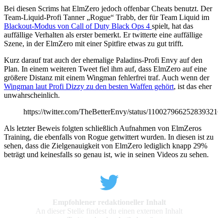
Bei diesen Scrims hat ElmZero jedoch offenbar Cheats benutzt. Der
Team-Liquid-Profi Tanner „Rogue“ Trabb, der für Team Liquid im
Blackout-Modus von Call of Duty Black Ops 4
spielt, hat das
auffällige Verhalten als erster bemerkt. Er twitterte eine auffällige
Szene, in der ElmZero mit einer Spitfire etwas zu gut trifft.
Kurz darauf trat auch der ehemalige Paladins-Profi Envy auf den
Plan. In einem weiteren Tweet fiel ihm auf, dass ElmZero auf eine
größere Distanz mit einem Wingman fehlerfrei traf. Auch wenn der
Wingman laut Profi Dizzy zu den besten Waffen gehört
, ist das eher
unwahrscheinlich.
https://twitter.com/TheBetterEnvy/status/11002796625283932
Als letzter Beweis folgten schließlich Aufnahmen von ElmZeros
Training, die ebenfalls von Rogue getwittert wurden. In diesen ist zu
sehen, dass die Zielgenauigkeit von ElmZero lediglich knapp 29%
beträgt und keinesfalls so genau ist, wie in seinen Videos zu sehen.
Empfohlener redaktioneller Inhalt
An dieser Stelle findest du einen externen Inhalt