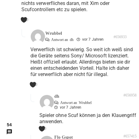
nichts verwerfliches daran, mit Xim oder
Scufcontrollern etc zu spielen.
0
Wrubbel
#656933
vor 7 Jahren
Antwort an
dh
Verwerflich ist schwierig. So weit ich weiß sind
die Geräte seitens Sony/ Microsoft lizenziert.
Heißt offiziell erlaubt. Allerdings bieten sie dir
einen entscheidenden Vorteil. Halte ich daher
für verwerflich aber nicht für illegal.
0
#656958
dh
Antwort an
Wrubbel
vor 7 Jahren
Spieler ohne Scuf können ja den Klauengriff
anwenden.
54
0
#657415
Flo Gspot