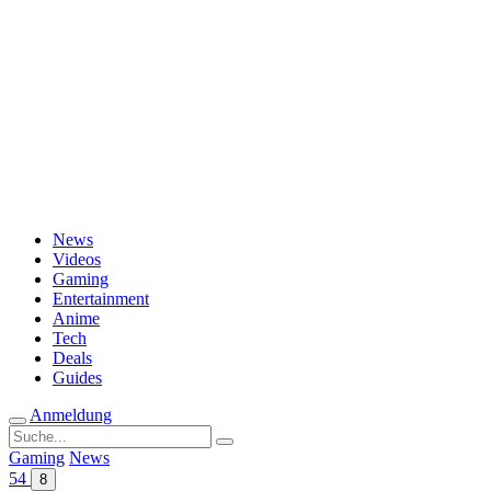
Passwort vergessen?
News
Videos
Gaming
Entertainment
Anime
Tech
Deals
Guides
Anmeldung
Suche
nach:
Gaming
News
54
8