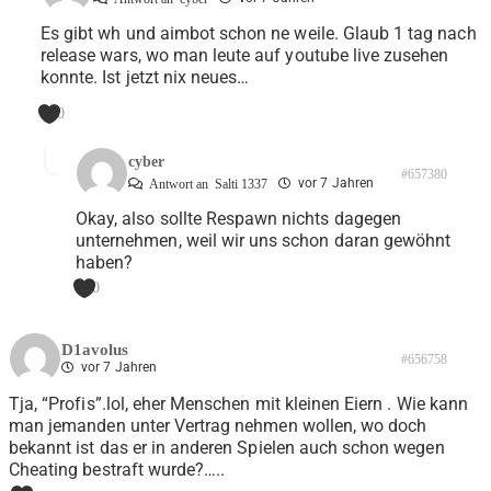
Es gibt wh und aimbot schon ne weile. Glaub 1 tag nach
release wars, wo man leute auf youtube live zusehen
konnte. Ist jetzt nix neues…
0
cyber
#657380
vor 7 Jahren
Antwort an
Salti 1337
Okay, also sollte Respawn nichts dagegen
unternehmen, weil wir uns schon daran gewöhnt
haben?
0
D1avolus
#656758
vor 7 Jahren
Tja, “Profis”.lol, eher Menschen mit kleinen Eiern . Wie kann
man jemanden unter Vertrag nehmen wollen, wo doch
bekannt ist das er in anderen Spielen auch schon wegen
Cheating bestraft wurde?…..