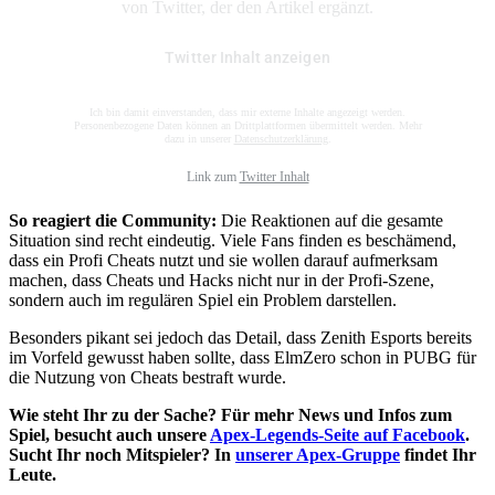
von Twitter, der den Artikel ergänzt.
Twitter Inhalt anzeigen
Ich bin damit einverstanden, dass mir externe Inhalte angezeigt werden.
Personenbezogene Daten können an Drittplattformen übermittelt werden. Mehr
dazu in unserer
Datenschutzerklärung
.
Link zum
Twitter Inhalt
So reagiert die Community:
Die Reaktionen auf die gesamte
Situation sind recht eindeutig. Viele Fans finden es beschämend,
dass ein Profi Cheats nutzt und sie wollen darauf aufmerksam
machen, dass Cheats und Hacks nicht nur in der Profi-Szene,
sondern auch im regulären Spiel ein Problem darstellen.
Besonders pikant sei jedoch das Detail, dass Zenith Esports bereits
im Vorfeld gewusst haben sollte, dass ElmZero schon in PUBG für
die Nutzung von Cheats bestraft wurde.
Wie steht Ihr zu der Sache? Für mehr News und Infos zum
Spiel, besucht auch unsere
Apex-Legends-Seite auf Facebook
.
Sucht Ihr noch Mitspieler? In
unserer Apex-Gruppe
findet Ihr
Leute.