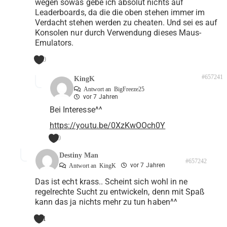
wegen sowas gebe ich absolut nichts auf
Leaderboards, da die die oben stehen immer im
Verdacht stehen werden zu cheaten. Und sei es auf
Konsolen nur durch Verwendung dieses Maus-
Emulators.
0
#657241
KingK
Antwort an
BigFreeze25
vor 7 Jahren
Bei Interesse^^
https://youtu.be/0XzKwOOch0Y
0
Destiny Man
#657242
vor 7 Jahren
Antwort an
KingK
Das ist echt krass.. Scheint sich wohl in ne
regelrechte Sucht zu entwickeln, denn mit Spaß
kann das ja nichts mehr zu tun haben^^
1