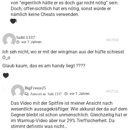
von “eigentlich hätte er es doch gar nicht nötig” sein.
Doch, offensichtlich hat ers nötig, sonst würde er
nämlich keine Cheats verwenden.
4
Salti 1337
#657018
vor 7 Jahren
Ich seh nicht, wo er mit der wingman aus der hüfte schiesst
O_o
Glaub kaum, das es am handy liegt ????
0
BigFreeze25
#657151
vor 7 Jahren
Antwort an
Salti 1337
Das Video mit der Spitfire ist meiner Ansicht nach
wesentlich aussagekräftiger. Wie akkurat der da auf dem
Gegner bleibt ist schon unmenschlich. Gleichzeitig hat er
im Warmup-Video aber nur 29% Treffsicherheit. Da
stimmt definitiv was nicht…