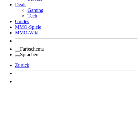
Deals
Gaming
Tech
Guides
MMO-Spiele
MMO-Wiki
Farbschema
Sprachen
Zurück
Angemeldet bleiben