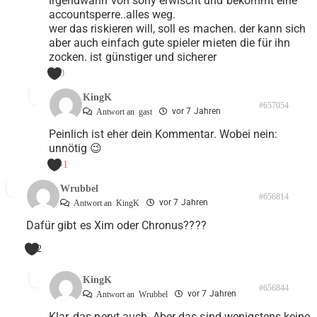
irgendwann von sony erwischt und bekommt eine
accountsperre..alles weg.
wer das riskieren will, soll es machen. der kann sich
aber auch einfach gute spieler mieten die für ihn
zocken. ist günstiger und sicherer
0
KingK
#657054
vor 7 Jahren
Antwort an
gast
Peinlich ist eher dein Kommentar. Wobei nein:
unnötig 😉
-1
Wrubbel
#656814
vor 7 Jahren
Antwort an
KingK
Dafür gibt es Xim oder Chronus????
2
KingK
#656844
vor 7 Jahren
Antwort an
Wrubbel
Klar, das nervt auch. Aber das sind wenigstens keine