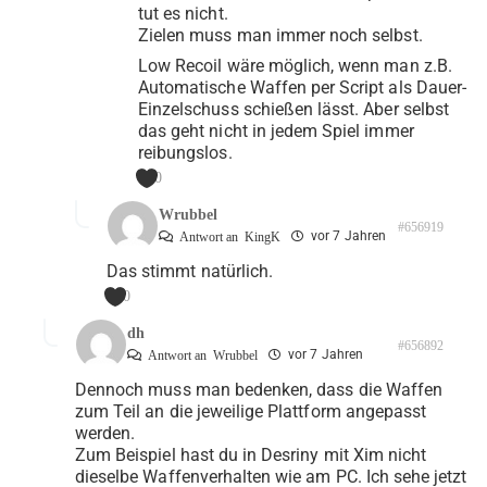
tut es nicht.
Zielen muss man immer noch selbst.
Low Recoil wäre möglich, wenn man z.B.
Automatische Waffen per Script als Dauer-
Einzelschuss schießen lässt. Aber selbst
das geht nicht in jedem Spiel immer
reibungslos.
0
Wrubbel
#656919
vor 7 Jahren
Antwort an
KingK
Das stimmt natürlich.
0
dh
#656892
vor 7 Jahren
Antwort an
Wrubbel
Dennoch muss man bedenken, dass die Waffen
zum Teil an die jeweilige Plattform angepasst
werden.
Zum Beispiel hast du in Desriny mit Xim nicht
dieselbe Waffenverhalten wie am PC. Ich sehe jetzt