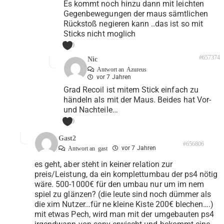
Es kommt noch hinzu dann mit leichten
Gegenbewegungen der maus sämtlichen
Rückstoß negieren kann ..das ist so mit
Sticks nicht moglich
0
#657374
Nic
Antwort an
Azureus
vor 7 Jahren
Grad Recoil ist mitem Stick einfach zu
händeln als mit der Maus. Beides hat Vor-
und Nachteile…
0
Gast2
#656806
vor 7 Jahren
Antwort an
gast
es geht, aber steht in keiner relation zur
preis/Leistung, da ein komplettumbau der ps4 nötig
wäre. 500-1000€ für den umbau nur um im nem
spiel zu glänzen? (die leute sind noch dümmer als
die xim Nutzer…für ne kleine Kiste 200€ blechen….)
mit etwas Pech, wird man mit der umgebauten ps4