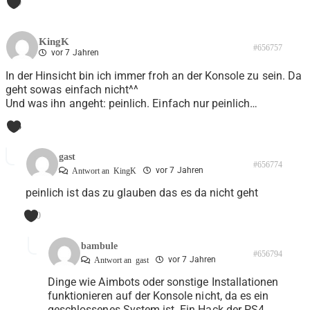
0
KingK
#656757
vor 7 Jahren
In der Hinsicht bin ich immer froh an der Konsole zu sein. Da
geht sowas einfach nicht^^
Und was ihn angeht: peinlich. Einfach nur peinlich…
3
gast
#656774
vor 7 Jahren
Antwort an
KingK
peinlich ist das zu glauben das es da nicht geht
0
bambule
#656794
vor 7 Jahren
Antwort an
gast
Dinge wie Aimbots oder sonstige Installationen
funktionieren auf der Konsole nicht, da es ein
geschlossenes System ist. Ein Hack der PS4