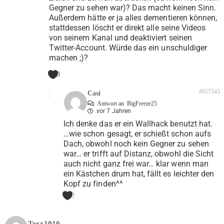
Gegner zu sehen war)? Das macht keinen Sinn.
Außerdem hätte er ja alles dementieren können,
stattdessen löscht er direkt alle seine Videos
von seinem Kanal und deaktiviert seinen
Twitter-Account. Würde das ein unschuldiger
machen ;)?
3
#657545
Casi
Antwort an
BigFreeze25
vor 7 Jahren
Ich denke das er ein Wallhack benutzt hat.
…wie schon gesagt, er schießt schon aufs
Dach, obwohl noch kein Gegner zu sehen
war… er trifft auf Distanz, obwohl die Sicht
auch nicht ganz frei war… klar wenn man
ein Kästchen drum hat, fällt es leichter den
Kopf zu finden^^
0
Texx1010