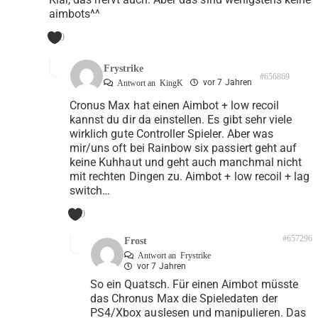
aimbots^^
0
Frystrike
#656869
vor 7 Jahren
Antwort an
KingK
Cronus Max hat einen Aimbot + low recoil
kannst du dir da einstellen. Es gibt sehr viele
wirklich gute Controller Spieler. Aber was
mir/uns oft bei Rainbow six passiert geht auf
keine Kuhhaut und geht auch manchmal nicht
mit rechten Dingen zu. Aimbot + low recoil + lag
switch…
0
#657296
Frost
Antwort an
Frystrike
vor 7 Jahren
So ein Quatsch. Für einen Aimbot müsste
das Chronus Max die Spieledaten der
PS4/Xbox auslesen und manipulieren. Das