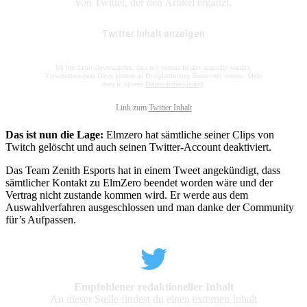
von Twitter, der den Artikel ergänzt.
Twitter Inhalt anzeigen
Ich bin damit einverstanden, dass mir externe Inhalte angezeigt werden.
Personenbezogene Daten können an Drittplattformen übermittelt werden. Mehr
dazu in unserer
Datenschutzerklärung
.
Link zum
Twitter Inhalt
Das ist nun die Lage:
Elmzero hat sämtliche seiner Clips von
Twitch gelöscht und auch seinen Twitter-Account deaktiviert.
Das Team Zenith Esports hat in einem Tweet angekündigt, dass
sämtlicher Kontakt zu ElmZero beendet worden wäre und der
Vertrag nicht zustande kommen wird. Er werde aus dem
Auswahlverfahren ausgeschlossen und man danke der Community
für’s Aufpassen.
Empfohlener redaktioneller Inhalt
An dieser Stelle findest du einen externen Inhalt