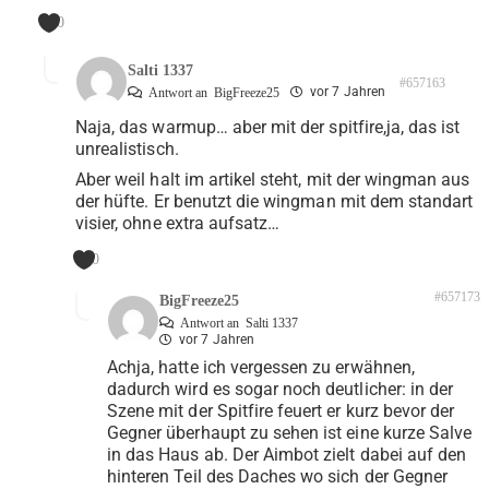
0
Salti 1337
#657163
vor 7 Jahren
Antwort an
BigFreeze25
Naja, das warmup… aber mit der spitfire,ja, das ist
unrealistisch.
Aber weil halt im artikel steht, mit der wingman aus
der hüfte. Er benutzt die wingman mit dem standart
visier, ohne extra aufsatz…
0
#657173
BigFreeze25
Antwort an
Salti 1337
vor 7 Jahren
Achja, hatte ich vergessen zu erwähnen,
dadurch wird es sogar noch deutlicher: in der
Szene mit der Spitfire feuert er kurz bevor der
Gegner überhaupt zu sehen ist eine kurze Salve
in das Haus ab. Der Aimbot zielt dabei auf den
hinteren Teil des Daches wo sich der Gegner