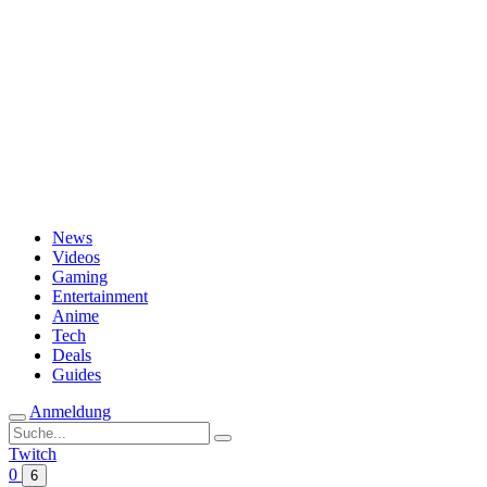
Passwort vergessen?
News
Videos
Gaming
Entertainment
Anime
Tech
Deals
Guides
Anmeldung
Suche
nach:
Twitch
0
6