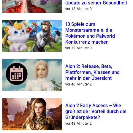
Update zu seiner Gesundheit
vor 18 Minuten
0
13 Spiele zum
Monstersammeln, die
Pokémon und Palworld
Konkurrenz machen
vor 32 Minuten
0
Aion 2: Release, Beta,
Plattformen, Klassen und
mehr in der Übersicht
vor 40 Minuten
2
Aion 2 Early Access – Wie
groß ist der Vorteil durch die
Gründerpakete?
vor 43 Minuten
2