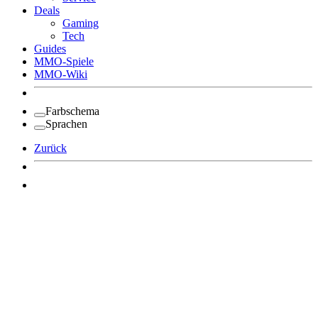
Deals
Gaming
Tech
Guides
MMO-Spiele
MMO-Wiki
Farbschema
Sprachen
Zurück
Angemeldet bleiben