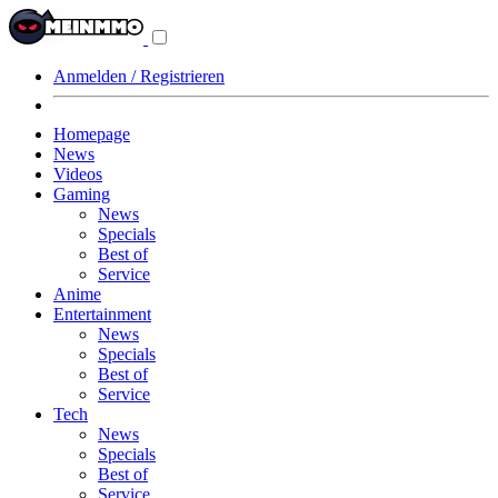
Navigationsmenü
aus-/einklappen
Anmelden / Registrieren
Homepage
News
Videos
Gaming
News
Specials
Best of
Service
Anime
Entertainment
News
Specials
Best of
Service
Tech
News
Specials
Best of
Service