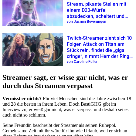
Stream, pikante Stellen mit
einem D20-Würfel
abzudecken, scheitert und
wird gebannt
von Jasmin Beverungen
Twitch-Streamer zieht sich 10
Folgen Attack on Titan am
Stück rein, findet die „giga
cringe“, nimmt Herr der Ringe
als Vergleich
von Caroline Fuller
Streamer sagt, er wisse gar nicht, was er
durch das Streamen verpasst
Vermisst er nichts?
Für viel Menschen sind die Jahre zwischen 18
und 28 die besten in ihrem Leben. Doch BastiGHG gibt im
Interview zu, er weiß gar nicht, was er verpasst und deshalb sei es
auch nicht so schlimm.
Seine Freundin beschreibt der Streamer als seinen Ruhepol.
Gemeinsame Zeit mit ihr wäre für ihn wie Urlaub, weil er sich an