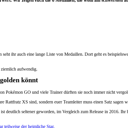
wert. Wir zeigen euch die 6 Medaillen, die wohl am schwersten au
ann seht ihr auch eine lange Liste von Medaillen. Dort geht es beispi
d ziemlich aufwendig.
rgolden könnt
t von Pokémon GO und viele Trainer dürften sie noch immer nicht vergol
re Rattfratz XS sind, sondern euer Teamleiter muss einen Satz sagen wie 
 ist deutlich seltener geworden, im Vergleich zum Release in 2016. Ihr
gar teilweise der heimliche Star.