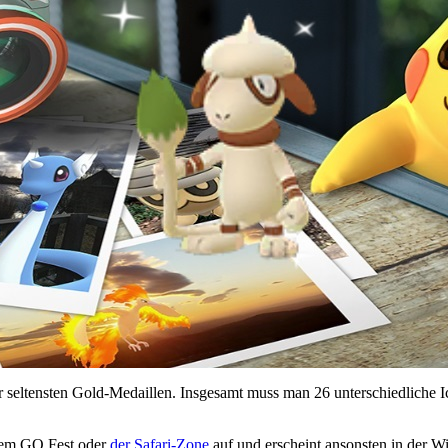
r seltensten Gold-Medaillen. Insgesamt muss man 26 unterschiedliche I
dem GO Fest oder
der Safari-Zone
auf und erscheint ansonsten in der Wi