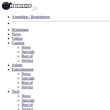
Navigationsmenü
aus-/einklappen
Anmelden / Registrieren
Homepage
News
Videos
Gaming
News
Specials
Best of
Service
Anime
Entertainment
News
Specials
Best of
Service
Tech
News
Specials
Best of
Service