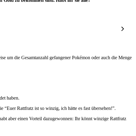
f Gold zu bekommen sind. Habt ihr sie alle?
elsweise um die Gesamtanzahl gefangener Pokémon oder auch die Menge
det haben.
“Euer Rattfratz ist so winzig, ich hätte es fast übersehen!”.
 habt aber einen Vorteil dazugewonnen: Ihr könnt winzige Rattfratz