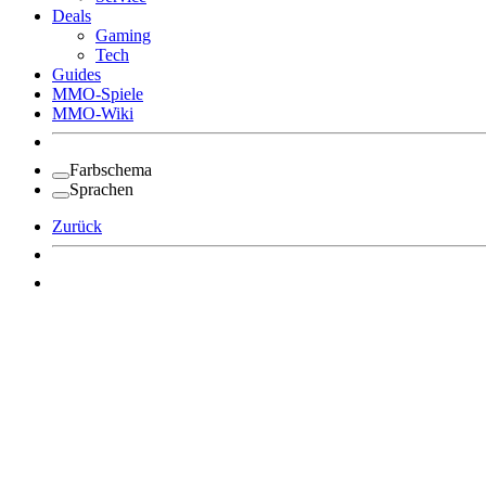
Deals
Gaming
Tech
Guides
MMO-Spiele
MMO-Wiki
Farbschema
Sprachen
Zurück
Angemeldet bleiben