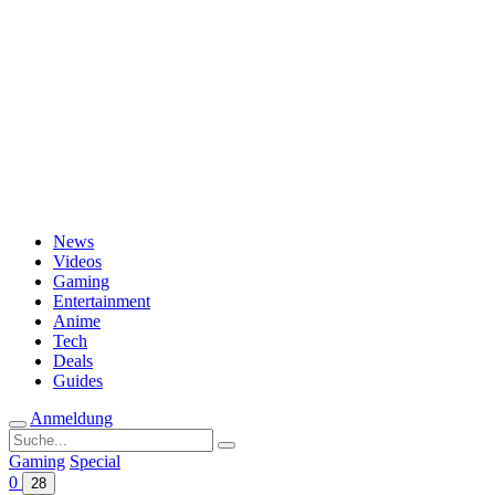
Passwort vergessen?
News
Videos
Gaming
Entertainment
Anime
Tech
Deals
Guides
Anmeldung
Suche
nach:
Gaming
Special
0
28