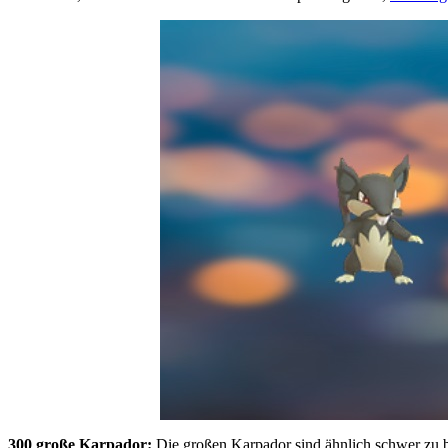
300 große Karpador:
Die großen Karpador sind ähnlich schwer zu be