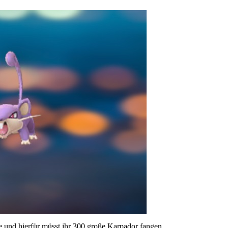
e und hierfür müsst ihr 300 große Karpador fangen.