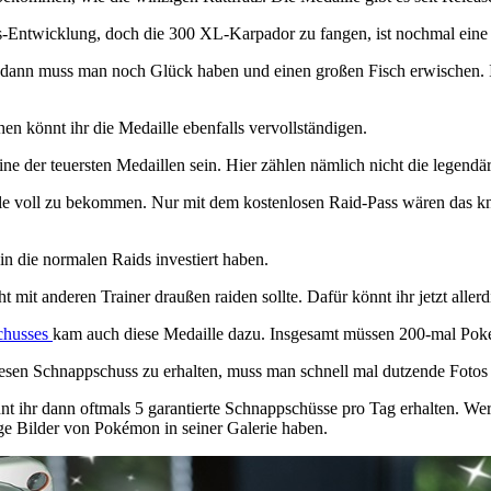
os-Entwicklung, doch die 300 XL-Karpador zu fangen, ist nochmal eine
 dann muss man noch Glück haben und einen großen Fisch erwischen. Ihr
hen könnt ihr die Medaille ebenfalls vervollständigen.
e der teuersten Medaillen sein. Hier zählen nämlich nicht die legendäre
le voll zu bekommen. Nur mit dem kostenlosen Raid-Pass wären das kn
in die normalen Raids investiert haben.
t mit anderen Trainer draußen raiden sollte. Dafür könnt ihr jetzt aller
chusses
kam auch diese Medaille dazu. Insgesamt müssen 200-mal Poké
esen Schnappschuss zu erhalten, muss man schnell mal dutzende Fotos
nt ihr dann oftmals 5 garantierte Schnappschüsse pro Tag erhalten. Wer d
ige Bilder von Pokémon in seiner Galerie haben.