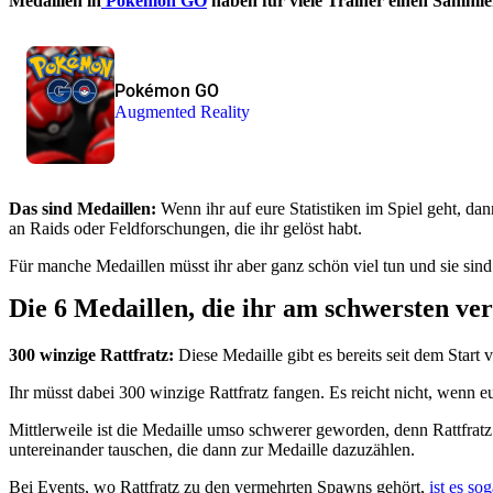
Medaillen in
Pokémon GO
haben für viele Trainer einen Sammler
Pokémon GO
Augmented Reality
Das sind Medaillen:
Wenn ihr auf eure Statistiken im Spiel geht, d
an Raids oder Feldforschungen, die ihr gelöst habt.
Für manche Medaillen müsst ihr aber ganz schön viel tun und sie sin
Die 6 Medaillen, die ihr am schwersten ve
300 winzige Rattfratz:
Diese Medaille gibt es bereits seit dem Star
Ihr müsst dabei 300 winzige Rattfratz fangen. Es reicht nicht, wenn eu
Mittlerweile ist die Medaille umso schwerer geworden, denn Rattfratz
untereinander tauschen, die dann zur Medaille dazuzählen.
Bei Events, wo Rattfratz zu den vermehrten Spawns gehört,
ist es so