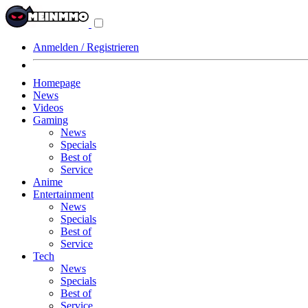
Navigationsmenü
aus-/einklappen
Anmelden / Registrieren
Homepage
News
Videos
Gaming
News
Specials
Best of
Service
Anime
Entertainment
News
Specials
Best of
Service
Tech
News
Specials
Best of
Service