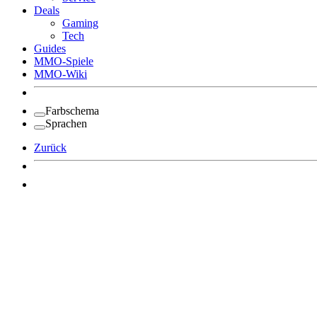
Deals
Gaming
Tech
Guides
MMO-Spiele
MMO-Wiki
Farbschema
Sprachen
Zurück
Angemeldet bleiben