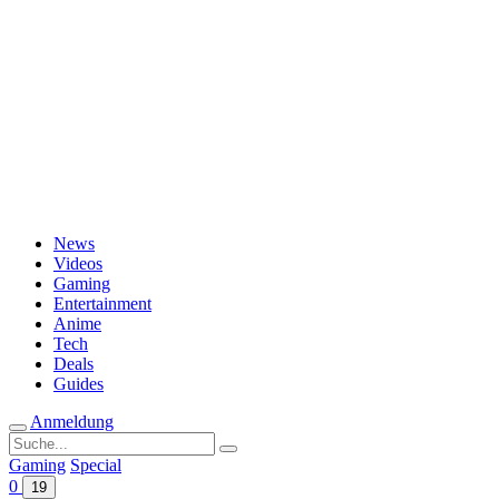
Passwort vergessen?
News
Videos
Gaming
Entertainment
Anime
Tech
Deals
Guides
Anmeldung
Suche
nach:
Gaming
Special
0
19