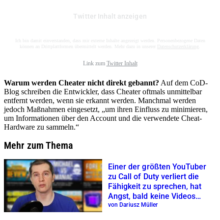
Twitter Inhalt anzeigen
Ich bin damit einverstanden, dass mir externe Inhalte angezeigt werden. Personenbezogene Daten
können an Drittplattformen übermittelt werden. Mehr dazu in unserer
Datenschutzerklärung
.
Link zum
Twitter Inhalt
Warum werden Cheater nicht direkt gebannt?
Auf dem CoD-
Blog schreiben die Entwickler, dass Cheater oftmals unmittelbar
entfernt werden, wenn sie erkannt werden. Manchmal werden
jedoch Maßnahmen eingesetzt, „um ihren Einfluss zu minimieren,
um Informationen über den Account und die verwendete Cheat-
Hardware zu sammeln.“
Mehr zum Thema
Einer der größten YouTuber
zu Call of Duty verliert die
Fähigkeit zu sprechen, hat
Angst, bald keine Videos
mehr machen zu können
von Dariusz Müller