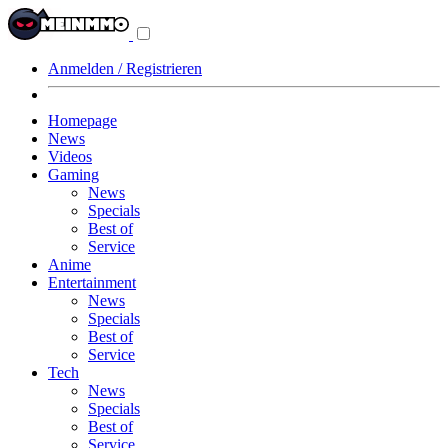
Navigationsmenü
aus-/einklappen
Anmelden / Registrieren
Homepage
News
Videos
Gaming
News
Specials
Best of
Service
Anime
Entertainment
News
Specials
Best of
Service
Tech
News
Specials
Best of
Service