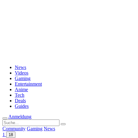
Passwort vergessen?
News
Videos
Gaming
Entertainment
Anime
Tech
Deals
Guides
Anmeldung
Suche
nach:
Community
Gaming
News
1
18