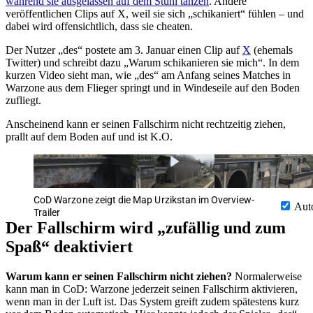
während sie ausgelassen auf dem Stuhl tanzen
. Andere
veröffentlichen Clips auf X, weil sie sich „schikaniert“ fühlen – und
dabei wird offensichtlich, dass sie cheaten.
Der Nutzer „des“ postete am 3. Januar einen Clip auf
X
(ehemals
Twitter) und schreibt dazu „Warum schikanieren sie mich“. In dem
kurzen Video sieht man, wie „des“ am Anfang seines Matches in
Warzone aus dem Flieger springt und in Windeseile auf den Boden
zufliegt.
Anscheinend kann er seinen Fallschirm nicht rechtzeitig ziehen,
prallt auf dem Boden auf und ist K.O.
CoD Warzone zeigt die Map Urzikstan im Overview-
Aut
Trailer
Der Fallschirm wird „zufällig und zum
Spaß“ deaktiviert
Warum kann er seinen Fallschirm nicht ziehen?
Normalerweise
kann man in CoD: Warzone jederzeit seinen Fallschirm aktivieren,
wenn man in der Luft ist. Das System greift zudem spätestens kurz