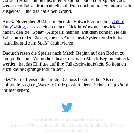
vor dem Boden automatisch. Hier konnte jedoch der Spieler „des“
weder den Fallschirm manuell aktivieren noch wurde er automatisch
ausgelöst – und das hat einen Grund.
Am 9. November 2023 schrieben die Entwickler in dem
„Call of
Duty“-Blog
, dass sie einen neuen Trick in Warzone entwickelt
haben, den sie „Splat“ (Aufprall) nennen. Mit dem können sie die
Fallschirme der Cheater, die das Anti-Cheat-System entdeckt hat,
„zufällig und zum Spaß“ deaktivieren.
Dadurch rasen die Spieler nach Match-Beginn auf den Boden zu
und prallen auf. Wenn die Cheater erst nach Match-Beginn entdeckt
werden, hat das Einfluss auf ihre Fallgeschwindigkeit. So können
auch kleine Sprünge tödlich sein.
„des“ kam offensichtlich in den Genuss beider Fälle. Als er
aufprallte, sagt er „Was zur Hölle passiert hier?“ Seinen Clip könnt
ihr hier sehen:
Empfohlener redaktioneller Inhalt
An dieser Stelle findest du einen externen Inhalt von Twitter,
der den Artikel ergänzt.