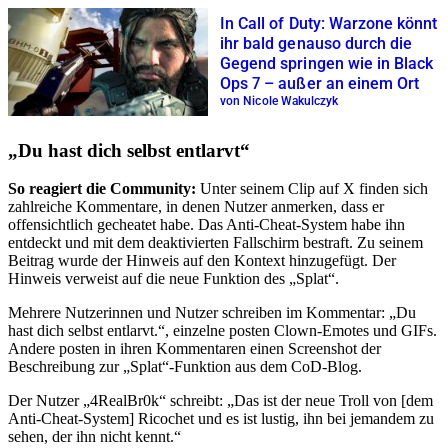
In Call of Duty: Warzone könnt
ihr bald genauso durch die
Gegend springen wie in Black
Ops 7 – außer an einem Ort
von Nicole Wakulczyk
„Du hast dich selbst entlarvt“
So reagiert die Community:
Unter seinem Clip auf X finden sich
zahlreiche Kommentare, in denen Nutzer anmerken, dass er
offensichtlich gecheatet habe. Das Anti-Cheat-System habe ihn
entdeckt und mit dem deaktivierten Fallschirm bestraft. Zu seinem
Beitrag wurde der Hinweis auf den Kontext hinzugefügt. Der
Hinweis verweist auf die neue Funktion des „Splat“.
Mehrere Nutzerinnen und Nutzer schreiben im Kommentar: „Du
hast dich selbst entlarvt.“, einzelne posten Clown-Emotes und GIFs.
Andere posten in ihren Kommentaren einen Screenshot der
Beschreibung zur „Splat“-Funktion aus dem CoD-Blog.
Der Nutzer „4RealBr0k“ schreibt: „Das ist der neue Troll von [dem
Anti-Cheat-System] Ricochet und es ist lustig, ihn bei jemandem zu
sehen, der ihn nicht kennt.“