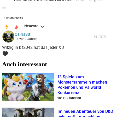
1
KOMMENTAR
Neueste
Osiris80
#1195922
vor 2 Jahren
Witzig in bf2042 hat das jeder XD
0
Auch interessant
13 Spiele zum
Monstersammeln machen
Pokémon und Palworld
Konkurrenz
vor 10 Stunden
0
Im neuen Abenteuer von D&D
bekämpft ihr mächtige