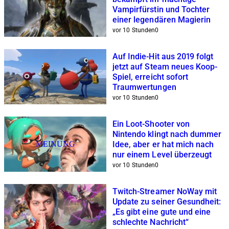
Vampirfürstin und Tochter
einer legendären Magierin
vor 10 Stunden
0
Auf Indie-Hit aus 2019 folgt
jetzt auf Steam neues Koop-
Spiel, erreicht sofort
Traumwertungen
vor 10 Stunden
0
Ein Loot-Shooter von
Nintendo klingt nach dummer
MEINUNG
Idee, aber er hat mich nach
nur einem Level überzeugt
vor 10 Stunden
0
Twitch-Streamer NoWay mit
Update zu seiner Gesundheit:
„Es gibt eine gute und eine
schlechte Nachricht“