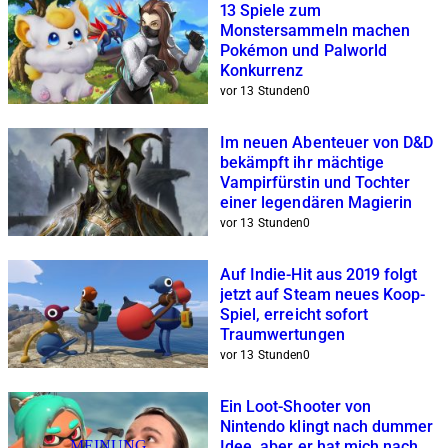
13 Spiele zum
Monstersammeln machen
Pokémon und Palworld
Konkurrenz
vor 13 Stunden
0
Im neuen Abenteuer von D&D
bekämpft ihr mächtige
Vampirfürstin und Tochter
einer legendären Magierin
vor 13 Stunden
0
Auf Indie-Hit aus 2019 folgt
jetzt auf Steam neues Koop-
Spiel, erreicht sofort
Traumwertungen
vor 13 Stunden
0
Ein Loot-Shooter von
Nintendo klingt nach dummer
MEINUNG
Idee, aber er hat mich nach