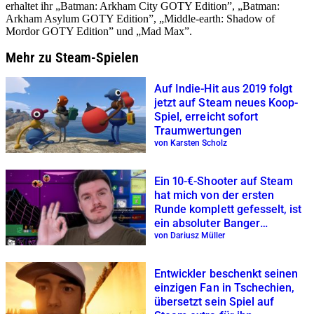
erhaltet ihr „Batman: Arkham City GOTY Edition”, „Batman:
Arkham Asylum GOTY Edition”, „Middle-earth: Shadow of
Mordor GOTY Edition” und „Mad Max”.
Mehr zu Steam-Spielen
Auf Indie-Hit aus 2019 folgt
jetzt auf Steam neues Koop-
Spiel, erreicht sofort
Traumwertungen
von Karsten Scholz
Ein 10-€-Shooter auf Steam
hat mich von der ersten
Runde komplett gefesselt, ist
ein absoluter Banger
mit Dopaminrausch-Garantie
von Dariusz Müller
Entwickler beschenkt seinen
einzigen Fan in Tschechien,
übersetzt sein Spiel auf