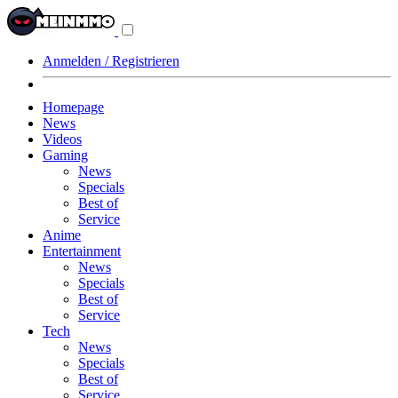
Navigationsmenü
aus-/einklappen
Anmelden / Registrieren
Homepage
News
Videos
Gaming
News
Specials
Best of
Service
Anime
Entertainment
News
Specials
Best of
Service
Tech
News
Specials
Best of
Service