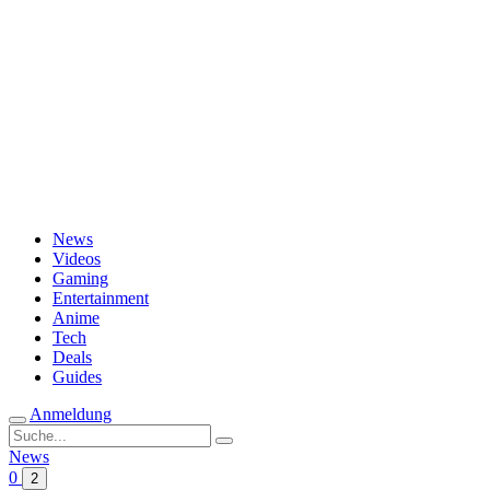
Passwort vergessen?
News
Videos
Gaming
Entertainment
Anime
Tech
Deals
Guides
Anmeldung
Suche
nach:
News
0
2