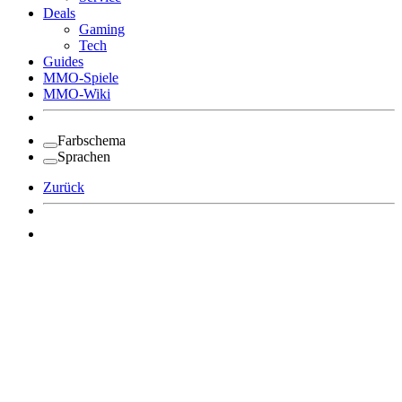
Deals
Gaming
Tech
Guides
MMO-Spiele
MMO-Wiki
Farbschema
Sprachen
Zurück
Angemeldet bleiben