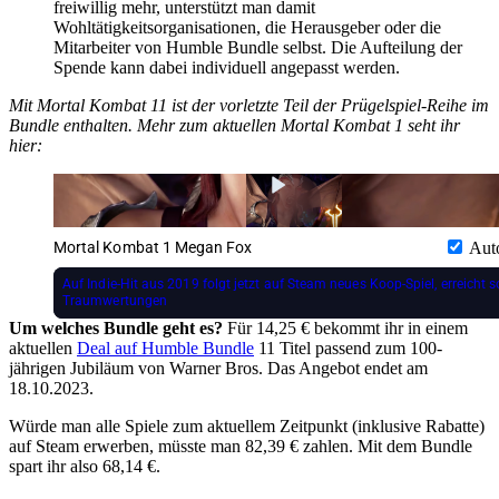
freiwillig mehr, unterstützt man damit
Wohltätigkeitsorganisationen, die Herausgeber oder die
Mitarbeiter von Humble Bundle selbst. Die Aufteilung der
Spende kann dabei individuell angepasst werden.
Mit Mortal Kombat 11 ist der vorletzte Teil der Prügelspiel-Reihe im
Bundle enthalten. Mehr zum aktuellen Mortal Kombat 1 seht ihr
hier:
Mortal Kombat 1 Megan Fox
Aut
Auf Indie-Hit aus 2019 folgt jetzt auf Steam neues Koop-Spiel, erreicht s
Traumwertungen
Um welches Bundle geht es?
Für 14,25 € bekommt ihr in einem
aktuellen
Deal auf Humble Bundle
11 Titel passend zum 100-
jährigen Jubiläum von Warner Bros. Das Angebot endet am
18.10.2023.
Würde man alle Spiele zum aktuellem Zeitpunkt (inklusive Rabatte)
auf Steam erwerben, müsste man 82,39 € zahlen. Mit dem Bundle
spart ihr also 68,14 €.